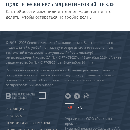
практически весь маркетинговый цикл»
Как нейросети изменили интернет-маркетинг и что
делать, чтобы оставаться на гребне волны
© 2015 - 2026 Сетевое издание «Реальное время» Зарегистрировано
Федеральной службой по надзору в сфере связи, информационных
технологий и массовых коммуникаций (Роскомнадзор) –
регистрационный номер ЭЛ № ФС 77 - 79627 от 18 декабря 2020 г. (ранее
свидетельство Эл № ФС 77-59331 от 18 сентября 2014 г.)
Использование материалов Реального Времени разрешено только с
предварительного согласия правообладателей, упоминание сайта и
прямая гиперссылка обязательны при частичном или полном
воспроизведении материалов.
18+
RU
EN
РЕДАКЦИЯ
РЕКЛАМА
Учредитель ООО «Реальное
ПРАВОВАЯ ИНФОРМАЦИЯ
время»
Главный редактор Саушина А.А.
ПОЛИТИКА О ПЕРСОНАЛЬНЫХ