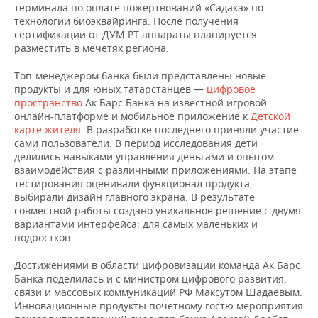
ВОДНЫЕ ВИДЫ СПОРТА
ОБРАЗОВАНИЕ
терминала по оплате пожертвований «Садака» по
технологии биоэквайринга. После получения
ХОККЕЙ С МЯЧОМ
ПРОИСШЕСТВИЯ
сертификации от ДУМ РТ аппараты планируется
разместить в мечетях региона.
Топ-менеджером банка были представлены новые
продукты и для юных татарстанцев —
цифровое
пространство
Ак Барс Банка на известной игровой
онлайн-платформе и мобильное приложение к
Детской
карте жителя
. В разработке последнего приняли участие
сами пользователи. В период исследования дети
делились навыками управления деньгами и опытом
взаимодействия с различными приложениями. На этапе
тестирования оценивали функционал продукта,
выбирали дизайн главного экрана. В результате
совместной работы создано уникальное решение с двумя
вариантами интерфейса: для самых маленьких и
подростков.
Достижениями в области цифровизации команда Ак Барс
Банка поделилась и с министром цифрового развития,
связи и массовых коммуникаций РФ Максутом Шадаевым.
Инновационные продукты почетному гостю мероприятия