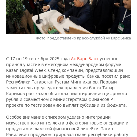
НЕФТЕХИМИЯ
РОЗНИЧНАЯ ТОРГОВЛЯ
НОВОСТИ ТЕХНОЛОГИЙ
МЕРОПРИЯТИЯ
НЕФТЬ
ТРАНСПОРТ
IT
НОВОСТИ МЕРОПРИЯТИЙ
СПОРТ
ОПК
Фото: предоставлено пресс-службой Ак Барс Банка
УСЛУГИ
МЕДИА
ВЫЕЗДНАЯ РЕДАКЦИЯ
НОВОСТИ СПОРТА
ОБЩЕСТВО
ЭНЕРГЕТИКА
ТЕЛЕКОММУНИКАЦИИ
БИЗНЕС-БРАНЧИ
ФУТБОЛ
НОВОСТИ ОБЩЕСТВА
ФОТОГАЛЕРЕЯ
С 17 по 19 сентября 2025 года
Ак Барс Банк
успешно
принял участие в ежегодном международном форуме
ONLINE-КОНФЕРЕНЦИИ
ХОККЕЙ
ВЛАСТЬ
СЮЖЕТЫ
Kazan Digital Week. Стенд компании, представляющий
инновационные цифровые продукты банка, посетил раис
ОТКРЫТАЯ ЛЕКЦИЯ
БАСКЕТБОЛ
ИНФРАСТРУКТУРА
СПРАВОЧНИК
Республики Татарстан Рустам Минниханов. Первый
заместитель председателя правления банка Тагир
Каримов рассказал об итогах пилотирования цифрового
ВОЛЕЙБОЛ
ИСТОРИЯ
СПИСОК ПЕРСОН
ПОЛНАЯ ВЕРСИЯ
рубля и совместном с Министерством финансов РТ
проекте по тестированию выплат субсидий из бюджета.
КИБЕРСПОРТ
КУЛЬТУРА
СПИСОК КОМПАНИЙ
Особое внимание спикером уделено интеграции
искусственного интеллекта в факторинговые операции и
ФИГУРНОЕ КАТАНИЕ
МЕДИЦИНА
продуктам исламской финансовой линейки. Тагир
Равилевич продемонстрировал главе республики работу