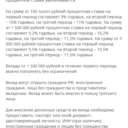
процентной ставки увеличивается.
НЕФТЕХИМИЯ
РОЗНИЧНАЯ ТОРГОВЛЯ
НОВОСТИ ТЕХНОЛОГИЙ
МЕРОПРИЯТИЯ
На сумму от 100 тысяч рублей процентная ставка на
НЕФТЬ
первый период составляет 9% годовых, на второй период
– 10% годовых, на третий период – 11% годовых. На сумму
ТРАНСПОРТ
IT
НОВОСТИ МЕРОПРИЯТИЙ
СПОРТ
от 1 500 000 рублей процентная ставка на первый период
ОПК
составляет 9,2% годовых, на второй период – 10,2%
УСЛУГИ
МЕДИА
ВЫЕЗДНАЯ РЕДАКЦИЯ
НОВОСТИ СПОРТА
ОБЩЕСТВО
годовых, на третий период – 11,2% годовых. На сумму от 3
ЭНЕРГЕТИКА
000 000 рублей процентная ставка на первый период
составляет 9,5% годовых, на второй период – 10,5%
ТЕЛЕКОММУНИКАЦИИ
БИЗНЕС-БРАНЧИ
ФУТБОЛ
НОВОСТИ ОБЩЕСТВА
ФОТОГАЛЕРЕЯ
годовых, на третий период – 11,5% годовых.
ONLINE-КОНФЕРЕНЦИИ
ХОККЕЙ
ВЛАСТЬ
СЮЖЕТЫ
Вклады от 1 500 000 рублей в течение первого периода
можно пополнять без ограничений.
ОТКРЫТАЯ ЛЕКЦИЯ
БАСКЕТБОЛ
ИНФРАСТРУКТУРА
СПРАВОЧНИК
Вклад могут открыть граждане РФ, иностранные
граждане, лица без гражданства и представители
ВОЛЕЙБОЛ
ИСТОРИЯ
СПИСОК ПЕРСОН
ПОЛНАЯ ВЕРСИЯ
вкладчика. Вклад может быть внесен в пользу третьего
лица.
КИБЕРСПОРТ
КУЛЬТУРА
СПИСОК КОМПАНИЙ
Для внесения денежных средств во вклад необходимо
предоставить: паспорт или иной документ,
ФИГУРНОЕ КАТАНИЕ
МЕДИЦИНА
удостоверяющий личность; ИНН (при наличии);
иностранным гражданам и лицам без гражданства