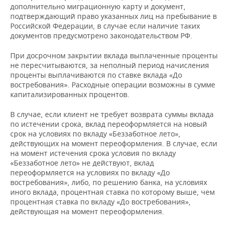
ВОДНЫЕ ВИДЫ СПОРТА
ОБРАЗОВАНИЕ
дополнительно миграционную карту и документ,
подтверждающий право указанных лиц на пребывание в
ХОККЕЙ С МЯЧОМ
ПРОИСШЕСТВИЯ
Российской Федерации, в случае если наличие таких
документов предусмотрено законодательством РФ.
При досрочном закрытии вклада выплаченные проценты
не пересчитываются, за неполный период начисления
проценты выплачиваются по ставке вклада «До
востребования». Расходные операции возможны в сумме
капитализированных процентов.
В случае, если клиент не требует возврата суммы вклада
по истечении срока, вклад переоформляется на новый
срок на условиях по вкладу «Беззаботное лето»,
действующих на момент переоформления. В случае, если
на момент истечения срока условия по вкладу
«Беззаботное лето» не действуют, вклад
переоформляется на условиях по вкладу «До
востребования», либо, по решению банка, на условиях
иного вклада, процентная ставка по которому выше, чем
процентная ставка по вкладу «До востребования»,
действующая на момент переоформления.