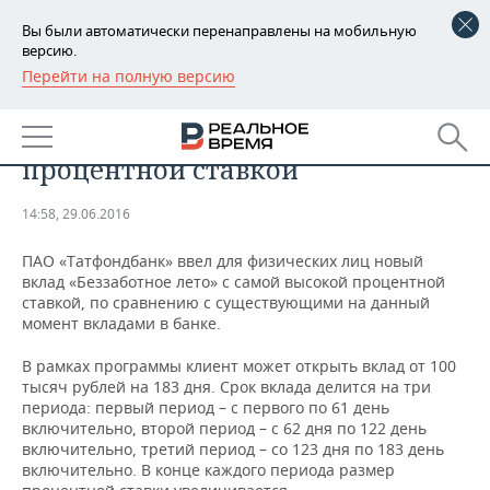
Вы были автоматически перенаправлены на мобильную
версию.
Перейти на полную версию
РЕГИОНЫ
Татфондбанк предлагает
БАШКОРТОСТАН
НОВОСТИ
летний вклад с высокой
процентной ставкой
ТАТАРСТАН
АНАЛИТИКА
14:58, 29.06.2016
УДМУРТИЯ
НОВОСТИ АНАЛИТИКИ
ЭКОНОМИКА
ПАО «Татфондбанк» ввел для физических лиц новый
ДЕКЛАРАЦИИ О ДОХОДАХ
НОВОСТИ ЭКОНОМИКИ
ПРОМЫШЛЕННОСТЬ
вклад «Беззаботное лето» с самой высокой процентной
ставкой, по сравнению с существующими на данный
момент вкладами в банке.
КОРОЛИ ГОСЗАКАЗА ПФО
ФИНАНСЫ
НОВОСТИ
НЕДВИЖИМОСТЬ
ПРОМЫШЛЕННОСТИ
В рамках программы клиент может открыть вклад от 100
ВУЗЫ ТАТАРСТАНА
БАНКИ
НОВОСТИ НЕДВИЖИМОСТИ
АВТО
тысяч рублей на 183 дня. Срок вклада делится на три
АГРОПРОМ
периода: первый период – с первого по 61 день
включительно, второй период – с 62 дня по 122 день
КОМУ ПРИНАДЛЕЖАТ
БЮДЖЕТ
НОВОСТИ АВТО
БИЗНЕС
ТОРГОВЫЕ ЦЕНТРЫ
МАШИНОСТРОЕНИЕ
включительно, третий период – со 123 дня по 183 день
ТАТАРСТАНА
включительно. В конце каждого периода размер
ИНВЕСТИЦИИ
НОВОСТИ БИЗНЕСА
ТЕХНОЛОГИИ