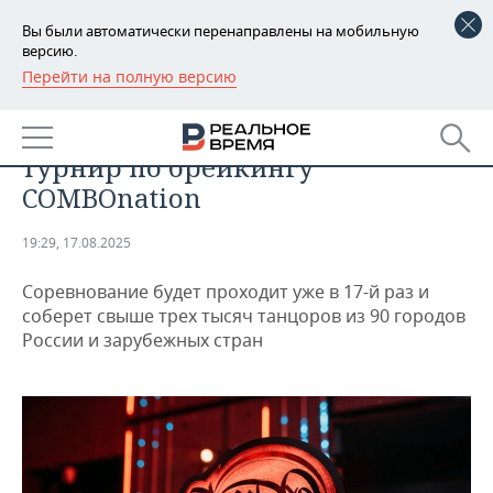
Вы были автоматически перенаправлены на мобильную
версию.
Перейти на полную версию
РЕГИОНЫ
СПОРТ
Казань примет масштабный
БАШКОРТОСТАН
НОВОСТИ
турнир по брейкингу
ТАТАРСТАН
АНАЛИТИКА
COMBOnation
УДМУРТИЯ
НОВОСТИ АНАЛИТИКИ
ЭКОНОМИКА
19:29, 17.08.2025
ДЕКЛАРАЦИИ О ДОХОДАХ
НОВОСТИ ЭКОНОМИКИ
ПРОМЫШЛЕННОСТЬ
Соревнование будет проходит уже в 17-й раз и
соберет свыше трех тысяч танцоров из 90 городов
КОРОЛИ ГОСЗАКАЗА ПФО
ФИНАНСЫ
НОВОСТИ
НЕДВИЖИМОСТЬ
России и зарубежных стран
ПРОМЫШЛЕННОСТИ
ВУЗЫ ТАТАРСТАНА
БАНКИ
НОВОСТИ НЕДВИЖИМОСТИ
АВТО
АГРОПРОМ
КОМУ ПРИНАДЛЕЖАТ
БЮДЖЕТ
НОВОСТИ АВТО
БИЗНЕС
ТОРГОВЫЕ ЦЕНТРЫ
МАШИНОСТРОЕНИЕ
ТАТАРСТАНА
ИНВЕСТИЦИИ
НОВОСТИ БИЗНЕСА
ТЕХНОЛОГИИ