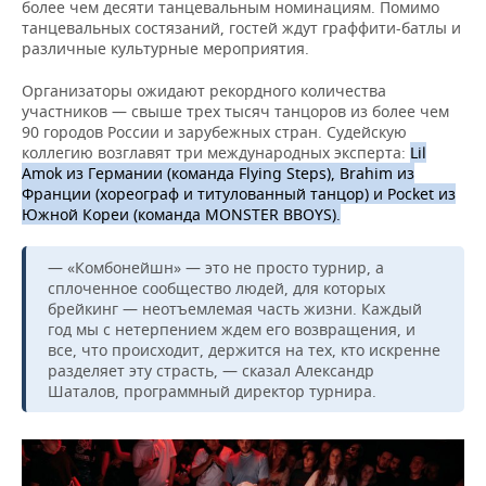
ВОДНЫЕ ВИДЫ СПОРТА
ОБРАЗОВАНИЕ
более чем десяти танцевальным номинациям. Помимо
танцевальных состязаний, гостей ждут граффити-батлы и
различные культурные мероприятия.
ХОККЕЙ С МЯЧОМ
ПРОИСШЕСТВИЯ
Организаторы ожидают рекордного количества
участников — свыше трех тысяч танцоров из более чем
90 городов России и зарубежных стран. Судейскую
коллегию возглавят три международных эксперта:
Lil
Amok из Германии (команда Flying Steps), Brahim из
Франции (хореограф и титулованный танцор) и Pocket из
Южной Кореи (команда MONSTER BBOYS).
— «Комбонейшн» — это не просто турнир, а
сплоченное сообщество людей, для которых
брейкинг — неотъемлемая часть жизни. Каждый
год мы с нетерпением ждем его возвращения, и
все, что происходит, держится на тех, кто искренне
разделяет эту страсть, — сказал Александр
Шаталов, программный директор турнира.