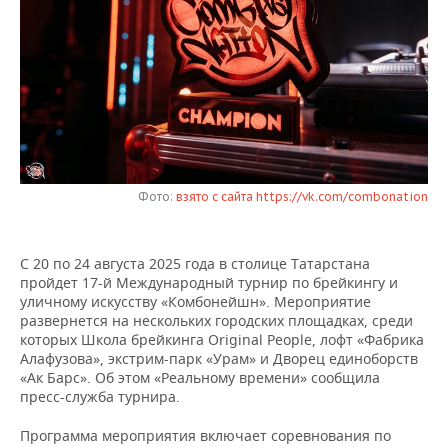
НЕФТЕХИМИЯ
РОЗНИЧНАЯ ТОРГОВЛЯ
НОВОСТИ ТЕХНОЛОГИЙ
МЕРОПРИЯТИЯ
НЕФТЬ
ТРАНСПОРТ
IT
НОВОСТИ МЕРОПРИЯТИЙ
СПОРТ
ОПК
УСЛУГИ
МЕДИА
ВЫЕЗДНАЯ РЕДАКЦИЯ
НОВОСТИ СПОРТА
ОБЩЕСТВО
ЭНЕРГЕТИКА
ТЕЛЕКОММУНИКАЦИИ
БИЗНЕС-БРАНЧИ
ФУТБОЛ
НОВОСТИ ОБЩЕСТВА
ФОТОГАЛЕРЕЯ
Фото:
взято с сайта https://vk.com/combonation
ONLINE-КОНФЕРЕНЦИИ
ХОККЕЙ
ВЛАСТЬ
СЮЖЕТЫ
С 20 по 24 августа 2025 года в столице Татарстана
ОТКРЫТАЯ ЛЕКЦИЯ
БАСКЕТБОЛ
ИНФРАСТРУКТУРА
СПРАВОЧНИК
пройдет 17-й Международный турнир по брейкингу и
уличному искусству «Комбонейшн». Мероприятие
ВОЛЕЙБОЛ
ИСТОРИЯ
СПИСОК ПЕРСОН
ПОЛНАЯ ВЕРСИЯ
развернется на нескольких городских площадках, среди
которых Школа брейкинга Original People, лофт «Фабрика
Алафузова», экстрим-парк «Урам» и Дворец единоборств
КИБЕРСПОРТ
КУЛЬТУРА
СПИСОК КОМПАНИЙ
«Ак Барс». Об этом «Реальному времени» сообщила
пресс-служба турнира.
ФИГУРНОЕ КАТАНИЕ
МЕДИЦИНА
Программа мероприятия включает соревнования по