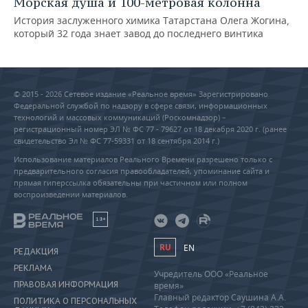
Морская душа и 100-метровая колонна
История заслуженного химика Татарстана Олега Жогина,
который 32 года знает завод до последнего винтика
© 2015 - 2026 Сетевое издание «Реальное время» Зарегистрировано
Федеральной службой по надзору в сфере связи, информационных
технологий и массовых коммуникаций (Роскомнадзор) –
регистрационный номер ЭЛ № ФС 77 - 79627 от 18 декабря 2020 г. (ранее
свидетельство Эл № ФС 77-59331 от 18 сентября 2014 г.)
Использование материалов Реального Времени разрешено только с
предварительного согласия правообладателей, упоминание сайта и
прямая гиперссылка обязательны при частичном или полном
воспроизведении материалов.
18+
RU
EN
РЕДАКЦИЯ
РЕКЛАМА
Учредитель ООО «Реальное
ПРАВОВАЯ ИНФОРМАЦИЯ
время»
Главный редактор Саушина А.А.
ПОЛИТИКА О ПЕРСОНАЛЬНЫХ