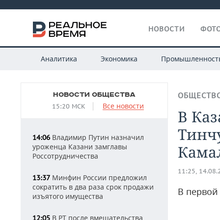
НОВОСТИ
ФОТО
Аналитика
Экономика
Промышленност
НОВОСТИ ОБЩЕСТВА
ОБЩЕСТВ
Все новости
15:20 МСК
В Каз
Тинчу
Владимир Путин назначил
14:06
уроженца Казани замглавы
Кама
Россотрудничества
11:25, 14.08
Минфин России предложил
13:37
сократить в два раза срок продажи
В первой
изъятого имущества
В РТ после вмешательства
12:05