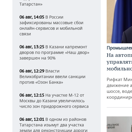
Татарстан»
В России
06 авг, 14:05
зафиксированы массовые сбои
онлайн-сервисов и мобильной
связи
В Казани капремонт
06 авг, 13:25
Промышле
дворов по программе «Наш двор»
На автоп
завершен на 90%
управлят
мобильн
Власти
06 авг, 12:29
Великобритании ввели санкции
Рифкат Мин
против «Озон Банка»
движение а
шоссе, воде
На участке М-12 от
06 авг, 12:15
координир
Москвы до Казани увеличилось
число зон придорожного сервиса
В одном из районов
06 авг, 12:01
Татарстана изымут два участка
земли для реконструкции дороги