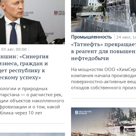
Промышленность
24 июл, 1
«Татнефть» превращае
03 авг, 00:00
в реагент для повышен
аншин: «Синергия
нефтедобычи
изнеса, граждан и
На мощностях ООО «ХимСер
дет республику к
компания начала производи
ескому успеху»
поверхностно-активные вещ
отходов собственного произ
кологии и природных
тарстана — о расчистке рек,
ции объектов накопленного
ифровизации и о том, какой
блика через 10 лет