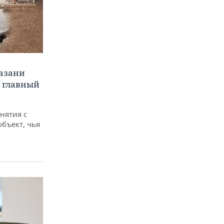
Казани
а главный
снятия с
объект, чья