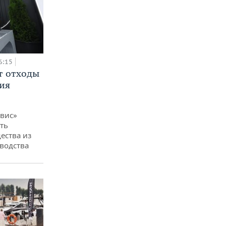
6:15
т отходы
ия
вис»
ть
ества из
водства