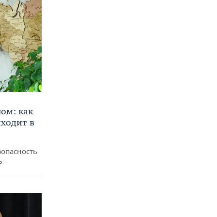
ом: как
ходит в
зопасность
ь