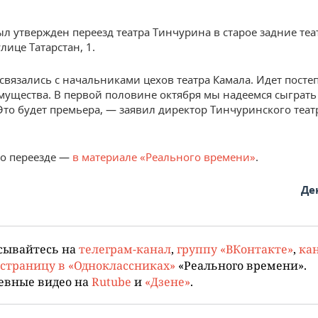
был утвержден переезд театра Тинчурина в старое задние те
лице Татарстан, 1.
 связались с начальниками цехов театра Камала. Идет посте
мущества. В первой половине октября мы надеемся сыграт
 Это будет премьера, — заявил директор Тинчуринского теа
о переезде —
в материале «Реального времени»
.
Де
сывайтесь на
телеграм-канал
,
группу «ВКонтакте»
,
кан
страницу в «Одноклассниках»
«Реального времени».
евные видео на
Rutube
и
«Дзене»
.