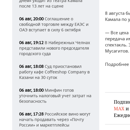
днем» уходит из театра Камала
после 13 лет на сцене
8 августа 
Соглашение о
06 авг, 20:00
Камала по у
свободной торговле между ЕАЭС и
ОАЭ вступает в силу 6 октября
— Все цеха
передача и
В Набережных Челнах
06 авг, 19:12
спектакль.
представили нового председателя
Мусагитов.
городского суда
Подробнее 
Суд приостановил
06 авг, 18:08
работу кафе Coffeeshop Company в
Казани на 30 суток
Минфин готов
06 авг, 18:00
уточнить налоговый учет затрат на
безопасность
Подпи
MAX
и
Российское вино могут
06 авг, 17:28
Ежедн
начать продавать через «Почту
России» и маркетплейсы