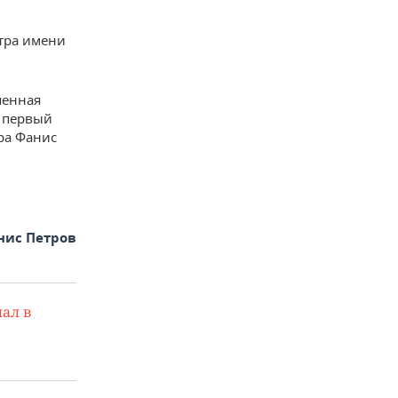
атра имени
пенная
ь первый
тра Фанис
нис Петров
ал в