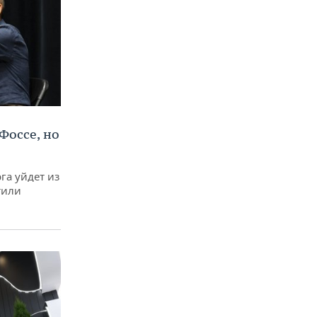
Фоссе, но
га уйдет из
тили