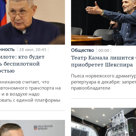
нность
28 июл, 20:45
Общество
00:00
илоте: кто будет
Театр Камала лишится 
ь беспилотной
приобретет Шекспира
остью
Пьеса норвежского драматур
ниханов считает, что
репертуара в декабре: запре
втономного транспорта на
правообладатели
 и в воздухе надо
овать с единой платформы