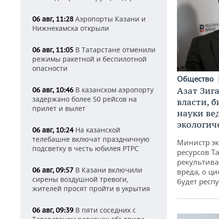
Аэропорты Казани и
06 авг, 11:28
Нижнекамска открыли
В Татарстане отменили
06 авг, 11:05
режимы ракетной и беспилотной
опасности
Общество
В казанском аэропорту
Азат Зиг
06 авг, 10:46
задержано более 50 рейсов на
власти, б
прилет и вылет
науки ве
экологич
На казанской
06 авг, 10:24
телебашне включат праздничную
Министр э
подсветку в честь юбилея РТРС
ресурсов Та
рекультива
В Казани включили
06 авг, 09:57
вреда, о ц
сирены воздушной тревоги,
будет респу
жителей просят пройти в укрытия
В пяти соседних с
06 авг, 09:39