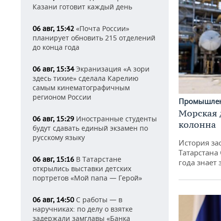
Казани готовит каждый день
«Почта России»
06 авг, 15:42
планирует обновить 215 отделений
до конца года
Экранизация «А зори
06 авг, 15:34
здесь тихие» сделала Карелию
самым кинематографичным
регионом России
Промышле
Морская 
Иностранные студенты
06 авг, 15:29
колонна
будут сдавать единый экзамен по
русскому языку
История за
Татарстана
В Татарстане
06 авг, 15:16
года знает
открылись выставки детских
портретов «Мой папа — Герой»
С работы — в
06 авг, 14:50
наручниках: по делу о взятке
задержали замглавы «Банка