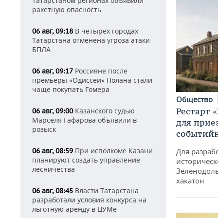
Татарстаном регионах объявили
ракетную опасность
В четырех городах
06 авг, 09:18
Татарстана отменена угроза атаки
БПЛА
Россияне после
06 авг, 09:17
премьеры «Одиссеи» Нолана стали
чаще покупать Гомера
Общество
Рестарт 
Казанского судью
06 авг, 09:00
Марселя Гафарова объявили в
для прие
розыск
событий
При исполкоме Казани
06 авг, 08:59
Для разраб
планируют создать управление
историческ
лесничества
Зеленодоль
хакатон
Власти Татарстана
06 авг, 08:45
разработали условия конкурса на
льготную аренду в ЦУМе