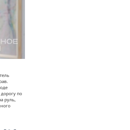
атель
рав.
ходе
 дорогу по
а руль,
нного