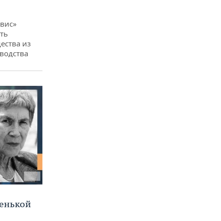
вис»
ть
ества из
водства
ленькой