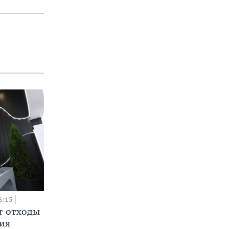
6:15
т отходы
ия