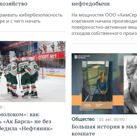
 хозяйство
нефтедобычи
раивать кибербезопасность
На мощностях ООО «ХимСер
ре и с чего начать
компания начала производи
поверхностно-активные вещ
отходов собственного произ
00
 молоком»: как
Общество
01 авг, 00:00
 «Ак Барса» не без
Большая история в ма
бедила «Нефтяник»
комнате