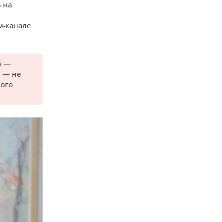
 на
м-канале
6 —
8 — не
ного