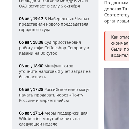
свободной торговле между ЕАЭС и
По данным 
ОАЭ вступает в силу 6 октября
дорогах Тат
Соответст
В Набережных Челнах
06 авг, 19:12
организаци
представили нового председателя
городского суда
Как отм
Суд приостановил
06 авг, 18:08
скончал
работу кафе Coffeeshop Company в
были пр
Казани на 30 суток
водител
Минфин готов
06 авг, 18:00
уточнить налоговый учет затрат на
безопасность
Российское вино могут
06 авг, 17:28
начать продавать через «Почту
России» и маркетплейсы
Меры поддержки для
06 авг, 17:14
Wildberries могут объявить на
следующей неделе