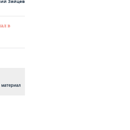
ий Зайцев
ал в
 материал