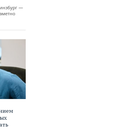
Гинзбург —
заметно
ением
ных
ать