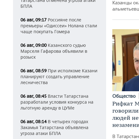
Татарстана отменена угроза атаки
Казанцы ок
БПЛА
альметьевц
Россияне после
06 авг, 09:17
премьеры «Одиссеи» Нолана стали
чаще покупать Гомера
Казанского судью
06 авг, 09:00
Марселя Гафарова объявили в
розыск
При исполкоме Казани
06 авг, 08:59
планируют создать управление
лесничества
Общество
Власти Татарстана
06 авг, 08:45
разработали условия конкурса на
Рифкат М
льготную аренду в ЦУМе
говорили
людей нет
В четырех городах
06 авг, 08:14
незамен
Закамья Татарстана объявлена
угроза атаки БПЛА
В Татарста