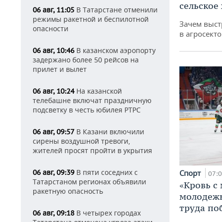
сельское
В Татарстане отменили
06 авг, 11:05
режимы ракетной и беспилотной
Зачем выст
опасности
в агросекто
В казанском аэропорту
06 авг, 10:46
задержано более 50 рейсов на
прилет и вылет
На казанской
06 авг, 10:24
телебашне включат праздничную
подсветку в честь юбилея РТРС
В Казани включили
06 авг, 09:57
сирены воздушной тревоги,
жителей просят пройти в укрытия
В пяти соседних с
06 авг, 09:39
Спорт
07:
Татарстаном регионах объявили
«Кровь с
ракетную опасность
молодежь
труда по
В четырех городах
06 авг, 09:18