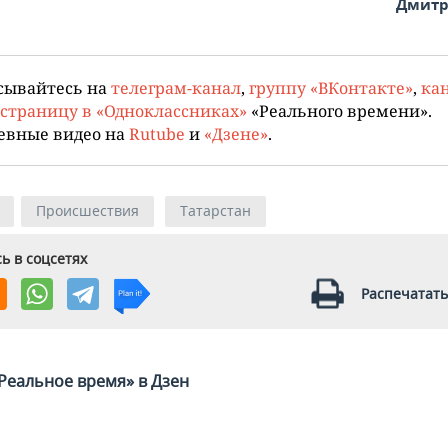
Дмитр
сывайтесь на
телеграм-канал
,
группу «ВКонтакте»
,
кан
страницу в «Одноклассниках»
«Реального времени».
евные видео на
Rutube
и
«Дзене»
.
Происшествия
Татарстан
ь в соцсетях
Распечатать
Реальное время» в Дзен