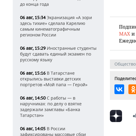
до конца года
Экранизация «А зори
06 авг, 15:34
здесь тихие» сделала Карелию
Подпи
самым кинематографичным
MAX
и
регионом России
Ежедн
Иностранные студенты
06 авг, 15:29
будут сдавать единый экзамен по
русскому языку
Общество
В Татарстане
06 авг, 15:16
Поделитес
открылись выставки детских
портретов «Мой папа — Герой»
С работы — в
06 авг, 14:50
наручниках: по делу о взятке
задержали замглавы «Банка
«
Татарстан»
В России
06 авг, 14:05
зафиксированы массовые сбои