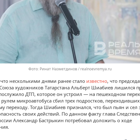
Ринат Назметдинов / realnoevremya.ru
что несколькими днями ранее стало
известно
, что председ
Союза художников Татарстана Альберт Шиабиев лишился п
ослужило ДТП, которое он устроил — на пешеходном пере
 рулем микроавтобуса сбил трех подростков, переходивших
у переходу. Тогда Шиабиев признался, что был пьян и сел з
опасность своих действий. По данном факту глава Следстве
оссии Александр Бастрыкин потребовал доложить о ходе
ния.