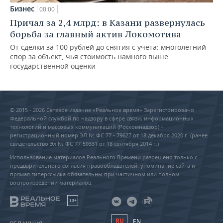
Бизнес
00:00
Причал за 2,4 млрд: в Казани развернулась
борьба за главный актив Локомотива
От сделки за 100 рублей до снятия с учета: многолетний
спор за объект, чья стоимость намного выше
государственной оценки
© 2015 - 2026 Сетевое издание «Реальное время» Зарегистрировано
Федеральной службой по надзору в сфере связи, информационных
технологий и массовых коммуникаций (Роскомнадзор) –
регистрационный номер ЭЛ № ФС 77 - 79627 от 18 декабря 2020 г. (ранее
свидетельство Эл № ФС 77-59331 от 18 сентября 2014 г.)
Использование материалов Реального Времени разрешено только с
предварительного согласия правообладателей, упоминание сайта и
прямая гиперссылка обязательны при частичном или полном
воспроизведении материалов.
18+
RU
EN