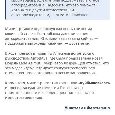
миллиардов рублей, чтобы поддержать льготное
ВОДНЫЕ ВИДЫ СПОРТА
ОБРАЗОВАНИЕ
автокредитование. Надеемся, что это поможет
АвтоВАЗу и другим отечественным
ХОККЕЙ С МЯЧОМ
ПРОИСШЕСТВИЯ
автопроизводителям, — отметил Алиханов.
Министр также подчеркнул важность снижения
ключевой ставки Центробанка для оживления
автокредитования. «Это ключевая задача сейчас —
поддержать автокредитование», — добавил он.
В ходе поездки в Тольятти Алиханов встретился с
руководством АвтоВАЗа, где была представлена новая
модель Lada Azimut. Губернатор Федорищев отметил, что
эта модель демонстрирует конкурентоспособность
отечественного автопрома в новых направлениях.
Кроме того, министр посетил компанию
«КуйбышевАзот»
и провел заседание комиссии Госсовета по
промышленности и координационного совета по
импортозамещению.
Анастасия Фартыгина