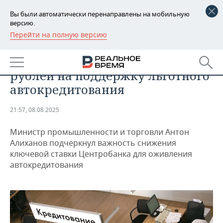
Вы были автоматически перенаправлены на мобильную
версию.
Перейти на полную версию
РЕГИОНЫ
ЭКОНОМИКА
Минпромторг выделит 10 млрд
БАШКОРТОСТАН
НОВОСТИ
рублей на поддержку льготного
ТАТАРСТАН
АНАЛИТИКА
автокредитования
УДМУРТИЯ
НОВОСТИ АНАЛИТИКИ
ЭКОНОМИКА
21:57, 08.08.2025
ДЕКЛАРАЦИИ О ДОХОДАХ
НОВОСТИ ЭКОНОМИКИ
ПРОМЫШЛЕННОСТЬ
Министр промышленности и торговли Антон
Алиханов подчеркнул важность снижения
КОРОЛИ ГОСЗАКАЗА ПФО
ФИНАНСЫ
НОВОСТИ
НЕДВИЖИМОСТЬ
ключевой ставки Центробанка для оживления
ПРОМЫШЛЕННОСТИ
автокредитования
ВУЗЫ ТАТАРСТАНА
БАНКИ
НОВОСТИ НЕДВИЖИМОСТИ
АВТО
АГРОПРОМ
КОМУ ПРИНАДЛЕЖАТ
БЮДЖЕТ
НОВОСТИ АВТО
БИЗНЕС
ТОРГОВЫЕ ЦЕНТРЫ
МАШИНОСТРОЕНИЕ
ТАТАРСТАНА
ИНВЕСТИЦИИ
НОВОСТИ БИЗНЕСА
ТЕХНОЛОГИИ