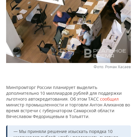
НЕФТЕХИМИЯ
РОЗНИЧНАЯ ТОРГОВЛЯ
НОВОСТИ ТЕХНОЛОГИЙ
МЕРОПРИЯТИЯ
НЕФТЬ
ТРАНСПОРТ
IT
НОВОСТИ МЕРОПРИЯТИЙ
СПОРТ
ОПК
УСЛУГИ
МЕДИА
ВЫЕЗДНАЯ РЕДАКЦИЯ
НОВОСТИ СПОРТА
ОБЩЕСТВО
ЭНЕРГЕТИКА
ТЕЛЕКОММУНИКАЦИИ
БИЗНЕС-БРАНЧИ
ФУТБОЛ
НОВОСТИ ОБЩЕСТВА
ФОТОГАЛЕРЕЯ
ONLINE-КОНФЕРЕНЦИИ
ХОККЕЙ
ВЛАСТЬ
Фото: Роман Хасаев
СЮЖЕТЫ
ОТКРЫТАЯ ЛЕКЦИЯ
БАСКЕТБОЛ
ИНФРАСТРУКТУРА
СПРАВОЧНИК
Минпромторг России планирует выделить
дополнительно 10 миллиардов рублей для поддержки
ВОЛЕЙБОЛ
ИСТОРИЯ
СПИСОК ПЕРСОН
ПОЛНАЯ ВЕРСИЯ
льготного автокредитования. Об этом ТАСС
сообщил
министр промышленности и торговли Антон Алиханов во
КИБЕРСПОРТ
КУЛЬТУРА
СПИСОК КОМПАНИЙ
время встречи с губернатором Самарской области
Вячеславом Федорищевым в Тольятти.
ФИГУРНОЕ КАТАНИЕ
МЕДИЦИНА
— Мы приняли решение изыскать порядка 10