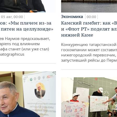
Экономика
00:00
05 авг, 00:00
Камский гамбит: как «
ов: «Мы плачем из-за
и «Флот РТ» поделят в
 пятен на целлулоиде»
нижней Каме
ев Наумов предсказывает,
apiens под влиянием
Конкуренцию татарстанской
афа станет (или уже стал)
госкомпании может состави
atographicus
нижегородский перевозчик,
запустивший рейсы до Пер