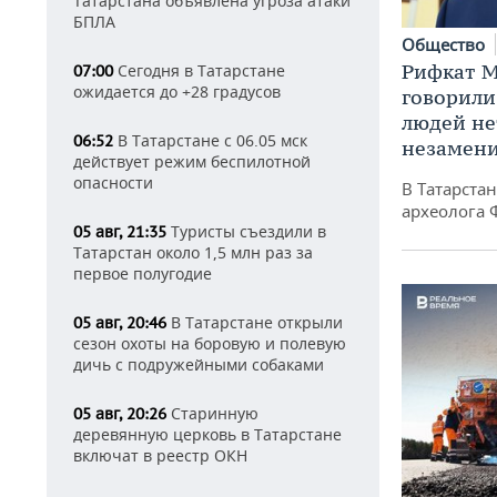
Татарстана объявлена угроза атаки
БПЛА
Общество
Рифкат М
Сегодня в Татарстане
07:00
ожидается до +28 градусов
говорили
людей нет
В Татарстане с 06.05 мск
06:52
незамен
действует режим беспилотной
опасности
В Татарста
археолога 
Туристы съездили в
05 авг, 21:35
Татарстан около 1,5 млн раз за
первое полугодие
В Татарстане открыли
05 авг, 20:46
сезон охоты на боровую и полевую
дичь с подружейными собаками
Старинную
05 авг, 20:26
деревянную церковь в Татарстане
включат в реестр ОКН