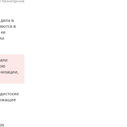
т Назметдинов
дела в
яются в
 ее
ии
вали
вою
низации,
дистские
ержащие
ру