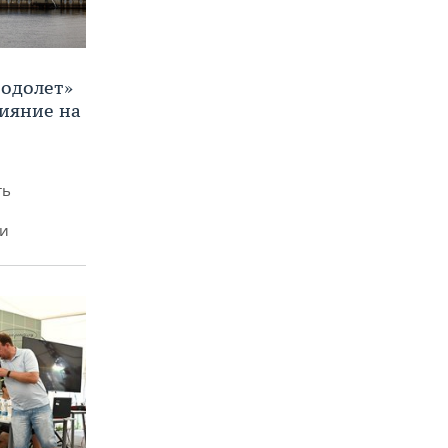
Водолет»
лияние на
ть
ми