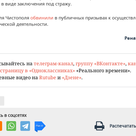
 в виде заключения под стражу.
ля Чистополя
обвинили
в публичных призывах к осуществ
ческой деятельности.
Рена
сывайтесь на
телеграм-канал
,
группу «ВКонтакте»
,
кан
страницу в «Одноклассниках»
«Реального времени».
евные видео на
Rutube
и
«Дзене»
.
ь в соцсетях
Распечатать