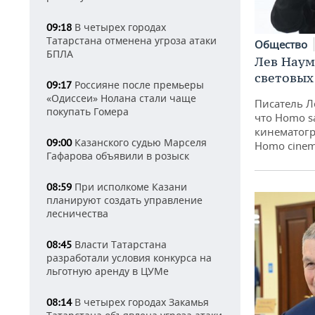
В четырех городах
09:18
Татарстана отменена угроза атаки
Общество
БПЛА
Лев Наум
световых
Россияне после премьеры
09:17
«Одиссеи» Нолана стали чаще
Писатель Л
покупать Гомера
что Homo s
кинематогр
Казанского судью Марселя
09:00
Homo cinem
Гафарова объявили в розыск
При исполкоме Казани
08:59
планируют создать управление
лесничества
Власти Татарстана
08:45
разработали условия конкурса на
льготную аренду в ЦУМе
В четырех городах Закамья
08:14