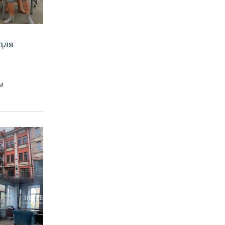
для
м