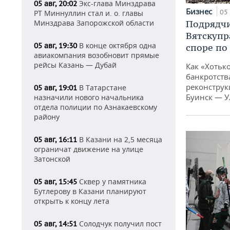
Экс-глава Минздрава
05 авг, 20:02
Бизнес
05 
РТ Миннуллин стал и. о. главы
Минздрава Запорожской области
Подрядчи
Вятскупр
В конце октября одна
05 авг, 19:30
споре по
авиакомпания возобновит прямые
рейсы Казань — Дубай
Как «Хотьк
банкротства
реконструк
В Татарстане
05 авг, 19:01
Буинск — У
назначили нового начальника
отдела полиции по Азнакаевскому
району
В Казани на 2,5 месяца
05 авг, 16:11
ограничат движение на улице
Затонской
Сквер у памятника
05 авг, 15:45
Бутлерову в Казани планируют
открыть к концу лета
Солодчук получил пост
05 авг, 14:51