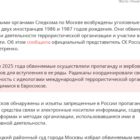
Фото: Рина
ыми органами Следкома по Москве возбуждены уголовные 
двух иностранцев 1986 и 1987 годов рождения. Они обвин
и деятельности террористической организации и участии в
ти. Об этом
сообщила
официальный представитель СК Росс
етренко.
е 2025 года обвиняемые осуществляли пропаганду и вербо
ов для вступления в ее ряды. Радикалы координировали с
ность с идеологами международной террористической орга
имися в Евросоюзе.
сков обнаружены и изъяты запрещенные в России пропаган
 средства связи и электронные носители информации, сод
 формах и методах организации, использовавшиеся ими в
вной деятельности.
цкий районный суд города Москвы избрал обвиняемым ме