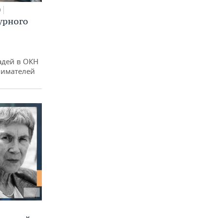
0
урного
адей в ОКН
нимателей