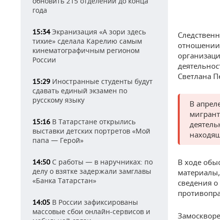
обновить 215 отделений до конца
года
Экранизация «А зори здесь
15:34
Следственн
тихие» сделала Карелию самым
отношении 
кинематографичным регионом
организаци
России
деятельнос
Светлана П
Иностранные студенты будут
15:29
сдавать единый экзамен по
русскому языку
В апрел
мигрант
В Татарстане открылись
15:16
деятель
выставки детских портретов «Мой
находящ
папа — Герой»
С работы — в наручниках: по
В ходе обы
14:50
делу о взятке задержали замглавы
материалы,
«Банка Татарстан»
сведения о
противопра
В России зафиксированы
14:05
массовые сбои онлайн-сервисов и
Замоскворе