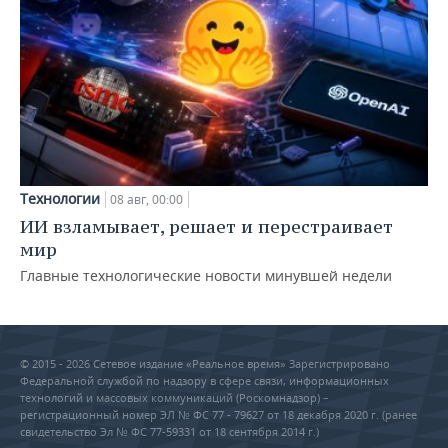
Технологии
08 авг, 00:00
ИИ взламывает, решает и перестраивает
мир
Главные технологические новости минувшей недели
© 2015 - 2026 Сетевое издание «Реальное время» Зарегистрировано
Федеральной службой по надзору в сфере связи, информационных
технологий и массовых коммуникаций (Роскомнадзор) –
регистрационный номер ЭЛ № ФС 77 - 79627 от 18 декабря 2020 г. (ранее
свидетельство Эл № ФС 77-59331 от 18 сентября 2014 г.)