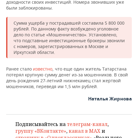
ВОДНЫЕ ВИДЫ СПОРТА
ОБРАЗОВАНИЕ
доходности своих инвестиций. Номера звонивших уже
были заблокированы.
ХОККЕЙ С МЯЧОМ
ПРОИСШЕСТВИЯ
Сумма ущерба у пострадавшей составила 5 800 000
рублей. По данному факту возбуждено уголовное
дело по статье «Мошенничество». Установлено,
что подставные инвестиционные брокеры звонили
с номеров, зарегистрированных в Москве и
Иркутской области.
Ранее стало
известно
, что еще один житель Татарстана
потерял крупную сумму денег из-за мошенников. В свой
день рождения 27-летний нижнекамец стал жертвой
мошенников, переведя им 1,5 млн рублей.
Наталья Жирнова
Подписывайтесь на
телеграм-канал
,
группу «ВКонтакте»
,
канал в MAX
и
страницу в «Одноклассниках»
«Реального