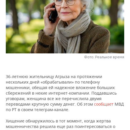
НЕФТЕХИМИЯ
РОЗНИЧНАЯ ТОРГОВЛЯ
НОВОСТИ ТЕХНОЛОГИЙ
МЕРОПРИЯТИЯ
НЕФТЬ
ТРАНСПОРТ
IT
НОВОСТИ МЕРОПРИЯТИЙ
СПОРТ
ОПК
УСЛУГИ
МЕДИА
ВЫЕЗДНАЯ РЕДАКЦИЯ
НОВОСТИ СПОРТА
ОБЩЕСТВО
ЭНЕРГЕТИКА
ТЕЛЕКОММУНИКАЦИИ
БИЗНЕС-БРАНЧИ
ФУТБОЛ
НОВОСТИ ОБЩЕСТВА
ФОТОГАЛЕРЕЯ
Фото: Реальное время
ONLINE-КОНФЕРЕНЦИИ
ХОККЕЙ
ВЛАСТЬ
СЮЖЕТЫ
36-летнюю жительницу Агрыза на протяжении
ОТКРЫТАЯ ЛЕКЦИЯ
БАСКЕТБОЛ
ИНФРАСТРУКТУРА
СПРАВОЧНИК
нескольких дней «обрабатывали» по телефону
мошенники, обещая ей надежное вложение больших
ВОЛЕЙБОЛ
ИСТОРИЯ
СПИСОК ПЕРСОН
ПОЛНАЯ ВЕРСИЯ
сбережений в некие интернет-компании. Поддавшись
уговорам, женщина все же перечислила двумя
переводами крупную сумму денег. Об этом
КИБЕРСПОРТ
КУЛЬТУРА
СПИСОК КОМПАНИЙ
сообщает
МВД
по РТ в своем телеграм-канале.
ФИГУРНОЕ КАТАНИЕ
МЕДИЦИНА
Хищение обнаружилось в тот момент, когда жертва
мошенничества решила еще раз поинтересоваться о