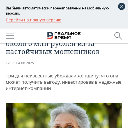
Вы были автоматически перенаправлены на мобильную
версию.
Перейти на полную версию
РЕГИОНЫ
ОБЩЕСТВО
Жительница Агрыза лишилась
БАШКОРТОСТАН
НОВОСТИ
около 6 млн рублей из-за
ТАТАРСТАН
АНАЛИТИКА
настойчивых мошенников
УДМУРТИЯ
НОВОСТИ АНАЛИТИКИ
ЭКОНОМИКА
12:35, 04.08.2025
ДЕКЛАРАЦИИ О ДОХОДАХ
НОВОСТИ ЭКОНОМИКИ
ПРОМЫШЛЕННОСТЬ
Три дня неизвестные убеждали женщину, что она
может получить выгоду, инвестировав в надежные
КОРОЛИ ГОСЗАКАЗА ПФО
ФИНАНСЫ
НОВОСТИ
НЕДВИЖИМОСТЬ
интернет-компании
ПРОМЫШЛЕННОСТИ
ВУЗЫ ТАТАРСТАНА
БАНКИ
НОВОСТИ НЕДВИЖИМОСТИ
АВТО
АГРОПРОМ
КОМУ ПРИНАДЛЕЖАТ
БЮДЖЕТ
НОВОСТИ АВТО
БИЗНЕС
ТОРГОВЫЕ ЦЕНТРЫ
МАШИНОСТРОЕНИЕ
ТАТАРСТАНА
ИНВЕСТИЦИИ
НОВОСТИ БИЗНЕСА
ТЕХНОЛОГИИ