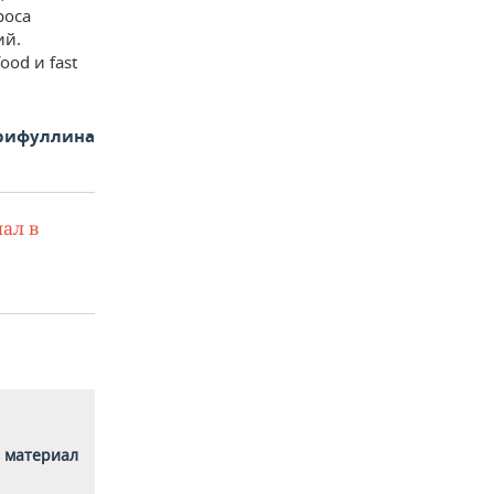
роса
ий.
ood и fast
арифуллина
ал в
 материал