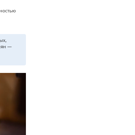
лностью
ых,
иян —