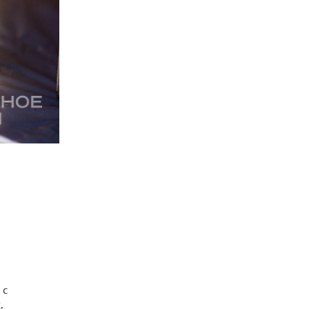
ь
с
,