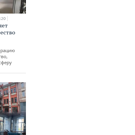
:20
яет
ество
еграцию
тво,
сферу