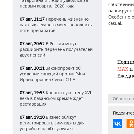
Татарстана и Индии удвоился за
собственни
первый квартал 2026 года
варьируетс
Особенно ощ
Перечень жизненно
07 авг, 21:17
casual.
важных лекарств могут пополнить
пять препаратов
В России могут
07 авг, 20:52
расширить перечень получателей
двух пенсий
Подпи
Законопроект об
MAX
и
07 авг, 20:11
усилении санкций против РФ и
Ежедн
Ирана прошел Сенат США
Крепостную стену XVI
07 авг, 19:55
века в Казанском кремле ждет
Общество
реставрация
Поделитес
Бизнес обяжут
07 авг, 19:10
регистрировать сим-карты для
устройств на «Госуслугах»