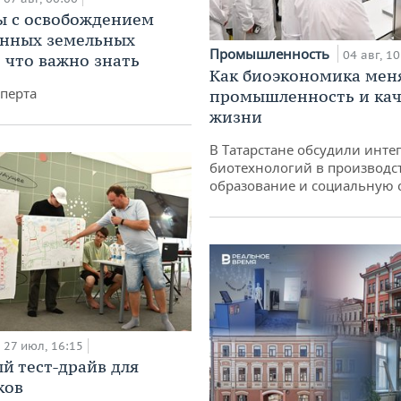
 с освобождением
анных земельных
Промышленность
04 авг, 10
: что важно знать
Как биоэкономика мен
перта
промышленность и кач
жизни
В Татарстане обсудили инт
биотехнологий в производс
образование и социальную 
27 июл, 16:15
й тест-драйв для
ков