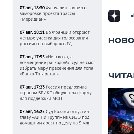
Хуснуллин заявил о
07 авг, 18:30
заморозке проекта трассы
«
«Меридиан»
Во Франции откроют
07 авг, 18:11
четыре участка для голосования
НОВО
россиян на выборах в ГД
«Не взятка, а
07 авг, 17:55
возмещение расходов!»: суд не смог
избрать меру пресечения для топа
ЧИТА
«Банка Татарстан»
Россия предложила
07 авг, 17:23
странам БРИКС общую платформу
для поддержки МСП
Суд Казани отпустил
07 авг, 16:25
главу «Ай Пи Групп» из СИЗО под
домашний арест по делу на 5 млн