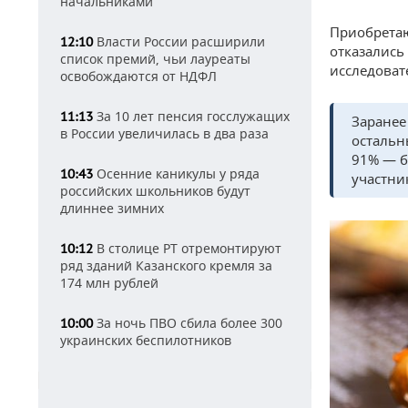
начальниками
Приобретаю
Власти России расширили
12:10
отказались
список премий, чьи лауреаты
исследоват
освобождаются от НДФЛ
За 10 лет пенсия госслужащих
11:13
Заранее
в России увеличилась в два раза
остальн
91% — б
Осенние каникулы у ряда
10:43
участни
российских школьников будут
длиннее зимних
В столице РТ отремонтируют
10:12
ряд зданий Казанского кремля за
174 млн рублей
За ночь ПВО сбила более 300
10:00
украинских беспилотников