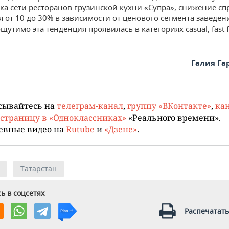
ка сети ресторанов грузинской кухни «Супра», снижение сп
я от 10 до 30% в зависимости от ценового сегмента заведен
утимо эта тенденция проявилась в категориях casual, fast f
Галия Г
сывайтесь на
телеграм-канал
,
группу «ВКонтакте»
,
кан
страницу в «Одноклассниках»
«Реального времени».
евные видео на
Rutube
и
«Дзене»
.
Татарстан
ь в соцсетях
Распечатать