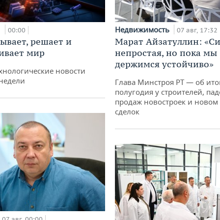
и
Недвижимость
00:00
07 авг, 17:32
ывает, решает и
Марат Айзатуллин: «С
ивает мир
непростая, но пока мы
держимся устойчиво»
хнологические новости
недели
Глава Минстроя РТ — об ито
полугодия у строителей, па
продаж новостроек и новом 
сделок
07 авг, 00:00