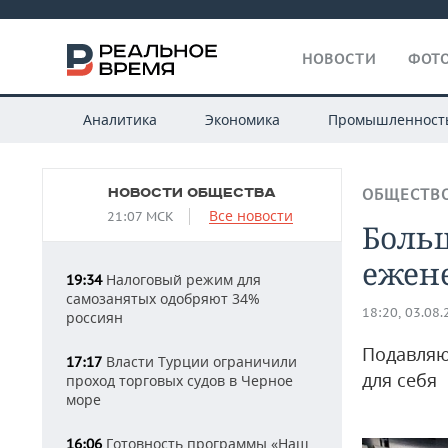
НОВОСТИ
ФОТО
Аналитика
Экономика
Промышленност
НОВОСТИ ОБЩЕСТВА
ОБЩЕСТВ
Все новости
21:07 МСК
Боль
ежен
Налоговый режим для
19:34
самозанятых одобряют 34%
18:20, 03.08
россиян
Подавляю
Власти Турции ограничили
17:17
для себя
проход торговых судов в Черное
море
Готовность программы «Наш
16:06