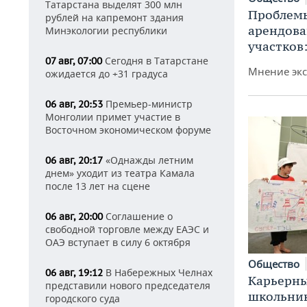
Татарстана выделят 300 млн
Проблемы
рублей на капремонт здания
арендов
Минэкологии республики
участков
Сегодня в Татарстане
07 авг, 07:00
Мнение экс
ожидается до +31 градуса
Премьер-министр
06 авг, 20:53
Монголии примет участие в
Восточном экономическом форуме
«Однажды летним
06 авг, 20:17
днем» уходит из театра Камала
после 13 лет на сцене
Соглашение о
06 авг, 20:00
свободной торговле между ЕАЭС и
ОАЭ вступает в силу 6 октября
Общество
В Набережных Челнах
06 авг, 19:12
Карьерны
представили нового председателя
школьни
городского суда