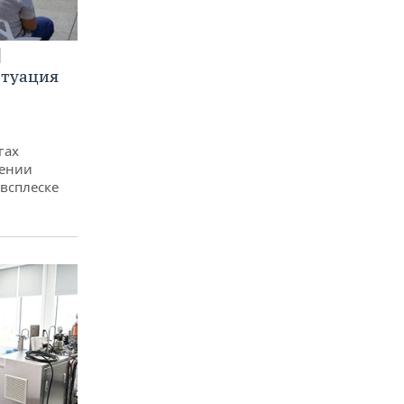
итуация
гах
дении
всплеске