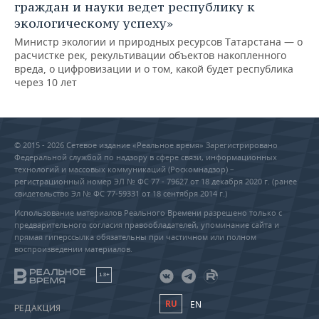
граждан и науки ведет республику к
экологическому успеху»
Министр экологии и природных ресурсов Татарстана — о
расчистке рек, рекультивации объектов накопленного
вреда, о цифровизации и о том, какой будет республика
через 10 лет
© 2015 - 2026 Сетевое издание «Реальное время» Зарегистрировано
Федеральной службой по надзору в сфере связи, информационных
технологий и массовых коммуникаций (Роскомнадзор) –
регистрационный номер ЭЛ № ФС 77 - 79627 от 18 декабря 2020 г. (ранее
свидетельство Эл № ФС 77-59331 от 18 сентября 2014 г.)
Использование материалов Реального Времени разрешено только с
предварительного согласия правообладателей, упоминание сайта и
прямая гиперссылка обязательны при частичном или полном
воспроизведении материалов.
18+
RU
EN
РЕДАКЦИЯ