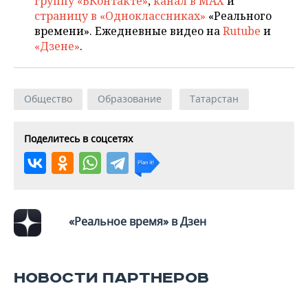
группу «ВКонтакте»
,
канал в MAX
и
ВОДНЫЕ ВИДЫ СПОРТА
ОБРАЗОВАНИЕ
страницу в «Одноклассниках»
«Реального
времени». Ежедневные видео на
Rutube
и
ХОККЕЙ С МЯЧОМ
ПРОИСШЕСТВИЯ
«Дзене»
.
Общество
Образование
Татарстан
Поделитесь в соцсетях
«Реальное время» в Дзен
НОВОСТИ ПАРТНЕРОВ