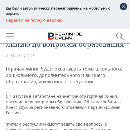
Вы были автоматически перенаправлены на мобильную
версию.
Перейти на полную версию
РЕГИОНЫ
ОБЩЕСТВО
В Татарстане запустят горячую
БАШКОРТОСТАН
НОВОСТИ
линию по вопросам образования
ТАТАРСТАН
АНАЛИТИКА
21:55, 25.07.2025
УДМУРТИЯ
НОВОСТИ АНАЛИТИКИ
ЭКОНОМИКА
Горячая линия будет охватывать темы школьного,
ДЕКЛАРАЦИИ О ДОХОДАХ
НОВОСТИ ЭКОНОМИКИ
ПРОМЫШЛЕННОСТЬ
дошкольного, дополнительного и высшего
образования, инклюзивного обучения
КОРОЛИ ГОСЗАКАЗА ПФО
ФИНАНСЫ
НОВОСТИ
НЕДВИЖИМОСТЬ
ПРОМЫШЛЕННОСТИ
С 1 августа в Татарстане начнет работу горячая линия,
ВУЗЫ ТАТАРСТАНА
БАНКИ
НОВОСТИ НЕДВИЖИМОСТИ
АВТО
посвященная вопросам образования. Об этом сообщила
АГРОПРОМ
пресс-служба регионального отделения партии «Единая
Россия».
КОМУ ПРИНАДЛЕЖАТ
БЮДЖЕТ
НОВОСТИ АВТО
БИЗНЕС
ТОРГОВЫЕ ЦЕНТРЫ
МАШИНОСТРОЕНИЕ
ТАТАРСТАНА
Жители республики смогут задать свои вопросы и
ИНВЕСТИЦИИ
НОВОСТИ БИЗНЕСА
ТЕХНОЛОГИИ
получить консультации от специалистов. Также они