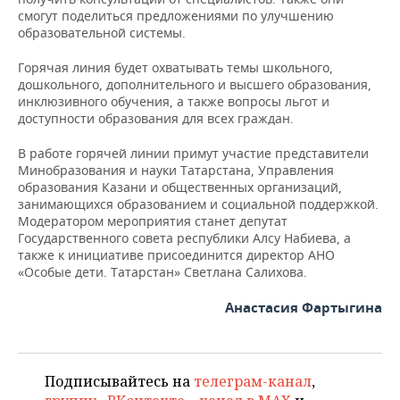
НЕФТЕХИМИЯ
смогут поделиться предложениями по улучшению
образовательной системы.
РОЗНИЧНАЯ ТОРГОВЛЯ
НОВОСТИ ТЕХНОЛОГИЙ
МЕРОПРИЯТИЯ
НЕФТЬ
Горячая линия будет охватывать темы школьного,
ТРАНСПОРТ
IT
НОВОСТИ МЕРОПРИЯТИЙ
СПОРТ
дошкольного, дополнительного и высшего образования,
ОПК
инклюзивного обучения, а также вопросы льгот и
УСЛУГИ
МЕДИА
ВЫЕЗДНАЯ РЕДАКЦИЯ
НОВОСТИ СПОРТА
ОБЩЕСТВО
доступности образования для всех граждан.
ЭНЕРГЕТИКА
В работе горячей линии примут участие представители
ТЕЛЕКОММУНИКАЦИИ
БИЗНЕС-БРАНЧИ
ФУТБОЛ
НОВОСТИ ОБЩЕСТВА
ФОТОГАЛЕРЕЯ
Минобразования и науки Татарстана, Управления
образования Казани и общественных организаций,
ONLINE-КОНФЕРЕНЦИИ
ХОККЕЙ
ВЛАСТЬ
СЮЖЕТЫ
занимающихся образованием и социальной поддержкой.
Модератором мероприятия станет депутат
Государственного совета республики Алсу Набиева, а
ОТКРЫТАЯ ЛЕКЦИЯ
БАСКЕТБОЛ
ИНФРАСТРУКТУРА
СПРАВОЧНИК
также к инициативе присоединится директор АНО
«Особые дети. Татарстан» Светлана Салихова.
ВОЛЕЙБОЛ
ИСТОРИЯ
СПИСОК ПЕРСОН
ПОЛНАЯ ВЕРСИЯ
Анастасия Фартыгина
КИБЕРСПОРТ
КУЛЬТУРА
СПИСОК КОМПАНИЙ
ФИГУРНОЕ КАТАНИЕ
МЕДИЦИНА
Подписывайтесь на
телеграм-канал
,