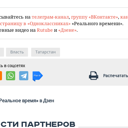
сывайтесь на
телеграм-канал
,
группу «ВКонтакте»
,
кан
страницу в «Одноклассниках»
«Реального времени».
евные видео на
Rutube
и
«Дзене»
.
Власть
Татарстан
ь в соцсетях
Распечатать
Реальное время» в Дзен
СТИ ПАРТНЕРОВ