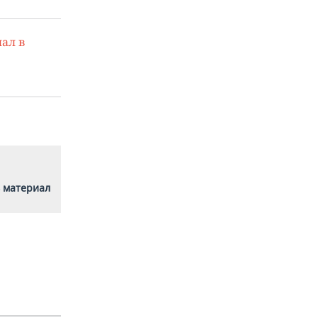
ал в
 материал