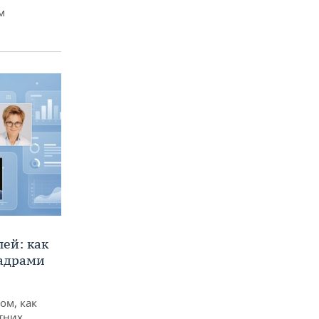
м
ей: как
кадрами
ом, как
тних