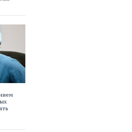
ением
ных
ать