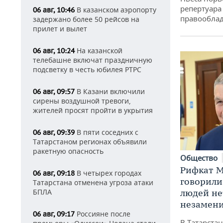
репертуара
В казанском аэропорту
06 авг, 10:46
правообла
задержано более 50 рейсов на
прилет и вылет
На казанской
06 авг, 10:24
телебашне включат праздничную
подсветку в честь юбилея РТРС
В Казани включили
06 авг, 09:57
сирены воздушной тревоги,
жителей просят пройти в укрытия
В пяти соседних с
06 авг, 09:39
Татарстаном регионах объявили
ракетную опасность
Общество
Рифкат М
В четырех городах
06 авг, 09:18
говорили
Татарстана отменена угроза атаки
БПЛА
людей нет
незамен
Россияне после
06 авг, 09:17
В Татарста