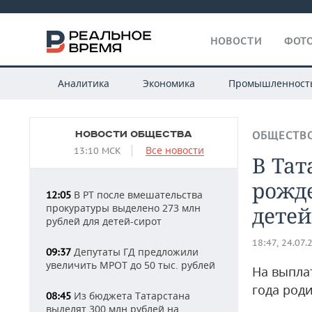
НОВОСТИ
ФОТО
Аналитика
Экономика
Промышленност
НОВОСТИ ОБЩЕСТВА
ОБЩЕСТВ
Все новости
13:10 МСК
В Тат
рожд
В РТ после вмешательства
12:05
прокуратуры выделено 273 млн
детей
рублей для детей-сирот
18:47, 24.07.
Депутаты ГД предложили
09:37
увеличить МРОТ до 50 тыс. рублей
На выплат
года род
Из бюджета Татарстана
08:45
выделят 300 млн рублей на