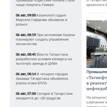
премьеры «Одиссеи» Нолана стали
археолога 
чаще покупать Гомера
Казанского судью
06 авг, 09:00
Марселя Гафарова объявили в
розыск
При исполкоме Казани
06 авг, 08:59
планируют создать управление
лесничества
Власти Татарстана
06 авг, 08:45
разработали условия конкурса на
льготную аренду в ЦУМе
Промышле
В четырех городах
06 авг, 08:14
«Татнефт
Закамья Татарстана объявлена
в реаген
угроза атаки БПЛА
нефтедо
Сегодня в Татарстане
06 авг, 07:00
На мощнос
ожидается до +28 градусов
компания н
поверхност