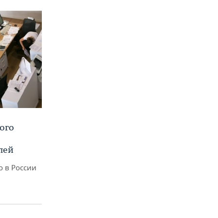
ого
лей
о в России