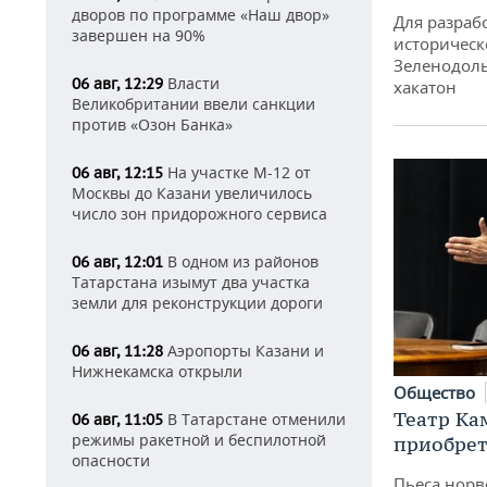
дворов по программе «Наш двор»
Для разраб
завершен на 90%
историческ
Зеленодоль
Власти
06 авг, 12:29
хакатон
Великобритании ввели санкции
против «Озон Банка»
На участке М-12 от
06 авг, 12:15
Москвы до Казани увеличилось
число зон придорожного сервиса
В одном из районов
06 авг, 12:01
Татарстана изымут два участка
земли для реконструкции дороги
Аэропорты Казани и
06 авг, 11:28
Нижнекамска открыли
Общество
Театр Ка
В Татарстане отменили
06 авг, 11:05
режимы ракетной и беспилотной
приобрет
опасности
Пьеса норв