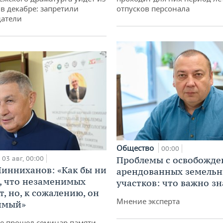
 в декабре: запретили
отпусков персонала
датели
Общество
00:00
03 авг, 00:00
Проблемы с освобожд
инниханов: «Как бы ни
арендованных земель
, что незаменимых
участков: что важно зн
, но, к сожалению, он
Мнение эксперта
имый»
не прошел семинар памяти