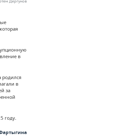
ртем Дергунов
ные
 которая
рупционную
явление в
а родился
лагали в
й за
оенной
5 году.
 Фартыгина