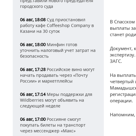
представили нового председателя
городского суда
Суд приостановил
06 авг, 18:08
В Спасском
работу кафе Coffeeshop Company в
выплаты за
Казани на 30 суток
станет роди
Минфин готов
06 авг, 18:00
Документ, 
уточнить налоговый учет затрат на
экспертизу
безопасность
ЗАГС.
Российское вино могут
06 авг, 17:28
На выплаты
начать продавать через «Почту
России» и маркетплейсы
четвертый 
Мамадышско
регистраци
Меры поддержки для
06 авг, 17:14
Wildberries могут объявить на
операции.
следующей неделе
Напомним, 
Россияне смогут
06 авг, 17:00
покупать билеты на транспорт
через мессенджер «Макс»