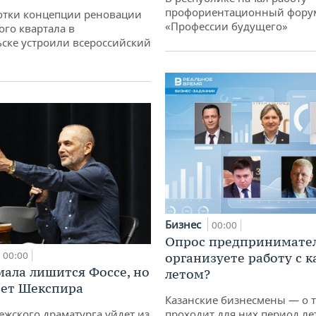
профориентационный фору
отки концепции реновации
«Профессии будущего»
ого квартала в
ске устроили всероссийский
Бизнес
00:00
Опрос предпринимател
00:00
организуете работу с 
мала лишится Фоссе, но
летом?
ет Шекспира
Казанские бизнесмены — о т
ежского драматурга уйдет из
проходит для них период ле