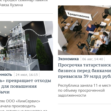
Фаяза Хузина
Экономика
06 авг, 14:40
Просрочка татарстанск
бизнеса перед банками
нность
24 июл, 16:15
превысила 39 млрд руб
ь» превращает отходы
Республика заняла 11-е мест
т для повышения
по объему просроченной
бычи
задолженности
тях ООО «ХимСервис»
ачала производить
но-активные вещества из