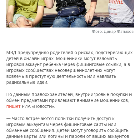
НЕФТЕХИМИЯ
РОЗНИЧНАЯ ТОРГОВЛЯ
НОВОСТИ ТЕХНОЛОГИЙ
МЕРОПРИЯТИЯ
НЕФТЬ
ТРАНСПОРТ
IT
НОВОСТИ МЕРОПРИЯТИЙ
СПОРТ
ОПК
Фото: Динар Фатыхов
УСЛУГИ
МЕДИА
ВЫЕЗДНАЯ РЕДАКЦИЯ
НОВОСТИ СПОРТА
ОБЩЕСТВО
ЭНЕРГЕТИКА
МВД предупредило родителей о рисках, подстерегающих
ТЕЛЕКОММУНИКАЦИИ
БИЗНЕС-БРАНЧИ
ФУТБОЛ
НОВОСТИ ОБЩЕСТВА
ФОТОГАЛЕРЕЯ
детей в онлайн-играх. Мошенники могут взломать
игровой аккаунт ребенка через фишинговые ссылки, а в
ONLINE-КОНФЕРЕНЦИИ
ХОККЕЙ
ВЛАСТЬ
СЮЖЕТЫ
игровых сообществах несовершеннолетних могут
вовлечь в преступную деятельность или навязать
радикальные идеи.
ОТКРЫТАЯ ЛЕКЦИЯ
БАСКЕТБОЛ
ИНФРАСТРУКТУРА
СПРАВОЧНИК
По данным правоохранителей, внутриигровые покупки и
ВОЛЕЙБОЛ
ИСТОРИЯ
СПИСОК ПЕРСОН
ПОЛНАЯ ВЕРСИЯ
обмен предметами привлекают внимание мошенников,
пишет
РИА «Новости».
КИБЕРСПОРТ
КУЛЬТУРА
СПИСОК КОМПАНИЙ
— Часто встречаются попытки получить доступ к
игровым аккаунтам через фишинговые сайты или
ФИГУРНОЕ КАТАНИЕ
МЕДИЦИНА
обманные сообщения. Детей могут уговорить сообщить
данные карты или логины и пароли от ваших аккаунтов