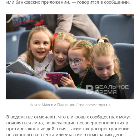
ВОДНЫЕ ВИДЫ СПОРТА
ОБРАЗОВАНИЕ
или банковских приложений, — говорится в сообщении.
ХОККЕЙ С МЯЧОМ
ПРОИСШЕСТВИЯ
Максим Платонов / realnoevremya.ru
В ведомстве отмечают, что в игровых сообществах могут
появляться лица, вовлекающие несовершеннолетних в
противозаконные действия, такие как распространение
незаконного контента или участие в отмывании денег.