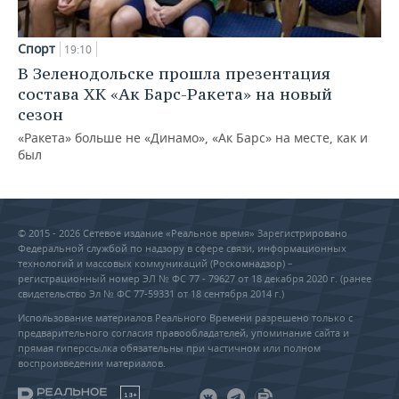
Спорт
19:10
В Зеленодольске прошла презентация
состава ХК «Ак Барс-Ракета» на новый
сезон
«Ракета» больше не «Динамо», «Ак Барс» на месте, как и
был
© 2015 - 2026 Сетевое издание «Реальное время» Зарегистрировано
Федеральной службой по надзору в сфере связи, информационных
технологий и массовых коммуникаций (Роскомнадзор) –
регистрационный номер ЭЛ № ФС 77 - 79627 от 18 декабря 2020 г. (ранее
свидетельство Эл № ФС 77-59331 от 18 сентября 2014 г.)
Использование материалов Реального Времени разрешено только с
предварительного согласия правообладателей, упоминание сайта и
прямая гиперссылка обязательны при частичном или полном
воспроизведении материалов.
18+