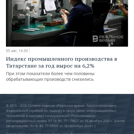
05 авг, 14:30
Индекс промышленного производства в
Татарстане за год вырос на 6,2%
При этом показатели более чем половины
обрабатывающих производств снизились
© 2015 - 2026 Сетевое издание «Реальное время» Зарегистрировано
Федеральной службой по надзору в сфере связи, информационных
технологий и массовых коммуникаций (Роскомнадзор) –
регистрационный номер ЭЛ № ФС 77 - 79627 от 18 декабря 2020 г. (ранее
свидетельство Эл № ФС 77-59331 от 18 сентября 2014 г.)
Использование материалов Реального Времени разрешено только с