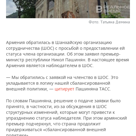
НЕФТЕХИМИЯ
РОЗНИЧНАЯ ТОРГОВЛЯ
НОВОСТИ ТЕХНОЛОГИЙ
МЕРОПРИЯТИЯ
НЕФТЬ
Фото: Татьяна Демина
ТРАНСПОРТ
IT
НОВОСТИ МЕРОПРИЯТИЙ
СПОРТ
ОПК
УСЛУГИ
МЕДИА
ВЫЕЗДНАЯ РЕДАКЦИЯ
НОВОСТИ СПОРТА
ОБЩЕСТВО
Армения обратилась в Шанхайскую организацию
ЭНЕРГЕТИКА
сотрудничества (ШОС) с просьбой о предоставлении ей
ТЕЛЕКОММУНИКАЦИИ
БИЗНЕС-БРАНЧИ
ФУТБОЛ
НОВОСТИ ОБЩЕСТВА
ФОТОГАЛЕРЕЯ
статуса члена организации. Об этом заявил премьер-
министр республики Никол Пашинян. В настоящее время
Армения является наблюдателем в ШОС.
ONLINE-КОНФЕРЕНЦИИ
ХОККЕЙ
ВЛАСТЬ
СЮЖЕТЫ
— Мы обратились с заявкой на членство в ШОС. Это
ОТКРЫТАЯ ЛЕКЦИЯ
БАСКЕТБОЛ
ИНФРАСТРУКТУРА
СПРАВОЧНИК
укладывается в логику нашей сбалансированной
внешней политики, —
цитирует
Пашиняна ТАСС.
ВОЛЕЙБОЛ
ИСТОРИЯ
СПИСОК ПЕРСОН
ПОЛНАЯ ВЕРСИЯ
По словам Пашиняна, решение о подаче заявки было
принято, в частности, из-за обсуждения в ШОС
КИБЕРСПОРТ
КУЛЬТУРА
СПИСОК КОМПАНИЙ
структурных изменений, которые могут привести к
упразднению статуса наблюдателя. При этом армянский
ФИГУРНОЕ КАТАНИЕ
МЕДИЦИНА
премьер подчеркнул, что страна продолжит
придерживаться «сбалансированной внешней
политики».