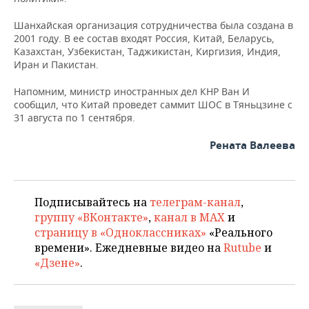
ВОДНЫЕ ВИДЫ СПОРТА
ОБРАЗОВАНИЕ
Шанхайская организация сотрудничества была создана в
ХОККЕЙ С МЯЧОМ
ПРОИСШЕСТВИЯ
2001 году. В ее состав входят Россия, Китай, Беларусь,
Казахстан, Узбекистан, Таджикистан, Киргизия, Индия,
Иран и Пакистан.
Напомним, министр иностранных дел КНР Ван И
сообщил, что Китай проведет саммит ШОС в Тяньцзине с
31 августа по 1 сентября.
Рената Валеева
Подписывайтесь на
телеграм-канал
,
группу «ВКонтакте»
,
канал в MAX
и
страницу в «Одноклассниках»
«Реального
времени». Ежедневные видео на
Rutube
и
«Дзене»
.