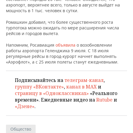
ВОДНЫЕ ВИДЫ СПОРТА
ОБРАЗОВАНИЕ
аэропорт, вероятнее всего, только в августе выйдет на
мощность в 1 тыс. человек в сутки.
ХОККЕЙ С МЯЧОМ
ПРОИСШЕСТВИЯ
Ромашкин добавил, что более существенного роста
турпотока можно ожидать по мере расширения числа
рейсов и городов вылета.
Напомним, Росавиация
объявила
о возобновлении
работы аэропорта Геленджика 9 июля. С 18 июля
регулярные рейсы в город-курорт начнет выполнять
«Аэрофлот», а с 25 июля полеты станут ежедневными.
Подписывайтесь на
телеграм-канал
,
группу «ВКонтакте»
,
канал в MAX
и
страницу в «Одноклассниках»
«Реального
времени». Ежедневные видео на
Rutube
и
«Дзене»
.
Общество