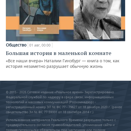
Общество
01 авг, 00:00
Большая история в маленькой комнате
«Все наши вчера» Наталии Гинзбург — книга о том, как
история незаметно разрушает обычную жизнь
© 2015 - 2026 Сетевое издание «Реальное время» Зарегистрировано
Федеральной службой по надзору в сфере связи, информационных
технологий и массовых коммуникаций (Роскомнадзор) –
регистрационный номер ЭЛ № ФС 77 - 79627 от 18 декабря 2020 г. (ранее
свидетельство Эл № ФС 77-59331 от 18 сентября 2014 г.)
Использование материалов Реального Времени разрешено только с
предварительного согласия правообладателей, упоминание сайта и
прямая гиперссылка обязательны при частичном или полном