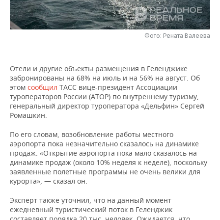
НЕФТЕХИМИЯ
РОЗНИЧНАЯ ТОРГОВЛЯ
НОВОСТИ ТЕХНОЛОГИЙ
МЕРОПРИЯТИЯ
НЕФТЬ
Фото: Рената Валеева
ТРАНСПОРТ
IT
НОВОСТИ МЕРОПРИЯТИЙ
СПОРТ
ОПК
УСЛУГИ
МЕДИА
ВЫЕЗДНАЯ РЕДАКЦИЯ
НОВОСТИ СПОРТА
ОБЩЕСТВО
Отели и другие объекты размещения в Геленджике
ЭНЕРГЕТИКА
забронированы на 68% на июль и на 56% на август. Об
ТЕЛЕКОММУНИКАЦИИ
БИЗНЕС-БРАНЧИ
ФУТБОЛ
НОВОСТИ ОБЩЕСТВА
ФОТОГАЛЕРЕЯ
этом
сообщил
ТАСС вице-президент Ассоциации
туроператоров России (АТОР) по внутреннему туризму,
генеральный директор туроператора «Дельфин» Сергей
ONLINE-КОНФЕРЕНЦИИ
ХОККЕЙ
ВЛАСТЬ
СЮЖЕТЫ
Ромашкин.
ОТКРЫТАЯ ЛЕКЦИЯ
БАСКЕТБОЛ
ИНФРАСТРУКТУРА
СПРАВОЧНИК
По его словам, возобновление работы местного
аэропорта пока незначительно сказалось на динамике
продаж. «Открытие аэропорта пока мало сказалось на
ВОЛЕЙБОЛ
ИСТОРИЯ
СПИСОК ПЕРСОН
ПОЛНАЯ ВЕРСИЯ
динамике продаж (около 10% неделя к неделе), поскольку
заявленные полетные программы не очень велики для
КИБЕРСПОРТ
КУЛЬТУРА
СПИСОК КОМПАНИЙ
курорта», — сказал он.
ФИГУРНОЕ КАТАНИЕ
МЕДИЦИНА
Эксперт также уточнил, что на данный момент
ежедневный туристический поток в Геленджик
составляет порядка 20 тыс. человек. Ожидается, что