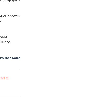
ад оборотом
о
орый
енного
та Валеева
ал в