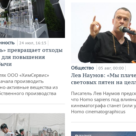
нность
24 июл, 16:15
ь» превращает отходы
т для повышения
бычи
Общество
05 авг, 00:00
Лев Наумов: «Мы плаче
тях ООО «ХимСервис»
ачала производить
световых пятен на цел
но-активные вещества из
бственного производства
Писатель Лев Наумов предск
что Homo sapiens под влиян
кинематографа станет (или у
Homo cinematographicus