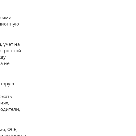
нными
ационную
, учет на
ектронной
жду
а не
оторую
ржать
иях,
водители,
ия, ФСБ,
м платформы