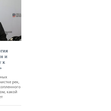
ргия
ан и
у к
»
дных
чистке рек,
копленного
ом, какой
ет