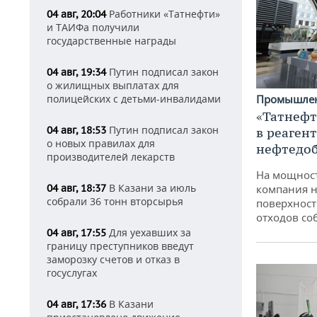
Работники «Татнефти»
04 авг, 20:04
и ТАИФа получили
государственные награды
Путин подписал закон
04 авг, 19:34
о жилищных выплатах для
Промышле
полицейских с детьми-инвалидами
«Татнефт
Путин подписал закон
04 авг, 18:53
в реаген
о новых правилах для
нефтедо
производителей лекарств
На мощнос
В Казани за июль
компания н
04 авг, 18:37
собрали 36 тонн вторсырья
поверхност
отходов со
Для уехавших за
04 авг, 17:55
границу преступников введут
заморозку счетов и отказ в
госуслугах
В Казани
04 авг, 17:36