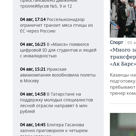
приостановлено движение
троллейбусов №5, 9 и 12
Россельхознадзор
04 авг, 17:14
ограничит транзит мяса птицы из
ЕС через Россию
Спорт
05 а
В «Максе» появился
04 авг, 16:25
«Много з
цифровой ID для студентов и людей
с инвалидностью
трансфер
«Ак Барс
Иракская
04 авг, 15:21
Казанцы на
авиакомпания возобновила полеты
в Москву
подготовку
пребывают 
тренер ко
В Татарстане на
04 авг, 14:58
поддержку молодых специалистов
лесной отрасли направят 6 млн
рублей
Блогера Гасанова
04 авг, 14:45
заочно приговорили к четырем