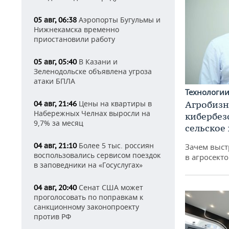
Аэропорты Бугульмы и
05 авг, 06:38
Нижнекамска временно
приостановили работу
В Казани и
05 авг, 05:40
Зеленодольске объявлена угроза
атаки БПЛА
Технологи
Цены на квартиры в
Агробизн
04 авг, 21:46
Набережных Челнах выросли на
кибербез
9,7% за месяц
сельское
Более 5 тыс. россиян
04 авг, 21:10
Зачем выст
воспользовались сервисом поездок
в агросекто
в заповедники на «Госуслугах»
Сенат США может
04 авг, 20:40
проголосовать по поправкам к
санкционному законопроекту
против РФ