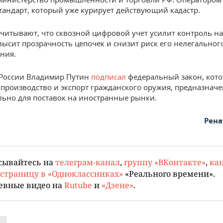
стандарт, который уже курирует действующий кадастр.
считывают, что сквозной цифровой учет усилит контроль н
высит прозрачность цепочек и снизит риск его нелегальног
ния.
 России Владимир Путин
подписал
федеральный закон, кот
 производство и экспорт гражданского оружия, предназнач
ьно для поставок на иностранные рынки.
Рена
сывайтесь на
телеграм-канал
,
группу «ВКонтакте»
,
кан
страницу в «Одноклассниках»
«Реального времени».
евные видео на
Rutube
и
«Дзене»
.