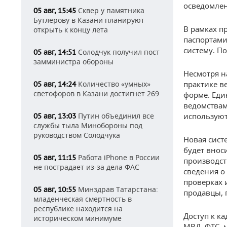
осведомле
Сквер у памятника
05 авг, 15:45
Бутлерову в Казани планируют
В рамках п
открыть к концу лета
паспортами
систему. П
Солодчук получил пост
05 авг, 14:51
замминистра обороны
Несмотря н
Количество «умных»
практике в
05 авг, 14:24
светофоров в Казани достигнет 269
форме. Ед
ведомствам
Путин объединил все
используют
05 авг, 13:03
службы тыла Минобороны под
руководством Солодчука
Новая сист
будет внос
Работа iPhone в России
05 авг, 11:15
производст
не пострадает из-за дела ФАС
сведения о
проверках 
Минздрав Татарстана:
05 авг, 10:55
продавцы, 
младенческая смертность в
республике находится на
Доступ к к
историческом минимуме
МВД, ФТС, 