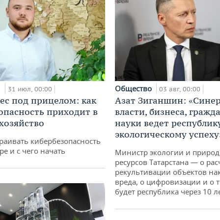
и
Общество
31 июл, 00:00
03 авг, 00:00
ес под прицелом: как
Азат Зиганшин: «Сине
опасность приходит в
власти, бизнеса, гражд
 хозяйство
науки ведет республик
экологическому успеху
раивать кибербезопасность
ре и с чего начать
Министр экологии и приро
ресурсов Татарстана — о рас
рекультивации объектов на
вреда, о цифровизации и о т
будет республика через 10 л