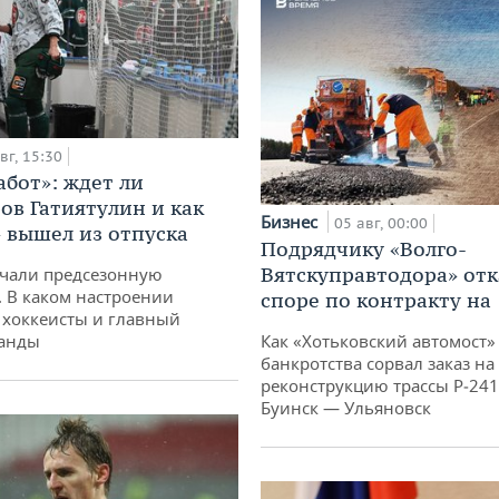
вг, 15:30
абот»: ждет ли
ов Гатиятулин и как
Бизнес
05 авг, 00:00
» вышел из отпуска
Подрядчику «Волго-
Вятскуправтодора» отк
чали предсезонную
. В каком настроении
споре по контракту на 
хоккеисты и главный
манды
Как «Хотьковский автомост»
банкротства сорвал заказ на
реконструкцию трассы Р‑241
Буинск — Ульяновск