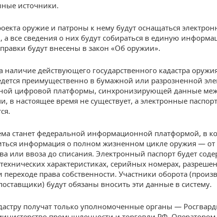
нные источники.
роекта оружие и патроны к нему будут оснащаться электро
, а все сведения о них будут собираться в единую информ
оправки будут внесены в закон «Об оружии».
а наличие действующего государственного кадастра оружия
едется преимущественно в бумажной или разрозненной эл
иной цифровой платформы, синхронизирующей данные ме
и, в настоящее время не существует, а электронные паспорт
ся.
ема станет федеральной информационной платформой, в к
иться информация о полном жизненном цикле оружия — от
ва или ввоза до списания. Электронный паспорт будет соде
 технических характеристиках, серийных номерах, разрешен
и переходе права собственности. Участники оборота (произ
поставщики) будут обязаны вносить эти данные в систему.
адастру получат только уполномоченные органы — Росгвард
министерство промышленности и торговли РФ. Операторо