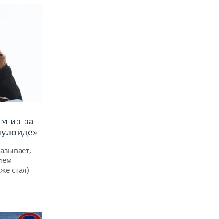
м из-за
лулоиде»
азывает,
ием
же стал)