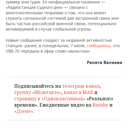
ВОДНЫЕ ВИДЫ СПОРТА
ОБРАЗОВАНИЕ
зуммер или гудок. Ее неофициальное название —
«Радиостанция Судного дня» — связано с
многочисленными теориями о том, что она может
ХОККЕЙ С МЯЧОМ
ПРОИСШЕСТВИЯ
служить сигнальной системой для экстренной связи или
быть частью российской военной связи, потенциально
активируемой в случае глобальной угрозы.
Новые сообщения следуют за недавней активностью
станции: ранее, в понедельник, 7 июля,
сообщалось
, что
УВБ-76 передала в эфир слово «мальтоза».
Рената Валеева
Подписывайтесь на
телеграм-канал
,
группу «ВКонтакте»
,
канал в MAX
и
страницу в «Одноклассниках»
«Реального
времени». Ежедневные видео на
Rutube
и
«Дзене»
.