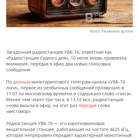
НЕФТЕХИМИЯ
РОЗНИЧНАЯ ТОРГОВЛЯ
НОВОСТИ ТЕХНОЛОГИЙ
МЕРОПРИЯТИЯ
НЕФТЬ
ТРАНСПОРТ
IT
НОВОСТИ МЕРОПРИЯТИЙ
СПОРТ
ОПК
Фото: Реальное время
УСЛУГИ
МЕДИА
ВЫЕЗДНАЯ РЕДАКЦИЯ
НОВОСТИ СПОРТА
ОБЩЕСТВО
ЭНЕРГЕТИКА
Загадочная радиостанция УВБ-76, известная как
ТЕЛЕКОММУНИКАЦИИ
БИЗНЕС-БРАНЧИ
ФУТБОЛ
НОВОСТИ ОБЩЕСТВА
ФОТОГАЛЕРЕЯ
«Радиостанция Судного дня», 10 июля вновь привлекла
внимание, передав в эфир два новых голосовых
ONLINE-КОНФЕРЕНЦИИ
ХОККЕЙ
ВЛАСТЬ
СЮЖЕТЫ
сообщения.
По
данным
мониторингового телеграм-канала «УВБ-76
ОТКРЫТАЯ ЛЕКЦИЯ
БАСКЕТБОЛ
ИНФРАСТРУКТУРА
СПРАВОЧНИК
логи», первое из необычных сообщений прозвучало в
11.07 по московскому времени и содержало слово «такса».
ВОЛЕЙБОЛ
ИСТОРИЯ
СПИСОК ПЕРСОН
ПОЛНАЯ ВЕРСИЯ
Менее чем через три часа, в 13.53 мск, радиостанция
снова вышла в эфир, на этот раз
передав
слово
«вестомор».
КИБЕРСПОРТ
КУЛЬТУРА
СПИСОК КОМПАНИЙ
Радиостанция УВБ-76 — это коротковолновая
ФИГУРНОЕ КАТАНИЕ
МЕДИЦИНА
вещательная станция, работающая на частоте 4625 кГц,
которая непрерывно передает характерный монотонный