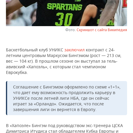
НЕФТЕХИМИЯ
РОЗНИЧНАЯ ТОРГОВЛЯ
НОВОСТИ ТЕХНОЛОГИЙ
МЕРОПРИЯТИЯ
НЕФТЬ
ТРАНСПОРТ
IT
НОВОСТИ МЕРОПРИЯТИЙ
СПОРТ
ОПК
Фото:
Скриншот с сайта Википедия
УСЛУГИ
МЕДИА
ВЫЕЗДНАЯ РЕДАКЦИЯ
НОВОСТИ СПОРТА
ОБЩЕСТВО
ЭНЕРГЕТИКА
Баскетбольный клуб УНИКС
заключил
контракт с 24-
ТЕЛЕКОММУНИКАЦИИ
БИЗНЕС-БРАНЧИ
ФУТБОЛ
НОВОСТИ ОБЩЕСТВА
ФОТОГАЛЕРЕЯ
летним центровым Маркусом Бингэмом (рост — 213 см,
вес — 104 кг). В прошлом сезоне он выступал за тель-
ONLINE-КОНФЕРЕНЦИИ
ХОККЕЙ
ВЛАСТЬ
СЮЖЕТЫ
авивский «Хапоэль», с которым стал чемпионом
Еврокубка.
ОТКРЫТАЯ ЛЕКЦИЯ
БАСКЕТБОЛ
ИНФРАСТРУКТУРА
СПРАВОЧНИК
Соглашение с Бингэмом оформлено по схеме «1+1»,
что дает ему возможность продолжить карьеру в
ВОЛЕЙБОЛ
ИСТОРИЯ
СПИСОК ПЕРСОН
ПОЛНАЯ ВЕРСИЯ
УНИКСе после летней лиги НБА, где он сейчас
играет за «Орландо». Ожидается, что после
КИБЕРСПОРТ
КУЛЬТУРА
СПИСОК КОМПАНИЙ
завершения лиги он вернется в Европу.
ФИГУРНОЕ КАТАНИЕ
МЕДИЦИНА
В «Хапоэле» Бингэм под руководством экс-тренера ЦСКА
Димитриса Итудиса стал обладателем Кубка Европы и