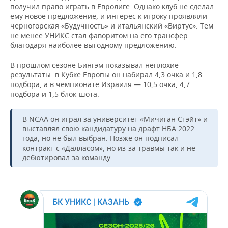
ВОДНЫЕ ВИДЫ СПОРТА
ОБРАЗОВАНИЕ
получил право играть в Евролиге. Однако клуб не сделал
ему новое предложение, и интерес к игроку проявляли
ХОККЕЙ С МЯЧОМ
ПРОИСШЕСТВИЯ
черногорская «Будучность» и итальянский «Виртус». Тем
не менее УНИКС стал фаворитом на его трансфер
благодаря наиболее выгодному предложению.
В прошлом сезоне Бингэм показывал неплохие
результаты: в Кубке Европы он набирал 4,3 очка и 1,8
подбора, а в чемпионате Израиля — 10,5 очка, 4,7
подбора и 1,5 блок-шота.
В NCAA он играл за университет «Мичиган Стэйт» и
выставлял свою кандидатуру на драфт НБА 2022
года, но не был выбран. Позже он подписал
контракт с «Далласом», но из-за травмы так и не
дебютировал за команду.