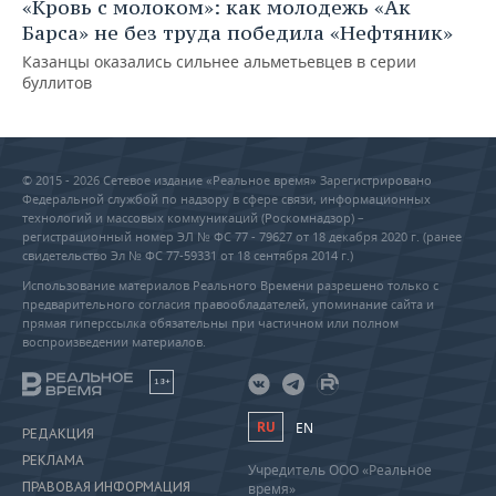
«Кровь с молоком»: как молодежь «Ак
Барса» не без труда победила «Нефтяник»
Казанцы оказались сильнее альметьевцев в серии
буллитов
© 2015 - 2026 Сетевое издание «Реальное время» Зарегистрировано
Федеральной службой по надзору в сфере связи, информационных
технологий и массовых коммуникаций (Роскомнадзор) –
регистрационный номер ЭЛ № ФС 77 - 79627 от 18 декабря 2020 г. (ранее
свидетельство Эл № ФС 77-59331 от 18 сентября 2014 г.)
Использование материалов Реального Времени разрешено только с
предварительного согласия правообладателей, упоминание сайта и
прямая гиперссылка обязательны при частичном или полном
воспроизведении материалов.
18+
RU
EN
РЕДАКЦИЯ
РЕКЛАМА
Учредитель ООО «Реальное
ПРАВОВАЯ ИНФОРМАЦИЯ
время»