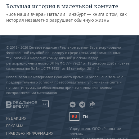
Большая история в маленькой комнате
«Все наши вчера» Наталии Гинзбург — книга о том, как
история незаметно разрушает обычную жизнь
© 2015 - 2026 Сетевое издание «Реальное время» Зарегистрировано
Федеральной службой по надзору в сфере связи, информационных
технологий и массовых коммуникаций (Роскомнадзор) –
регистрационный номер ЭЛ № ФС 77 - 79627 от 18 декабря 2020 г. (ранее
свидетельство Эл № ФС 77-59331 от 18 сентября 2014 г.)
Использование материалов Реального Времени разрешено только с
предварительного согласия правообладателей, упоминание сайта и
прямая гиперссылка обязательны при частичном или полном
воспроизведении материалов.
18+
RU
EN
РЕДАКЦИЯ
РЕКЛАМА
Учредитель ООО «Реальное
ПРАВОВАЯ ИНФОРМАЦИЯ
время»