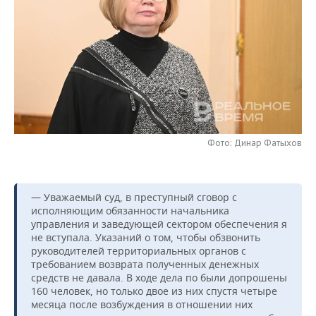
НЕФТЕХИМИЯ
РОЗНИЧНАЯ ТОРГОВЛЯ
НОВОСТИ ТЕХНОЛОГИЙ
МЕРОПРИЯТИЯ
НЕФТЬ
ТРАНСПОРТ
IT
НОВОСТИ МЕРОПРИЯТИЙ
СПОРТ
ОПК
УСЛУГИ
МЕДИА
ВЫЕЗДНАЯ РЕДАКЦИЯ
НОВОСТИ СПОРТА
ОБЩЕСТВО
ЭНЕРГЕТИКА
ТЕЛЕКОММУНИКАЦИИ
БИЗНЕС-БРАНЧИ
ФУТБОЛ
НОВОСТИ ОБЩЕСТВА
ФОТОГАЛЕРЕЯ
Фото: Динар Фатыхов
ONLINE-КОНФЕРЕНЦИИ
ХОККЕЙ
ВЛАСТЬ
СЮЖЕТЫ
ОТКРЫТАЯ ЛЕКЦИЯ
БАСКЕТБОЛ
ИНФРАСТРУКТУРА
СПРАВОЧНИК
— Уважаемый суд, в преступный сговор с
исполняющим обязанности начальника
ВОЛЕЙБОЛ
ИСТОРИЯ
СПИСОК ПЕРСОН
ПОЛНАЯ ВЕРСИЯ
управления и заведующей сектором обеспечения я
не вступала. Указаний о том, чтобы обзвонить
руководителей территориальных органов с
КИБЕРСПОРТ
КУЛЬТУРА
СПИСОК КОМПАНИЙ
требованием возврата полученных денежных
средств не давала. В ходе дела по были допрошены
ФИГУРНОЕ КАТАНИЕ
МЕДИЦИНА
160 человек, но только двое из них спустя четыре
месяца после возбуждения в отношении них