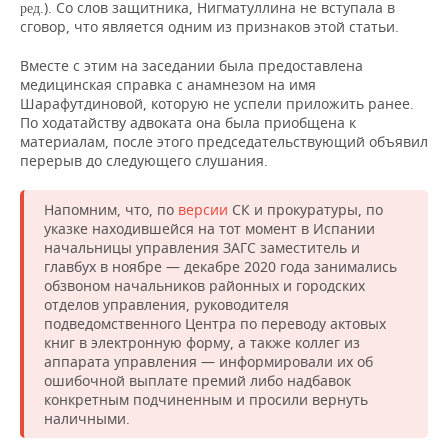
.). Со слов защитника, Нигматуллина не вступала в
ред
сговор, что является одним из признаков этой статьи.
Вместе с этим на заседании была предоставлена
медицинская справка с анамнезом на имя
Шарафутдиновой, которую не успели приложить ранее.
По ходатайству адвоката она была приобщена к
материалам, после этого председательствующий объявил
перерыв до следующего слушания.
Напомним, что, по
версии
СК и прокуратуры, по
указке находившейся на тот момент в Испании
начальницы управления ЗАГС заместитель и
главбух в ноябре — декабре 2020 года занимались
обзвоном начальников районных и городских
отделов управления, руководителя
подведомственного Центра по переводу актовых
книг в электронную форму, а также коллег из
аппарата управления — информировали их об
ошибочной выплате премий либо надбавок
конкретным подчиненным и просили вернуть
наличными.