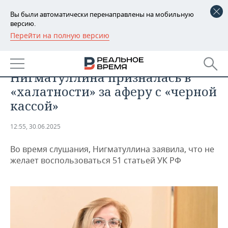
Вы были автоматически перенаправлены на мобильную
версию.
Перейти на полную версию
РЕГИОНЫ
ПРОИСШЕСТВИЯ
Экс-глава ЗАГСа РТ
БАШКОРТОСТАН
НОВОСТИ
Нигматуллина призналась в
ТАТАРСТАН
АНАЛИТИКА
«халатности» за аферу с «черной
кассой»
УДМУРТИЯ
НОВОСТИ АНАЛИТИКИ
ЭКОНОМИКА
12:55, 30.06.2025
ДЕКЛАРАЦИИ О ДОХОДАХ
НОВОСТИ ЭКОНОМИКИ
ПРОМЫШЛЕННОСТЬ
Во время слушания, Нигматуллина заявила, что не
КОРОЛИ ГОСЗАКАЗА ПФО
ФИНАНСЫ
НОВОСТИ
НЕДВИЖИМОСТЬ
желает воспользоваться 51 статьей УК РФ
ПРОМЫШЛЕННОСТИ
ВУЗЫ ТАТАРСТАНА
БАНКИ
НОВОСТИ НЕДВИЖИМОСТИ
АВТО
АГРОПРОМ
КОМУ ПРИНАДЛЕЖАТ
БЮДЖЕТ
НОВОСТИ АВТО
БИЗНЕС
ТОРГОВЫЕ ЦЕНТРЫ
МАШИНОСТРОЕНИЕ
ТАТАРСТАНА
ИНВЕСТИЦИИ
НОВОСТИ БИЗНЕСА
ТЕХНОЛОГИИ