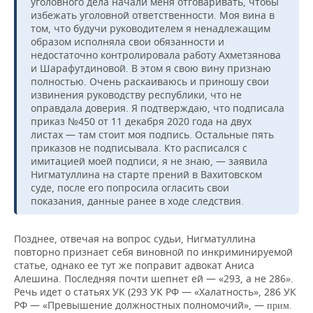
ВОДНЫЕ ВИДЫ СПОРТА
ОБРАЗОВАНИЕ
уголовного дела начали меня отговаривать, чтобы
избежать уголовной ответственности. Моя вина в
том, что будучи руководителем я ненадлежащим
ХОККЕЙ С МЯЧОМ
ПРОИСШЕСТВИЯ
образом исполняла свои обязанности и
недостаточно контролировала работу Ахметзянова
и Шарафутдиновой. В этом я свою вину признаю
полностью. Очень раскаиваюсь и приношу свои
извинения руководству республики, что не
оправдала доверия. Я подтверждаю, что подписала
приказ №450 от 11 декабря 2020 года на двух
листах — там стоит моя подпись. Остальные пять
приказов не подписывала. Кто расписался с
имитацией моей подписи, я не знаю, — заявила
Нигматуллина на старте прений в Вахитовском
суде, после его попросила огласить свои
показания, данные ранее в ходе следствия.
Позднее, отвечая на вопрос судьи, Нигматуллина
повторно признает себя виновной по инкриминируемой
статье, однако ее тут же поправит адвокат Аниса
Алешина. Последняя почти шепнет ей — «293, а не 286».
Речь идет о статьях УК (293 УК РФ — «Халатность», 286 УК
РФ — «Превышение должностных полномочий», —
прим.