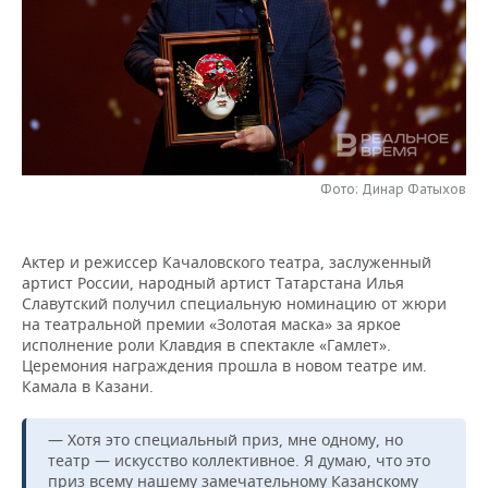
НЕФТЕХИМИЯ
РОЗНИЧНАЯ ТОРГОВЛЯ
НОВОСТИ ТЕХНОЛОГИЙ
МЕРОПРИЯТИЯ
НЕФТЬ
ТРАНСПОРТ
IT
НОВОСТИ МЕРОПРИЯТИЙ
СПОРТ
ОПК
УСЛУГИ
МЕДИА
ВЫЕЗДНАЯ РЕДАКЦИЯ
НОВОСТИ СПОРТА
ОБЩЕСТВО
ЭНЕРГЕТИКА
ТЕЛЕКОММУНИКАЦИИ
БИЗНЕС-БРАНЧИ
ФУТБОЛ
НОВОСТИ ОБЩЕСТВА
ФОТОГАЛЕРЕЯ
Фото: Динар Фатыхов
ONLINE-КОНФЕРЕНЦИИ
ХОККЕЙ
ВЛАСТЬ
СЮЖЕТЫ
Актер и режиссер Качаловского театра, заслуженный
артист России, народный артист Татарстана Илья
ОТКРЫТАЯ ЛЕКЦИЯ
БАСКЕТБОЛ
ИНФРАСТРУКТУРА
СПРАВОЧНИК
Славутский получил специальную номинацию от жюри
на театральной премии «Золотая маска» за яркое
ВОЛЕЙБОЛ
ИСТОРИЯ
СПИСОК ПЕРСОН
ПОЛНАЯ ВЕРСИЯ
исполнение роли Клавдия в спектакле «Гамлет».
Церемония награждения прошла в новом театре им.
Камала в Казани.
КИБЕРСПОРТ
КУЛЬТУРА
СПИСОК КОМПАНИЙ
— Хотя это специальный приз, мне одному, но
ФИГУРНОЕ КАТАНИЕ
МЕДИЦИНА
театр — искусство коллективное. Я думаю, что это
приз всему нашему замечательному Казанскому