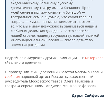
ВОДНЫЕ ВИДЫ СПОРТА
ОБРАЗОВАНИЕ
академическому большому русскому
драматическому театру имени Качалова. Приз
ХОККЕЙ С МЯЧОМ
ПРОИСШЕСТВИЯ
моей семье в прямом смысле, и большой —
театральной семье. Я думаю, что самая главная
награда — думаю, вы меня поддержите в этом —
то, что мы имеем возможность заниматься нашим
любимым делом каждый день. За это спасибо
нашей стране, нашему государству, нашей великой
многонациональной России! — сказал артист во
время награждения.
Подробнее о лауреатах других номинаций — в
материале
«Реального времени».
О проведении 31-й церемонии «Золотой маски» в Казани
сообщил
народный артист России, художественный
руководитель Московского театра Олега Табакова и
театра «Современник» Владимир Машков 28 февраля.
Дарья Сайфиева