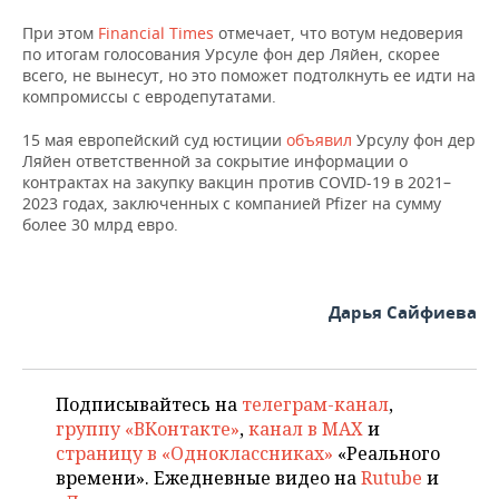
ВОДНЫЕ ВИДЫ СПОРТА
ОБРАЗОВАНИЕ
При этом
Financial Times
отмечает, что вотум недоверия
по итогам голосования Урсуле фон дер Ляйен, скорее
ХОККЕЙ С МЯЧОМ
ПРОИСШЕСТВИЯ
всего, не вынесут, но это поможет подтолкнуть ее идти на
компромиссы с евродепутатами.
15 мая европейский суд юстиции
объявил
Урсулу фон дер
Ляйен ответственной за сокрытие информации о
контрактах на закупку вакцин против COVID-19 в 2021–
2023 годах, заключенных с компанией Pfizer на сумму
более 30 млрд евро.
Дарья Сайфиева
Подписывайтесь на
телеграм-канал
,
группу «ВКонтакте»
,
канал в MAX
и
страницу в «Одноклассниках»
«Реального
времени». Ежедневные видео на
Rutube
и