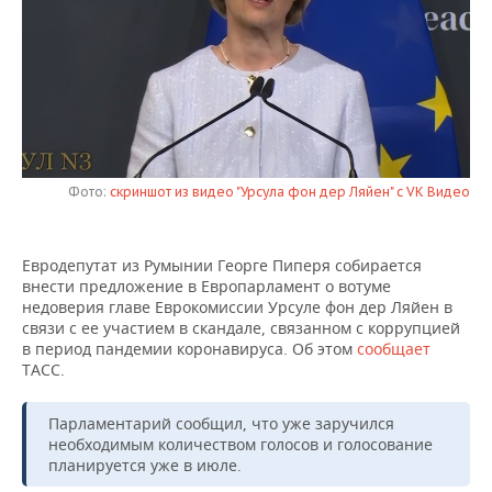
НЕФТЕХИМИЯ
РОЗНИЧНАЯ ТОРГОВЛЯ
НОВОСТИ ТЕХНОЛОГИЙ
МЕРОПРИЯТИЯ
НЕФТЬ
ТРАНСПОРТ
IT
НОВОСТИ МЕРОПРИЯТИЙ
СПОРТ
ОПК
УСЛУГИ
МЕДИА
ВЫЕЗДНАЯ РЕДАКЦИЯ
НОВОСТИ СПОРТА
ОБЩЕСТВО
ЭНЕРГЕТИКА
ТЕЛЕКОММУНИКАЦИИ
БИЗНЕС-БРАНЧИ
ФУТБОЛ
НОВОСТИ ОБЩЕСТВА
ФОТОГАЛЕРЕЯ
Фото:
скриншот из видео "Урсула фон дер Ляйен" с VK Видео
ONLINE-КОНФЕРЕНЦИИ
ХОККЕЙ
ВЛАСТЬ
СЮЖЕТЫ
Евродепутат из Румынии Георге Пиперя собирается
внести предложение в Европарламент о вотуме
ОТКРЫТАЯ ЛЕКЦИЯ
БАСКЕТБОЛ
ИНФРАСТРУКТУРА
СПРАВОЧНИК
недоверия главе Еврокомиссии Урсуле фон дер Ляйен в
связи с ее участием в скандале, связанном с коррупцией
ВОЛЕЙБОЛ
ИСТОРИЯ
СПИСОК ПЕРСОН
ПОЛНАЯ ВЕРСИЯ
в период пандемии коронавируса. Об этом
сообщает
ТАСС.
КИБЕРСПОРТ
КУЛЬТУРА
СПИСОК КОМПАНИЙ
Парламентарий сообщил, что уже заручился
ФИГУРНОЕ КАТАНИЕ
МЕДИЦИНА
необходимым количеством голосов и голосование
планируется уже в июле.