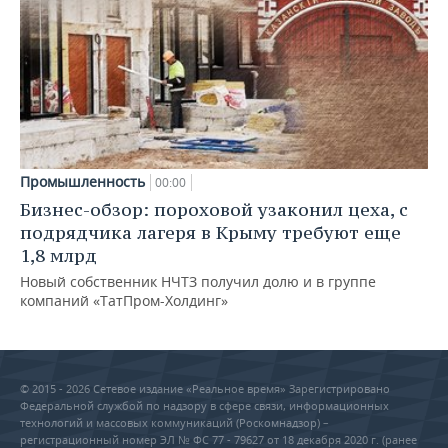
Промышленность
00:00
Бизнес-обзор: пороховой узаконил цеха, с
подрядчика лагеря в Крыму требуют еще
1,8 млрд
Новый собственник НЧТЗ получил долю и в группе
компаний «ТатПром-Холдинг»
© 2015 - 2026 Сетевое издание «Реальное время» Зарегистрировано
Федеральной службой по надзору в сфере связи, информационных
технологий и массовых коммуникаций (Роскомнадзор) –
регистрационный номер ЭЛ № ФС 77 - 79627 от 18 декабря 2020 г. (ранее