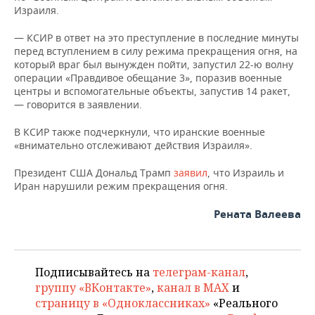
ВОДНЫЕ ВИДЫ СПОРТА
ОБРАЗОВАНИЕ
Израиля.
ХОККЕЙ С МЯЧОМ
ПРОИСШЕСТВИЯ
— КСИР в ответ на это преступление в последние минуты
перед вступлением в силу режима прекращения огня, на
который враг был вынужден пойти, запустил 22-ю волну
операции «Правдивое обещание 3», поразив военные
центры и вспомогательные объекты, запустив 14 ракет,
— говорится в заявлении.
В КСИР также подчеркнули, что иранские военные
«внимательно отслеживают действия Израиля».
Президент США Дональд Трамп
заявил
, что Израиль и
Иран нарушили режим прекращения огня.
Рената Валеева
Подписывайтесь на
телеграм-канал
,
группу «ВКонтакте»
,
канал в MAX
и
страницу в «Одноклассниках»
«Реального