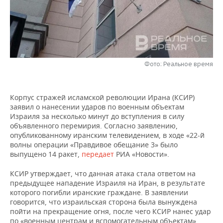
НЕФТЕХИМИЯ
РОЗНИЧНАЯ ТОРГОВЛЯ
НОВОСТИ ТЕХНОЛОГИЙ
МЕРОПРИЯТИЯ
НЕФТЬ
ТРАНСПОРТ
IT
НОВОСТИ МЕРОПРИЯТИЙ
СПОРТ
ОПК
УСЛУГИ
МЕДИА
ВЫЕЗДНАЯ РЕДАКЦИЯ
НОВОСТИ СПОРТА
ОБЩЕСТВО
Фото: Реальное время
ЭНЕРГЕТИКА
ТЕЛЕКОММУНИКАЦИИ
БИЗНЕС-БРАНЧИ
ФУТБОЛ
НОВОСТИ ОБЩЕСТВА
ФОТОГАЛЕРЕЯ
Корпус стражей исламской революции Ирана (КСИР)
заявил о нанесении ударов по военным объектам
ONLINE-КОНФЕРЕНЦИИ
ХОККЕЙ
ВЛАСТЬ
СЮЖЕТЫ
Израиля за несколько минут до вступления в силу
объявленного перемирия. Согласно заявлению,
ОТКРЫТАЯ ЛЕКЦИЯ
БАСКЕТБОЛ
ИНФРАСТРУКТУРА
СПРАВОЧНИК
опубликованному иранским телевидением, в ходе «22-й
волны операции «Правдивое обещание 3» было
выпущено 14 ракет,
передает
РИА «Новости».
ВОЛЕЙБОЛ
ИСТОРИЯ
СПИСОК ПЕРСОН
ПОЛНАЯ ВЕРСИЯ
КСИР утверждает, что данная атака стала ответом на
КИБЕРСПОРТ
КУЛЬТУРА
СПИСОК КОМПАНИЙ
предыдущее нападение Израиля на Иран, в результате
которого погибли иранские граждане. В заявлении
ФИГУРНОЕ КАТАНИЕ
МЕДИЦИНА
говорится, что израильская сторона была вынуждена
пойти на прекращение огня, после чего КСИР нанес удар
по «военным центрам и вспомогательным объектам»