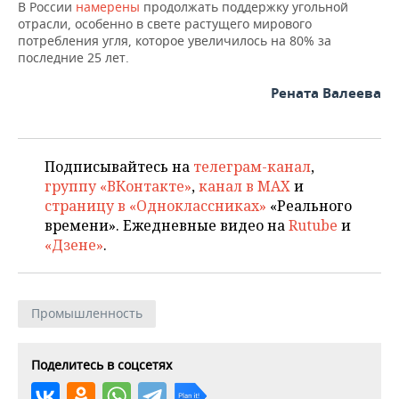
ВОДНЫЕ ВИДЫ СПОРТА
ОБРАЗОВАНИЕ
В России
намерены
продолжать поддержку угольной
отрасли, особенно в свете растущего мирового
потребления угля, которое увеличилось на 80% за
ХОККЕЙ С МЯЧОМ
ПРОИСШЕСТВИЯ
последние 25 лет.
Рената Валеева
Подписывайтесь на
телеграм-канал
,
группу «ВКонтакте»
,
канал в MAX
и
страницу в «Одноклассниках»
«Реального
времени». Ежедневные видео на
Rutube
и
«Дзене»
.
Промышленность
Поделитесь в соцсетях