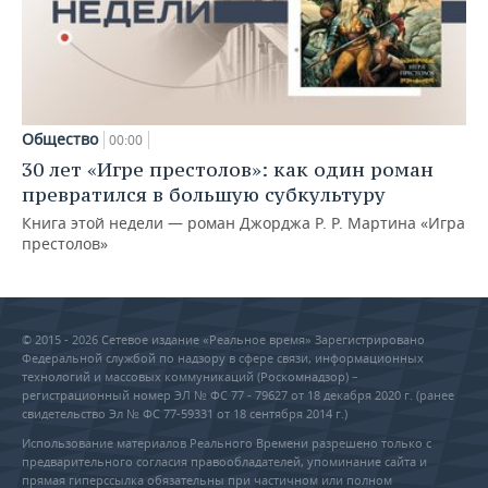
Общество
00:00
30 лет «Игре престолов»: как один роман
превратился в большую субкультуру
Книга этой недели — роман Джорджа Р. Р. Мартина «Игра
престолов»
© 2015 - 2026 Сетевое издание «Реальное время» Зарегистрировано
Федеральной службой по надзору в сфере связи, информационных
технологий и массовых коммуникаций (Роскомнадзор) –
регистрационный номер ЭЛ № ФС 77 - 79627 от 18 декабря 2020 г. (ранее
свидетельство Эл № ФС 77-59331 от 18 сентября 2014 г.)
Использование материалов Реального Времени разрешено только с
предварительного согласия правообладателей, упоминание сайта и
прямая гиперссылка обязательны при частичном или полном