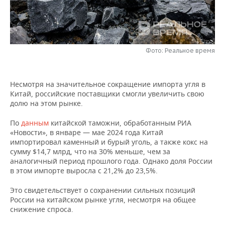
НЕФТЕХИМИЯ
РОЗНИЧНАЯ ТОРГОВЛЯ
НОВОСТИ ТЕХНОЛОГИЙ
МЕРОПРИЯТИЯ
НЕФТЬ
ТРАНСПОРТ
IT
НОВОСТИ МЕРОПРИЯТИЙ
СПОРТ
ОПК
Фото: Реальное время
УСЛУГИ
МЕДИА
ВЫЕЗДНАЯ РЕДАКЦИЯ
НОВОСТИ СПОРТА
ОБЩЕСТВО
ЭНЕРГЕТИКА
Несмотря на значительное сокращение импорта угля в
ТЕЛЕКОММУНИКАЦИИ
БИЗНЕС-БРАНЧИ
ФУТБОЛ
НОВОСТИ ОБЩЕСТВА
ФОТОГАЛЕРЕЯ
Китай, российские поставщики смогли увеличить свою
долю на этом рынке.
ONLINE-КОНФЕРЕНЦИИ
ХОККЕЙ
ВЛАСТЬ
СЮЖЕТЫ
По
данным
китайской таможни, обработанным РИА
«Новости», в январе — мае 2024 года Китай
ОТКРЫТАЯ ЛЕКЦИЯ
БАСКЕТБОЛ
ИНФРАСТРУКТУРА
СПРАВОЧНИК
импортировал каменный и бурый уголь, а также кокс на
сумму $14,7 млрд, что на 30% меньше, чем за
ВОЛЕЙБОЛ
ИСТОРИЯ
СПИСОК ПЕРСОН
ПОЛНАЯ ВЕРСИЯ
аналогичный период прошлого года. Однако доля России
в этом импорте выросла с 21,2% до 23,5%.
КИБЕРСПОРТ
КУЛЬТУРА
СПИСОК КОМПАНИЙ
Это свидетельствует о сохранении сильных позиций
России на китайском рынке угля, несмотря на общее
ФИГУРНОЕ КАТАНИЕ
МЕДИЦИНА
снижение спроса.