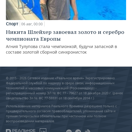
Спорт
06 авг, 00:00
Никита Шлейхер завоевал золото и серебро
чемпионата Европы
Агния Тулупова стала чемпионкой, будучи запасной в
составе золотой сборной синхронисток
© 2015 - 2026 Сетевое издание «Реальное время» Зарегистрировано
Федеральной службой по надзору в сфере связи, информационных
технологий и массовых коммуникаций (Роскомнадзор) –
регистрационный номер ЭЛ № ФС 77 - 79627 от 18 декабря 2020 г. (ранее
свидетельство Эл № ФС 77-59331 от 18 сентября 2014 г.)
Использование материалов Реального Времени разрешено только с
предварительного согласия правообладателей, упоминание сайта и
прямая гиперссылка обязательны при частичном или полном
воспроизведении материалов.
18+