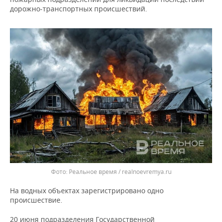
ВОДНЫЕ ВИДЫ СПОРТА
ОБРАЗОВАНИЕ
дорожно-транспортных происшествий.
ХОККЕЙ С МЯЧОМ
ПРОИСШЕСТВИЯ
Реальное время / realnoevremya.ru
На водных объектах зарегистрировано одно
происшествие.
20 июня подразделения Государственной