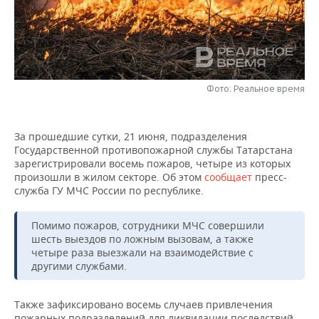
НЕФТЕХИМИЯ
РОЗНИЧНАЯ ТОРГОВЛЯ
НОВОСТИ ТЕХНОЛОГИЙ
МЕРОПРИЯТИЯ
НЕФТЬ
ТРАНСПОРТ
IT
НОВОСТИ МЕРОПРИЯТИЙ
СПОРТ
ОПК
Фото: Реальное время
УСЛУГИ
МЕДИА
ВЫЕЗДНАЯ РЕДАКЦИЯ
НОВОСТИ СПОРТА
ОБЩЕСТВО
ЭНЕРГЕТИКА
ТЕЛЕКОММУНИКАЦИИ
БИЗНЕС-БРАНЧИ
ФУТБОЛ
НОВОСТИ ОБЩЕСТВА
ФОТОГАЛЕРЕЯ
За прошедшие сутки, 21 июня, подразделения
Государственной противопожарной службы Татарстана
ONLINE-КОНФЕРЕНЦИИ
ХОККЕЙ
ВЛАСТЬ
СЮЖЕТЫ
зарегистрировали восемь пожаров, четыре из которых
произошли в жилом секторе. Об этом
сообщает
пресс-
ОТКРЫТАЯ ЛЕКЦИЯ
БАСКЕТБОЛ
ИНФРАСТРУКТУРА
СПРАВОЧНИК
служба ГУ МЧС России по республике.
ВОЛЕЙБОЛ
ИСТОРИЯ
СПИСОК ПЕРСОН
ПОЛНАЯ ВЕРСИЯ
Помимо пожаров, сотрудники МЧС совершили
шесть выездов по ложным вызовам, а также
четыре раза выезжали на взаимодействие с
КИБЕРСПОРТ
КУЛЬТУРА
СПИСОК КОМПАНИЙ
другими службами.
ФИГУРНОЕ КАТАНИЕ
МЕДИЦИНА
Также зафиксировано восемь случаев привлечения
пожарных подразделений для ликвидации последствий