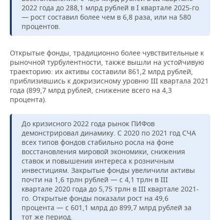
ВОДНЫЕ ВИДЫ СПОРТА
ОБРАЗОВАНИЕ
2022 года до 288,1 млрд рублей в I квартале 2025-го
— рост составил более чем в 6,8 раза, или на 580
ХОККЕЙ С МЯЧОМ
ПРОИСШЕСТВИЯ
процентов.
Открытые фонды, традиционно более чувствительные к
рыночной турбулентности, также вышли на устойчивую
траекторию: их активы составили 861,2 млрд рублей,
приблизившись к докризисному уровню III квартала 2021
года (899,7 млрд рублей, снижение всего на 4,3
процента).
До кризисного 2022 года рынок ПИФов
демонстрировал динамику. С 2020 по 2021 год СЧА
всех типов фондов стабильно росла на фоне
восстановления мировой экономики, снижения
ставок и повышения интереса к розничным
инвестициям. Закрытые фонды увеличили активы
почти на 1,6 трлн рублей — с 4,1 трлн в III
квартале 2020 года до 5,75 трлн в III квартале 2021-
го. Открытые фонды показали рост на 49,6
процента — с 601,1 млрд до 899,7 млрд рублей за
тот же период.