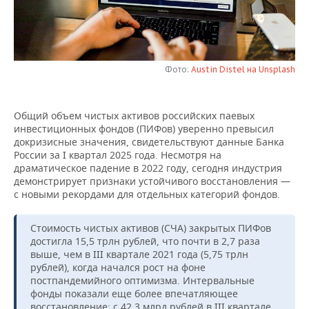
НЕФТЕХИМИЯ
РОЗНИЧНАЯ ТОРГОВЛЯ
НОВОСТИ ТЕХНОЛОГИЙ
МЕРОПРИЯТИЯ
НЕФТЬ
ТРАНСПОРТ
IT
НОВОСТИ МЕРОПРИЯТИЙ
СПОРТ
ОПК
Фото:
Austin Distel на Unsplash
УСЛУГИ
МЕДИА
ВЫЕЗДНАЯ РЕДАКЦИЯ
НОВОСТИ СПОРТА
ОБЩЕСТВО
ЭНЕРГЕТИКА
Общий объем чистых активов российских паевых
ТЕЛЕКОММУНИКАЦИИ
БИЗНЕС-БРАНЧИ
ФУТБОЛ
НОВОСТИ ОБЩЕСТВА
ФОТОГАЛЕРЕЯ
инвестиционных фондов (ПИФов) уверенно превысил
докризисные значения, свидетельствуют данные Банка
ONLINE-КОНФЕРЕНЦИИ
ХОККЕЙ
ВЛАСТЬ
СЮЖЕТЫ
России за I квартал 2025 года. Несмотря на
драматическое падение в 2022 году, сегодня индустрия
демонстрирует признаки устойчивого восстановления —
ОТКРЫТАЯ ЛЕКЦИЯ
БАСКЕТБОЛ
ИНФРАСТРУКТУРА
СПРАВОЧНИК
с новыми рекордами для отдельных категорий фондов.
ВОЛЕЙБОЛ
ИСТОРИЯ
СПИСОК ПЕРСОН
ПОЛНАЯ ВЕРСИЯ
Стоимость чистых активов (СЧА) закрытых ПИФов
достигла 15,5 трлн рублей, что почти в 2,7 раза
КИБЕРСПОРТ
КУЛЬТУРА
СПИСОК КОМПАНИЙ
выше, чем в III квартале 2021 года (5,75 трлн
рублей), когда начался рост на фоне
ФИГУРНОЕ КАТАНИЕ
МЕДИЦИНА
постпандемийного оптимизма. Интервальные
фонды показали еще более впечатляющее
восстановление: с 42,3 млрд рублей в III квартале