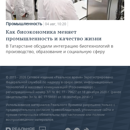
Промышленность
04 авг, 10:20
Как биоэкономика меняет
промышленность и качество жизни
В Татарстане обсудили интеграцию биотехнологий в
производство, образование и социальную сферу
© 2015 - 2026 Сетевое издание «Реальное время» Зарегистрировано
Федеральной службой по надзору в сфере связи, информационных
технологий и массовых коммуникаций (Роскомнадзор) –
регистрационный номер ЭЛ № ФС 77 - 79627 от 18 декабря 2020 г. (ранее
свидетельство Эл № ФС 77-59331 от 18 сентября 2014 г.)
Использование материалов Реального Времени разрешено только с
предварительного согласия правообладателей, упоминание сайта и
прямая гиперссылка обязательны при частичном или полном
воспроизведении материалов.
18+