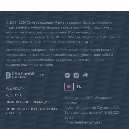
© 2015 - 2026 Сетевое издание «Реальное время» Зарегистрировано
Федеральной службой по надзору в сфере связи, информационных
технологий и массовых коммуникаций (Роскомнадзор) –
регистрационный номер ЭЛ № ФС 77 - 79627 от 18 декабря 2020 г. (ранее
свидетельство Эл № ФС 77-59331 от 18 сентября 2014 г.)
Использование материалов Реального Времени разрешено только с
предварительного согласия правообладателей, упоминание сайта и
прямая гиперссылка обязательны при частичном или полном
воспроизведении материалов.
18+
RU
EN
РЕДАКЦИЯ
РЕКЛАМА
Учредитель ООО «Реальное
ПРАВОВАЯ ИНФОРМАЦИЯ
время»
Главный редактор Саушина А.А.
ПОЛИТИКА О ПЕРСОНАЛЬНЫХ
Телефон редакции: +7 (843) 222-
ДАННЫХ
90-80
info@realnoevremya.ru