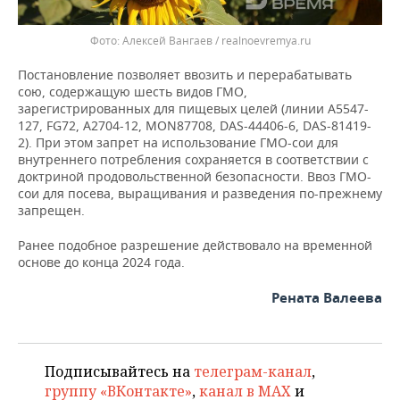
Алексей Вангаев / realnoevremya.ru
Постановление позволяет ввозить и перерабатывать
сою, содержащую шесть видов ГМО,
зарегистрированных для пищевых целей (линии А5547-
127, FG72, А2704-12, MON87708, DAS-44406-6, DAS-81419-
2). При этом запрет на использование ГМО-сои для
внутреннего потребления сохраняется в соответствии с
доктриной продовольственной безопасности. Ввоз ГМО-
сои для посева, выращивания и разведения по-прежнему
запрещен.
Ранее подобное разрешение действовало на временной
основе до конца 2024 года.
Рената Валеева
Подписывайтесь на
телеграм-канал
,
группу «ВКонтакте»
,
канал в MAX
и