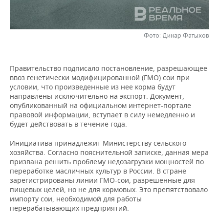
НЕФТЕХИМИЯ
РОЗНИЧНАЯ ТОРГОВЛЯ
НОВОСТИ ТЕХНОЛОГИЙ
МЕРОПРИЯТИЯ
НЕФТЬ
Фото: Динар Фатыхов
ТРАНСПОРТ
IT
НОВОСТИ МЕРОПРИЯТИЙ
СПОРТ
ОПК
УСЛУГИ
МЕДИА
ВЫЕЗДНАЯ РЕДАКЦИЯ
НОВОСТИ СПОРТА
ОБЩЕСТВО
Правительство подписало постановление, разрешающее
ЭНЕРГЕТИКА
ввоз генетически модифицированной (ГМО) сои при
ТЕЛЕКОММУНИКАЦИИ
БИЗНЕС-БРАНЧИ
ФУТБОЛ
НОВОСТИ ОБЩЕСТВА
ФОТОГАЛЕРЕЯ
условии, что произведенные из нее корма будут
направлены исключительно на экспорт. Документ,
опубликованный на официальном интернет-портале
ONLINE-КОНФЕРЕНЦИИ
ХОККЕЙ
ВЛАСТЬ
СЮЖЕТЫ
правовой информации, вступает в силу немедленно и
будет действовать в течение года.
ОТКРЫТАЯ ЛЕКЦИЯ
БАСКЕТБОЛ
ИНФРАСТРУКТУРА
СПРАВОЧНИК
Инициатива принадлежит Министерству сельского
хозяйства. Согласно пояснительной записке, данная мера
ВОЛЕЙБОЛ
ИСТОРИЯ
СПИСОК ПЕРСОН
ПОЛНАЯ ВЕРСИЯ
призвана решить проблему недозагрузки мощностей по
переработке масличных культур в России. В стране
КИБЕРСПОРТ
КУЛЬТУРА
СПИСОК КОМПАНИЙ
зарегистрированы линии ГМО-сои, разрешенные для
пищевых целей, но не для кормовых. Это препятствовало
ФИГУРНОЕ КАТАНИЕ
МЕДИЦИНА
импорту сои, необходимой для работы
перерабатывающих предприятий.