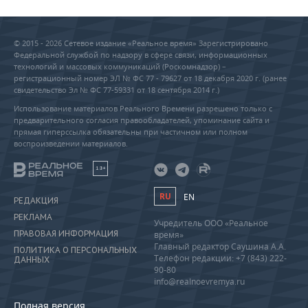
© 2015 - 2026 Сетевое издание «Реальное время» Зарегистрировано
Федеральной службой по надзору в сфере связи, информационных
технологий и массовых коммуникаций (Роскомнадзор) –
регистрационный номер ЭЛ № ФС 77 - 79627 от 18 декабря 2020 г. (ранее
свидетельство Эл № ФС 77-59331 от 18 сентября 2014 г.)
Использование материалов Реального Времени разрешено только с
предварительного согласия правообладателей, упоминание сайта и
прямая гиперссылка обязательны при частичном или полном
воспроизведении материалов.
18+
RU
EN
РЕДАКЦИЯ
РЕКЛАМА
Учредитель ООО «Реальное
ПРАВОВАЯ ИНФОРМАЦИЯ
время»
Главный редактор Саушина А.А.
ПОЛИТИКА О ПЕРСОНАЛЬНЫХ
Телефон редакции: +7 (843) 222-
ДАННЫХ
90-80
info@realnoevremya.ru
Полная версия