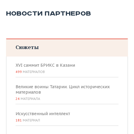
ВОДНЫЕ ВИДЫ СПОРТА
ОБРАЗОВАНИЕ
НОВОСТИ ПАРТНЕРОВ
ХОККЕЙ С МЯЧОМ
ПРОИСШЕСТВИЯ
Сюжеты
XVI саммит БРИКС в Казани
499
МАТЕРИАЛОВ
Великие воины Татарии. Цикл исторических
материалов
24
МАТЕРИАЛА
Искусственный интеллект
181
МАТЕРИАЛ