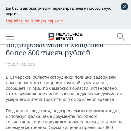
Вы были автоматически перенаправлены на мобильную
версию.
Перейти на полную версию
РЕГИОНЫ
ПРОИСШЕСТВИЯ
В Самарской области задержан
БАШКОРТОСТАН
НОВОСТИ
подозреваемый в хищении
ТАТАРСТАН
АНАЛИТИКА
более 800 тысяч рублей
УДМУРТИЯ
НОВОСТИ АНАЛИТИКИ
ЭКОНОМИКА
17:42, 14.06.2025
ДЕКЛАРАЦИИ О ДОХОДАХ
НОВОСТИ ЭКОНОМИКИ
ПРОМЫШЛЕННОСТЬ
В Самарской области сотрудники полиции задержали
подозреваемого в хищении крупной суммы денег,
КОРОЛИ ГОСЗАКАЗА ПФО
ФИНАНСЫ
НОВОСТИ
НЕДВИЖИМОСТЬ
сообщает ГУ МВД по Самарской области. Установлено,
ПРОМЫШЛЕННОСТИ
что злоумышленник использовал поддельные документы
умершего жителя Тольятти для оформления кредита.
ВУЗЫ ТАТАРСТАНА
БАНКИ
НОВОСТИ НЕДВИЖИМОСТИ
АВТО
АГРОПРОМ
По данным следствия, подозреваемый оформил кредит,
КОМУ ПРИНАДЛЕЖАТ
БЮДЖЕТ
НОВОСТИ АВТО
БИЗНЕС
используя фальшивые документы покойного
ТОРГОВЫЕ ЦЕНТРЫ
МАШИНОСТРОЕНИЕ
тольяттинца, и распорядился полученными деньгами по
ТАТАРСТАНА
своему усмотрению. Сумма хищения превысила 800
ИНВЕСТИЦИИ
НОВОСТИ БИЗНЕСА
ТЕХНОЛОГИИ