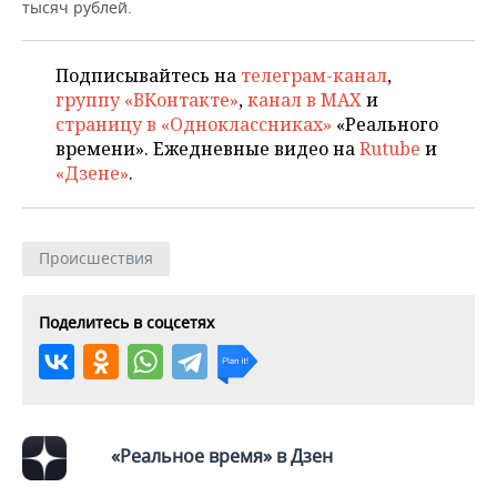
НЕФТЕХИМИЯ
тысяч рублей.
РОЗНИЧНАЯ ТОРГОВЛЯ
НОВОСТИ ТЕХНОЛОГИЙ
МЕРОПРИЯТИЯ
НЕФТЬ
Подписывайтесь на
телеграм-канал
,
ТРАНСПОРТ
IT
НОВОСТИ МЕРОПРИЯТИЙ
СПОРТ
группу «ВКонтакте»
,
канал в MAX
и
ОПК
страницу в «Одноклассниках»
«Реального
УСЛУГИ
МЕДИА
ВЫЕЗДНАЯ РЕДАКЦИЯ
НОВОСТИ СПОРТА
ОБЩЕСТВО
времени». Ежедневные видео на
Rutube
и
ЭНЕРГЕТИКА
«Дзене»
.
ТЕЛЕКОММУНИКАЦИИ
БИЗНЕС-БРАНЧИ
ФУТБОЛ
НОВОСТИ ОБЩЕСТВА
ФОТОГАЛЕРЕЯ
ONLINE-КОНФЕРЕНЦИИ
ХОККЕЙ
ВЛАСТЬ
СЮЖЕТЫ
Происшествия
ОТКРЫТАЯ ЛЕКЦИЯ
БАСКЕТБОЛ
ИНФРАСТРУКТУРА
СПРАВОЧНИК
Поделитесь в соцсетях
ВОЛЕЙБОЛ
ИСТОРИЯ
СПИСОК ПЕРСОН
ПОЛНАЯ ВЕРСИЯ
КИБЕРСПОРТ
КУЛЬТУРА
СПИСОК КОМПАНИЙ
ФИГУРНОЕ КАТАНИЕ
МЕДИЦИНА
«Реальное время» в Дзен