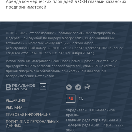
Аренда коммерческих площадей в ОКН глазами казанских
предпринимателей
© 2015 - 2026 Сетевое издание «Реальное время» Зарегистрировано
Федеральной службой по надзору в сфере связи, информационных
технологий и массовых коммуникаций (Роскомнадзор) –
регистрационный номер ЭЛ № ФС 77 - 79627 от 18 декабря 2020 г. (ранее
свидетельство Эл № ФС 77-59331 от 18 сентября 2014 г.)
Использование материалов Реального Времени разрешено только с
предварительного согласия правообладателей, упоминание сайта и
прямая гиперссылка обязательны при частичном или полном
воспроизведении материалов.
18+
RU
EN
РЕДАКЦИЯ
РЕКЛАМА
Учредитель ООО «Реальное
ПРАВОВАЯ ИНФОРМАЦИЯ
время»
Главный редактор Саушина А.А.
ПОЛИТИКА О ПЕРСОНАЛЬНЫХ
Телефон редакции: +7 (843) 222-
ДАННЫХ
90-80