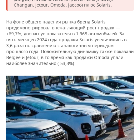
ВОДНЫЕ ВИДЫ СПОРТА
ОБРАЗОВАНИЕ
Changan, Jetour, Omoda, Jaecoo) плюс Solaris.
ХОККЕЙ С МЯЧОМ
ПРОИСШЕСТВИЯ
На фоне общего падения рынка бренд Solaris
продемонстрировал впечатляющий рост продаж —
+69,7%, достигнув показателя в 1 968 автомобилей. За
пять месяцев 2024 года продажи Solaris увеличились в
3,6 раза по сравнению с аналогичным периодом
прошлого года. Положительную динамику также показали
Belgee и Jetour, в то время как продажи Omoda упали
наиболее значительно (-53,3%).