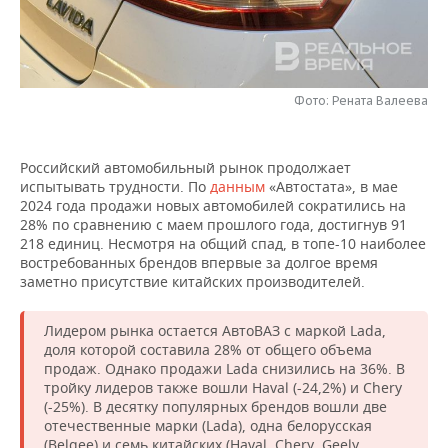
НЕФТЕХИМИЯ
РОЗНИЧНАЯ ТОРГОВЛЯ
НОВОСТИ ТЕХНОЛОГИЙ
МЕРОПРИЯТИЯ
НЕФТЬ
ТРАНСПОРТ
IT
НОВОСТИ МЕРОПРИЯТИЙ
СПОРТ
ОПК
Фото: Рената Валеева
УСЛУГИ
МЕДИА
ВЫЕЗДНАЯ РЕДАКЦИЯ
НОВОСТИ СПОРТА
ОБЩЕСТВО
ЭНЕРГЕТИКА
Российский автомобильный рынок продолжает
ТЕЛЕКОММУНИКАЦИИ
БИЗНЕС-БРАНЧИ
ФУТБОЛ
НОВОСТИ ОБЩЕСТВА
ФОТОГАЛЕРЕЯ
испытывать трудности. По
данным
«Автостата», в мае
2024 года продажи новых автомобилей сократились на
ONLINE-КОНФЕРЕНЦИИ
ХОККЕЙ
ВЛАСТЬ
СЮЖЕТЫ
28% по сравнению с маем прошлого года, достигнув 91
218 единиц. Несмотря на общий спад, в топе-10 наиболее
востребованных брендов впервые за долгое время
ОТКРЫТАЯ ЛЕКЦИЯ
БАСКЕТБОЛ
ИНФРАСТРУКТУРА
СПРАВОЧНИК
заметно присутствие китайских производителей.
ВОЛЕЙБОЛ
ИСТОРИЯ
СПИСОК ПЕРСОН
ПОЛНАЯ ВЕРСИЯ
Лидером рынка остается АвтоВАЗ с маркой Lada,
доля которой составила 28% от общего объема
КИБЕРСПОРТ
КУЛЬТУРА
СПИСОК КОМПАНИЙ
продаж. Однако продажи Lada снизились на 36%. В
тройку лидеров также вошли Haval (-24,2%) и Chery
ФИГУРНОЕ КАТАНИЕ
МЕДИЦИНА
(-25%). В десятку популярных брендов вошли две
отечественные марки (Lada), одна белорусская
(Belgee) и семь китайских (Haval, Chery, Geely,