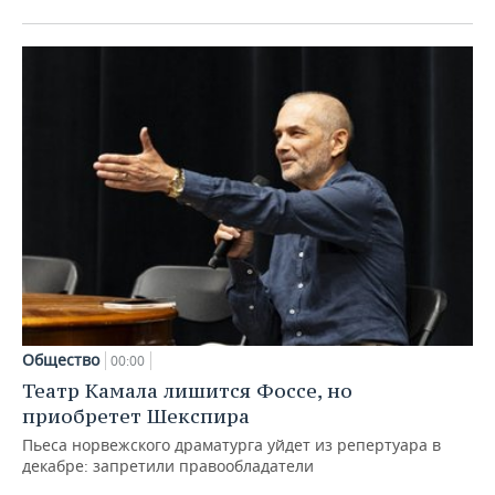
Общество
00:00
Театр Камала лишится Фоссе, но
приобретет Шекспира
Пьеса норвежского драматурга уйдет из репертуара в
декабре: запретили правообладатели