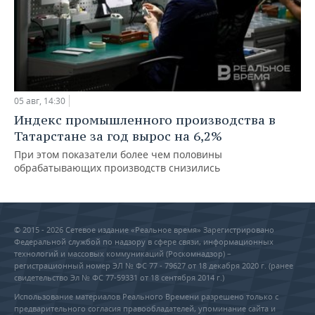
05 авг, 14:30
Индекс промышленного производства в
Татарстане за год вырос на 6,2%
При этом показатели более чем половины
обрабатывающих производств снизились
© 2015 - 2026 Сетевое издание «Реальное время» Зарегистрировано
Федеральной службой по надзору в сфере связи, информационных
технологий и массовых коммуникаций (Роскомнадзор) –
регистрационный номер ЭЛ № ФС 77 - 79627 от 18 декабря 2020 г. (ранее
свидетельство Эл № ФС 77-59331 от 18 сентября 2014 г.)
Использование материалов Реального Времени разрешено только с
предварительного согласия правообладателей, упоминание сайта и