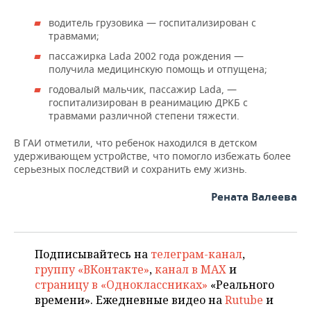
ВОДНЫЕ ВИДЫ СПОРТА
ОБРАЗОВАНИЕ
водитель грузовика — госпитализирован с
ХОККЕЙ С МЯЧОМ
ПРОИСШЕСТВИЯ
травмами;
пассажирка Lada 2002 года рождения —
получила медицинскую помощь и отпущена;
годовалый мальчик, пассажир Lada, —
госпитализирован в реанимацию ДРКБ с
травмами различной степени тяжести.
В ГАИ отметили, что ребенок находился в детском
удерживающем устройстве, что помогло избежать более
серьезных последствий и сохранить ему жизнь.
Рената Валеева
Подписывайтесь на
телеграм-канал
,
группу «ВКонтакте»
,
канал в MAX
и
страницу в «Одноклассниках»
«Реального
времени». Ежедневные видео на
Rutube
и