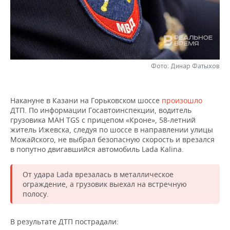
НЕФТЕХИМИЯ
РОЗНИЧНАЯ ТОРГОВЛЯ
НОВОСТИ ТЕХНОЛОГИЙ
МЕРОПРИЯТИЯ
НЕФТЬ
ТРАНСПОРТ
IT
НОВОСТИ МЕРОПРИЯТИЙ
СПОРТ
ОПК
УСЛУГИ
МЕДИА
ВЫЕЗДНАЯ РЕДАКЦИЯ
НОВОСТИ СПОРТА
ОБЩЕСТВО
Фото: Динар Фатыхов
ЭНЕРГЕТИКА
ТЕЛЕКОММУНИКАЦИИ
БИЗНЕС-БРАНЧИ
ФУТБОЛ
НОВОСТИ ОБЩЕСТВА
ФОТОГАЛЕРЕЯ
Накануне в Казани на Горьковском шоссе
произошло
ДТП. По информации Госавтоинспекции, водитель
ONLINE-КОНФЕРЕНЦИИ
ХОККЕЙ
ВЛАСТЬ
СЮЖЕТЫ
грузовика МАН TGS с прицепом «Кроне», 58-летний
житель Ижевска, следуя по шоссе в направлении улицы
ОТКРЫТАЯ ЛЕКЦИЯ
БАСКЕТБОЛ
ИНФРАСТРУКТУРА
СПРАВОЧНИК
Можайского, не выбрал безопасную скорость и врезался
в попутно двигавшийся автомобиль Lada Kalina.
ВОЛЕЙБОЛ
ИСТОРИЯ
СПИСОК ПЕРСОН
ПОЛНАЯ ВЕРСИЯ
От удара Lada врезалась в металлическое
КИБЕРСПОРТ
КУЛЬТУРА
СПИСОК КОМПАНИЙ
ограждение, а грузовик выехал на встречную
полосу.
ФИГУРНОЕ КАТАНИЕ
МЕДИЦИНА
В результате ДТП пострадали: