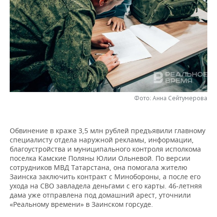
НЕФТЕХИМИЯ
РОЗНИЧНАЯ ТОРГОВЛЯ
НОВОСТИ ТЕХНОЛОГИЙ
МЕРОПРИЯТИЯ
НЕФТЬ
ТРАНСПОРТ
IT
НОВОСТИ МЕРОПРИЯТИЙ
СПОРТ
ОПК
УСЛУГИ
МЕДИА
ВЫЕЗДНАЯ РЕДАКЦИЯ
НОВОСТИ СПОРТА
ОБЩЕСТВО
ЭНЕРГЕТИКА
ТЕЛЕКОММУНИКАЦИИ
БИЗНЕС-БРАНЧИ
ФУТБОЛ
НОВОСТИ ОБЩЕСТВА
ФОТОГАЛЕРЕЯ
Фото: Анна Сейтумерова
ONLINE-КОНФЕРЕНЦИИ
ХОККЕЙ
ВЛАСТЬ
СЮЖЕТЫ
ОТКРЫТАЯ ЛЕКЦИЯ
БАСКЕТБОЛ
ИНФРАСТРУКТУРА
СПРАВОЧНИК
Обвинение в краже 3,5 млн рублей предъявили главному
специалисту отдела наружной рекламы, информации,
благоустройства и муниципального контроля исполкома
ВОЛЕЙБОЛ
ИСТОРИЯ
СПИСОК ПЕРСОН
ПОЛНАЯ ВЕРСИЯ
поселка Камские Поляны Юлии Ольневой. По версии
сотрудников МВД Татарстана, она помогала жителю
КИБЕРСПОРТ
КУЛЬТУРА
СПИСОК КОМПАНИЙ
Заинска заключить контракт с Минобороны, а после его
ухода на СВО завладела деньгами с его карты. 46-летняя
дама уже отправлена под домашний арест, уточнили
ФИГУРНОЕ КАТАНИЕ
МЕДИЦИНА
«Реальному времени» в Заинском горсуде.