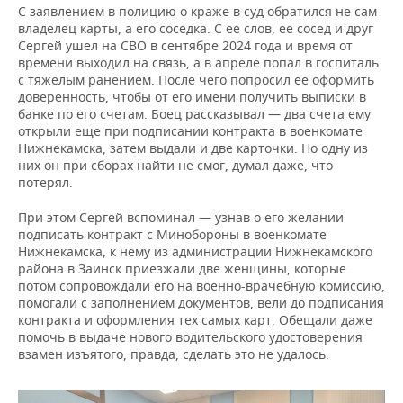
ВОДНЫЕ ВИДЫ СПОРТА
ОБРАЗОВАНИЕ
С заявлением в полицию о краже в суд обратился не сам
владелец карты, а его соседка. С ее слов, ее сосед и друг
ХОККЕЙ С МЯЧОМ
ПРОИСШЕСТВИЯ
Сергей ушел на СВО в сентябре 2024 года и время от
времени выходил на связь, а в апреле попал в госпиталь
с тяжелым ранением. После чего попросил ее оформить
доверенность, чтобы от его имени получить выписки в
банке по его счетам. Боец рассказывал — два счета ему
открыли еще при подписании контракта в военкомате
Нижнекамска, затем выдали и две карточки. Но одну из
них он при сборах найти не смог, думал даже, что
потерял.
При этом Сергей вспоминал — узнав о его желании
подписать контракт с Минобороны в военкомате
Нижнекамска, к нему из администрации Нижнекамского
района в Заинск приезжали две женщины, которые
потом сопровождали его на военно-врачебную комиссию,
помогали с заполнением документов, вели до подписания
контракта и оформления тех самых карт. Обещали даже
помочь в выдаче нового водительского удостоверения
взамен изъятого, правда, сделать это не удалось.