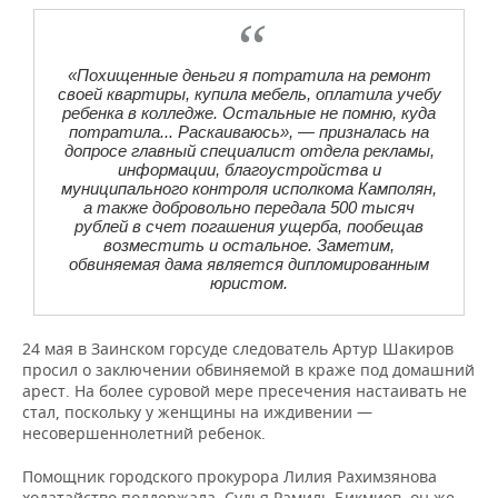
«Похищенные деньги я потратила на ремонт
своей квартиры, купила мебель, оплатила учебу
ребенка в колледже. Остальные не помню, куда
потратила... Раскаиваюсь», — призналась на
допросе главный специалист отдела рекламы,
информации, благоустройства и
муниципального контроля исполкома Камполян,
а также добровольно передала 500 тысяч
рублей в счет погашения ущерба, пообещав
возместить и остальное. Заметим,
обвиняемая дама является дипломированным
юристом.
24 мая в Заинском горсуде следователь Артур Шакиров
просил о заключении обвиняемой в краже под домашний
арест. На более суровой мере пресечения настаивать не
стал, поскольку у женщины на иждивении —
несовершеннолетний ребенок.
Помощник городского прокурора Лилия Рахимзянова
ходатайство поддержала. Судья Рамиль Бикмиев, он же