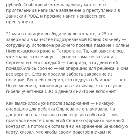
рублей. Сообщив об этом владельцу карты, его
приятельница написала заявление о преступлении в
Заинский РОВД и просила найти неизвестного
преступника.
21 мая в полиции возбудили дело о краже, а 23-го
задержали в качестве подозреваемой Юлию Ольневу —
сотрудницу исполкома рабочего поселка Камские Поляны
Нижнекамского района Татарстана. Та, как выяснилось,
уже знала, что ее ищут — успела сама связаться и с
Сергеем, и с его соседкой — говорила, что деньги ей
понадобились срочно — на операцию для ребенка, и она
все вернет. Слезно просила забрать заявление из
полиции. Боец ей поверил, его подруга в Заинске — нет.
По ее мнению, чиновница рассчитывала, что в случае
гибели участника СВО о деньгах никто не вспомнит.
Как выяснилось уже после задержания — никакую
операцию для ребенка Ольнева не оплачивала. На
допросе она рассказала свою версию событий — мол,
помогала вместе с коллегой Сергею оформить военный
контракт, а потом он оставил ей на хранение банковскую
карту, сказал, что якобы своим родственникам не