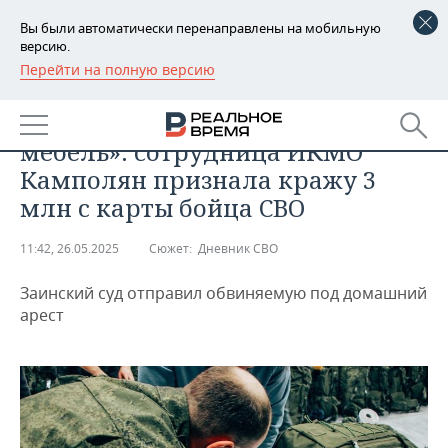
Вы были автоматически перенаправлены на мобильную
версию.
Перейти на полную версию
РЕГИОНЫ
ПРОИСШЕСТВИЯ
«Сделала ремонт, купила
БАШКОРТОСТАН
НОВОСТИ
мебель»: сотрудница ИКМО
ТАТАРСТАН
АНАЛИТИКА
Камполян признала кражу 3
млн с карты бойца СВО
УДМУРТИЯ
НОВОСТИ АНАЛИТИКИ
ЭКОНОМИКА
11:42, 26.05.2025
Сюжет:
Дневник СВО
ДЕКЛАРАЦИИ О ДОХОДАХ
НОВОСТИ ЭКОНОМИКИ
ПРОМЫШЛЕННОСТЬ
Заинский суд отправил обвиняемую под домашний
КОРОЛИ ГОСЗАКАЗА ПФО
ФИНАНСЫ
НОВОСТИ
НЕДВИЖИМОСТЬ
арест
ПРОМЫШЛЕННОСТИ
ВУЗЫ ТАТАРСТАНА
БАНКИ
НОВОСТИ НЕДВИЖИМОСТИ
АВТО
АГРОПРОМ
КОМУ ПРИНАДЛЕЖАТ
БЮДЖЕТ
НОВОСТИ АВТО
БИЗНЕС
ТОРГОВЫЕ ЦЕНТРЫ
МАШИНОСТРОЕНИЕ
ТАТАРСТАНА
ИНВЕСТИЦИИ
НОВОСТИ БИЗНЕСА
ТЕХНОЛОГИИ