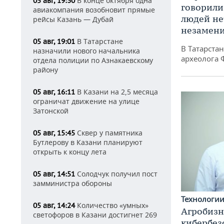
В конце октября одна
05 авг, 19:30
говорили
авиакомпания возобновит прямые
людей нет
рейсы Казань — Дубай
незамен
В Татарстане
05 авг, 19:01
В Татарста
назначили нового начальника
археолога 
отдела полиции по Азнакаевскому
району
В Казани на 2,5 месяца
05 авг, 16:11
ограничат движение на улице
Затонской
Сквер у памятника
05 авг, 15:45
Бутлерову в Казани планируют
открыть к концу лета
Солодчук получил пост
05 авг, 14:51
замминистра обороны
Технологи
Количество «умных»
05 авг, 14:24
Агробизн
светофоров в Казани достигнет 269
кибербез