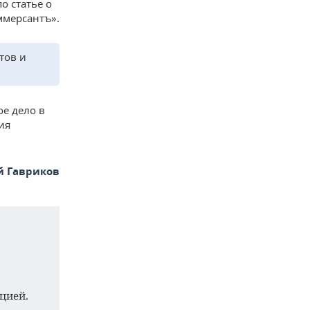
о статье о
мерсантъ».
тов и
е дело в
ия
й Гавриков
цией.