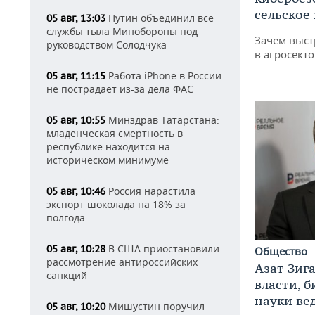
сельское
Путин объединил все
05 авг, 13:03
службы тыла Минобороны под
Зачем выст
руководством Солодчука
в агросекто
Работа iPhone в России
05 авг, 11:15
не пострадает из-за дела ФАС
Минздрав Татарстана:
05 авг, 10:55
младенческая смертность в
республике находится на
историческом минимуме
Россия нарастила
05 авг, 10:46
экспорт шоколада на 18% за
полгода
В США приостановили
05 авг, 10:28
Общество
рассмотрение антироссийских
Азат Зиг
санкций
власти, б
науки ве
Мишустин поручил
05 авг, 10:20