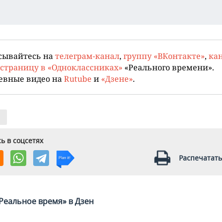
сывайтесь на
телеграм-канал
,
группу «ВКонтакте»
,
кан
страницу в «Одноклассниках»
«Реального времени».
евные видео на
Rutube
и
«Дзене»
.
ь в соцсетях
Распечатать
Реальное время» в Дзен