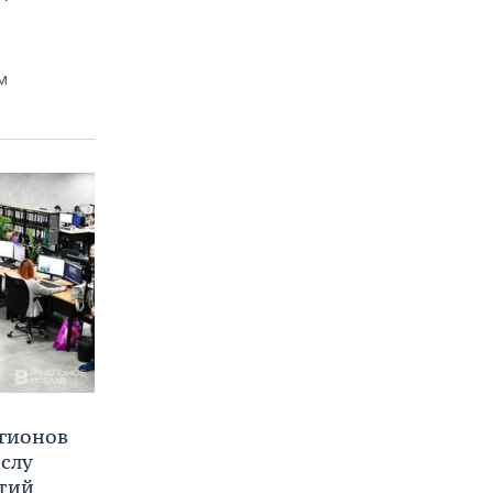
м
егионов
ислу
тий