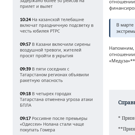
задержано более 50 рейсов на
отношении 
прилет и вылет
финансиров
На казанской телебашне
10:24
В марте
включат праздничную подсветку в
честь юбилея РТРС
экстрем
В Казани включили сирены
09:57
Напомним, 
воздушной тревоги, жителей
отношении 
просят пройти в укрытия
«Медуза»**
В пяти соседних с
09:39
Татарстаном регионах объявили
ракетную опасность
В четырех городах
09:18
Татарстана отменена угроза атаки
Справ
БПЛА
* Приз
Россияне после премьеры
09:17
«Одиссеи» Нолана стали чаще
**Приз
покупать Гомера