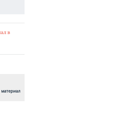
ал в
 материал