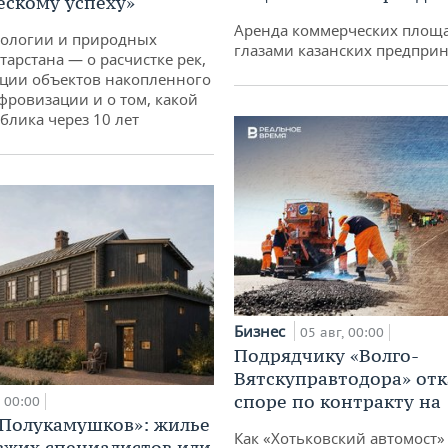
ескому успеху»
Аренда коммерческих площ
кологии и природных
глазами казанских предпри
тарстана — о расчистке рек,
ции объектов накопленного
ифровизации и о том, какой
блика через 10 лет
Бизнес
05 авг, 00:00
Подрядчику «Волго-
Вятскуправтодора» отк
споре по контракту на 
00:00
«Полукамушков»: жилье
Как «Хотьковский автомост»
зжих специалистов или