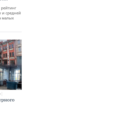
 рейтинг
у и средней
а малых
0
урного