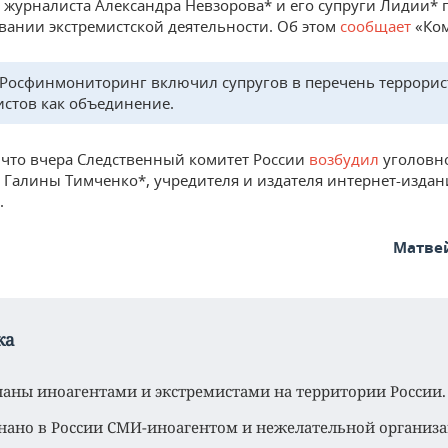
журналиста Александра Невзорова* и его супруги Лидии* п
ании экстремистской деятельности. Об этом
сообщает
«Ком
 Росфинмониторинг включил супругов в перечень террорис
истов как объединение.
что вчера Следственный комитет России
возбудил
уголовно
Галины Тимченко*, учредителя и издателя интернет-издан
.
Матве
ка
наны иноагентами и экстремистами на территории России.
нано в России СМИ-иноагентом и нежелательной организа