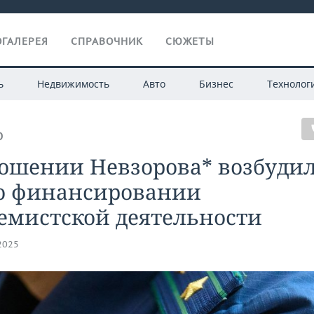
ГАЛЕРЕЯ
СПРАВОЧНИК
СЮЖЕТЫ
ь
Недвижимость
Авто
Бизнес
Технолог
О
ношении Невзорова* возбуди
 о финансировании
емистской деятельности
.2025