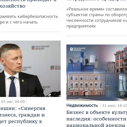
 хозяйство
«Реальное время» составило
субъектов страны по оборот
раивать кибербезопасность
численности сотрудников н
ре и с чего начать
предприятиях
03 авг, 00:00
Недвижимость
31 июл, 18:1
аншин: «Синергия
Бизнес в объекте культ
изнеса, граждан и
наследия: особенности
дет республику к
национальной аренды