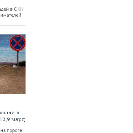
адей в ОКН
нимателей
азали в
12,9 млрд
 на пороге