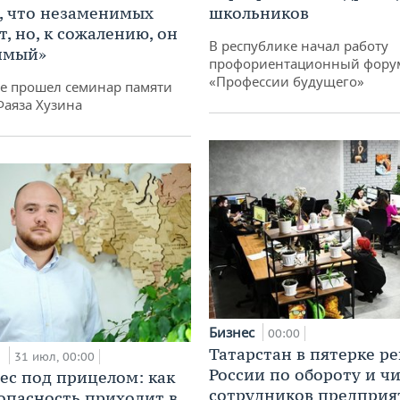
, что незаменимых
школьников
, но, к сожалению, он
В республике начал работу
имый»
профориентационный фору
«Профессии будущего»
не прошел семинар памяти
Фаяза Хузина
Бизнес
00:00
Татарстан в пятерке р
и
31 июл, 00:00
России по обороту и ч
ес под прицелом: как
сотрудников предприя
опасность приходит в