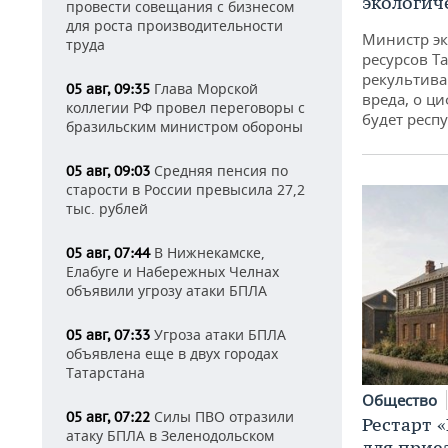
экологич
провести совещания с бизнесом
для роста производительности
Министр э
труда
ресурсов Та
рекультива
Глава Морской
05 авг, 09:35
вреда, о ц
коллегии РФ провел переговоры с
будет респу
бразильским министром обороны
Средняя пенсия по
05 авг, 09:03
старости в России превысила 27,2
тыс. рублей
В Нижнекамске,
05 авг, 07:44
Елабуге и Набережных Челнах
объявили угрозу атаки БПЛА
Угроза атаки БПЛА
05 авг, 07:33
объявлена еще в двух городах
Татарстана
Общество
Силы ПВО отразили
05 авг, 07:22
Рестарт 
атаку БПЛА в Зеленодольском
для прие