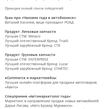
НЕФТЕХИМИЯ
Приводим полный список победителей.
РОЗНИЧНАЯ ТОРГОВЛЯ
НОВОСТИ ТЕХНОЛОГИЙ
МЕРОПРИЯТИЯ
НЕФТЬ
Гран-при «Человек года в автобизнесе»:
ТРАНСПОРТ
IT
НОВОСТИ МЕРОПРИЯТИЙ
СПОРТ
Виталий Киселев, вице-президент РОАД
ОПК
УСЛУГИ
МЕДИА
ВЫЕЗДНАЯ РЕДАКЦИЯ
НОВОСТИ СПОРТА
ОБЩЕСТВО
Продукт. Легковые запчасти
ЭНЕРГЕТИКА
Лучшая СТМ: Metaco
Лучший отечественный бренд: Trialli
ТЕЛЕКОММУНИКАЦИИ
БИЗНЕС-БРАНЧИ
ФУТБОЛ
НОВОСТИ ОБЩЕСТВА
ФОТОГАЛЕРЕЯ
Лучший зарубежный бренд: CTR
ONLINE-КОНФЕРЕНЦИИ
ХОККЕЙ
ВЛАСТЬ
СЮЖЕТЫ
Продукт. Грузовые запчасти
Лучшая СТМ: ENTERPRISE
Лучший отечественный бренд: Luzar
ОТКРЫТАЯ ЛЕКЦИЯ
БАСКЕТБОЛ
ИНФРАСТРУКТУРА
СПРАВОЧНИК
Лучший зарубежный бренд: STARTEC
ВОЛЕЙБОЛ
ИСТОРИЯ
СПИСОК ПЕРСОН
ПОЛНАЯ ВЕРСИЯ
eCommerce и маркетплейсы:
Лучшая онлайн-платформа для продажи автотоваров:
«Авито»
КИБЕРСПОРТ
КУЛЬТУРА
СПИСОК КОМПАНИЙ
Спецпремия «Автомаркетолог года»:
ФИГУРНОЕ КАТАНИЕ
МЕДИЦИНА
Маркетинг в направлении продаж новых автомобилей:
Дарья Лясова, «Авто Брокер Мурманск»