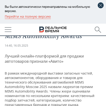
Вы были автоматически перенаправлены на мобильную
версию.
Перейти на полную версию
РЕГИОНЫ
АВТО
Стали известны итоги премии
БАШКОРТОСТАН
НОВОСТИ
MIMS Automobility Awards
ТАТАРСТАН
АНАЛИТИКА
14:40, 16.05.2025
УДМУРТИЯ
НОВОСТИ АНАЛИТИКИ
ЭКОНОМИКА
Лучшей онлайн-платформой для продажи
ДЕКЛАРАЦИИ О ДОХОДАХ
НОВОСТИ ЭКОНОМИКИ
ПРОМЫШЛЕННОСТЬ
автотоваров признали «Авито»
КОРОЛИ ГОСЗАКАЗА ПФО
ФИНАНСЫ
НОВОСТИ
НЕДВИЖИМОСТЬ
В рамках международной выставки запасных частей,
ПРОМЫШЛЕННОСТИ
автокомпонентов, оборудования и товаров для
ВУЗЫ ТАТАРСТАНА
БАНКИ
НОВОСТИ НЕДВИЖИМОСТИ
АВТО
технического обслуживания автомобилей MIMS
АГРОПРОМ
Automobility Moscow 2025 назвали лауреатов премии
MIMS Automobility Awards. Члены жюри оценивали
КОМУ ПРИНАДЛЕЖАТ
БЮДЖЕТ
НОВОСТИ АВТО
БИЗНЕС
номинантов по нескольким критериям: качественный
ТОРГОВЫЕ ЦЕНТРЫ
МАШИНОСТРОЕНИЕ
ТАТАРСТАНА
подбор запчастей, категоризация, количество
ИНВЕСТИЦИИ
НОВОСТИ БИЗНЕСА
ТЕХНОЛОГИИ
представленных брендов и покрытие рынка.