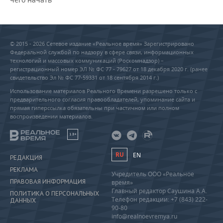
© 2015 - 2026 Сетевое издание «Реальное время» Зарегистрировано
Федеральной службой по надзору в сфере связи, информационных
технологий и массовых коммуникаций (Роскомнадзор) –
регистрационный номер ЭЛ № ФС 77 - 79627 от 18 декабря 2020 г. (ранее
свидетельство Эл № ФС 77-59331 от 18 сентября 2014 г.)
Использование материалов Реального Времени разрешено только с
предварительного согласия правообладателей, упоминание сайта и
прямая гиперссылка обязательны при частичном или полном
воспроизведении материалов.
18+
RU
EN
РЕДАКЦИЯ
РЕКЛАМА
Учредитель ООО «Реальное
ПРАВОВАЯ ИНФОРМАЦИЯ
время»
Главный редактор Саушина А.А.
ПОЛИТИКА О ПЕРСОНАЛЬНЫХ
Телефон редакции: +7 (843) 222-
ДАННЫХ
90-80
info@realnoevremya.ru