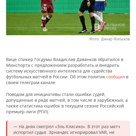
НЕФТЕХИМИЯ
РОЗНИЧНАЯ ТОРГОВЛЯ
НОВОСТИ ТЕХНОЛОГИЙ
МЕРОПРИЯТИЯ
НЕФТЬ
ТРАНСПОРТ
IT
НОВОСТИ МЕРОПРИЯТИЙ
СПОРТ
ОПК
УСЛУГИ
МЕДИА
ВЫЕЗДНАЯ РЕДАКЦИЯ
НОВОСТИ СПОРТА
ОБЩЕСТВО
Фото: Динар Фатыхов
ЭНЕРГЕТИКА
ТЕЛЕКОММУНИКАЦИИ
БИЗНЕС-БРАНЧИ
ФУТБОЛ
НОВОСТИ ОБЩЕСТВА
ФОТОГАЛЕРЕЯ
Вице-спикер Госдумы Владислав Даванков обратился в
Минспорта с предложением разработать и внедрить
ONLINE-КОНФЕРЕНЦИИ
ХОККЕЙ
ВЛАСТЬ
СЮЖЕТЫ
систему искусственного интеллекта для судейства
футбольных матчей в России. Об этом политик
сообщил
в
ОТКРЫТАЯ ЛЕКЦИЯ
БАСКЕТБОЛ
ИНФРАСТРУКТУРА
СПРАВОЧНИК
своем телеграм-канале.
Поводом для инициативы стали ошибки судей,
ВОЛЕЙБОЛ
ИСТОРИЯ
СПИСОК ПЕРСОН
ПОЛНАЯ ВЕРСИЯ
допущенные в ряде матчей, в том числе в зарубежных, а
также статистика ошибок в текущем сезоне Российской
КИБЕРСПОРТ
КУЛЬТУРА
СПИСОК КОМПАНИЙ
премьер-лиги (РПЛ).
ФИГУРНОЕ КАТАНИЕ
МЕДИЦИНА
— На днях смотрел «Эль Класико». В этот раз матч
испортил судья. Эрнандес игнорировал VAR, не