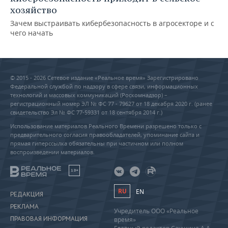
хозяйство
Зачем выстраивать кибербезопасность в агросекторе и с
чего начать
© 2015 - 2026 Сетевое издание «Реальное время» Зарегистрировано
Федеральной службой по надзору в сфере связи, информационных
технологий и массовых коммуникаций (Роскомнадзор) –
регистрационный номер ЭЛ № ФС 77 - 79627 от 18 декабря 2020 г. (ранее
свидетельство Эл № ФС 77-59331 от 18 сентября 2014 г.)
Использование материалов Реального Времени разрешено только с
предварительного согласия правообладателей, упоминание сайта и
прямая гиперссылка обязательны при частичном или полном
воспроизведении материалов.
18+
RU
EN
РЕДАКЦИЯ
РЕКЛАМА
Учредитель ООО «Реальное
ПРАВОВАЯ ИНФОРМАЦИЯ
время»