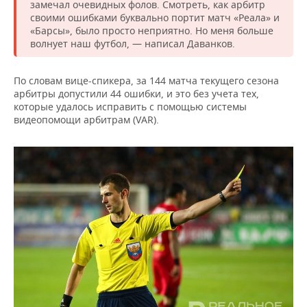
ВОДНЫЕ ВИДЫ СПОРТА
ОБРАЗОВАНИЕ
замечал очевидных фолов. Смотреть, как арбитр
своими ошибками буквально портит матч «Реала» и
«Барсы», было просто неприятно. Но меня больше
ХОККЕЙ С МЯЧОМ
ПРОИСШЕСТВИЯ
волнует наш футбол, — написал Даванков.
По словам вице-спикера, за 144 матча текущего сезона
арбитры допустили 44 ошибки, и это без учета тех,
которые удалось исправить с помощью системы
видеопомощи арбитрам (VAR).