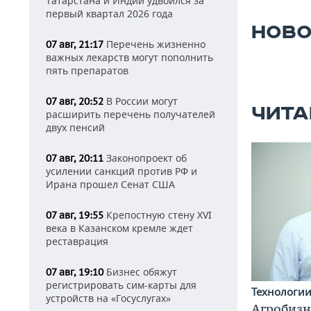
Татарстана и Индии удвоился за
первый квартал 2026 года
НОВО
Перечень жизненно
07 авг, 21:17
важных лекарств могут пополнить
пять препаратов
В России могут
07 авг, 20:52
ЧИТА
расширить перечень получателей
двух пенсий
Законопроект об
07 авг, 20:11
усилении санкций против РФ и
Ирана прошел Сенат США
Крепостную стену XVI
07 авг, 19:55
века в Казанском кремле ждет
реставрация
Бизнес обяжут
07 авг, 19:10
регистрировать сим-карты для
Технологи
устройств на «Госуслугах»
Агробизн