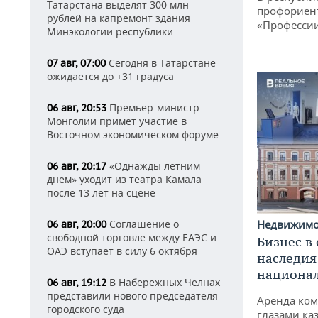
Татарстана выделят 300 млн
профориен
рублей на капремонт здания
«Професси
Минэкологии республики
Сегодня в Татарстане
07 авг, 07:00
ожидается до +31 градуса
Премьер-министр
06 авг, 20:53
Монголии примет участие в
Восточном экономическом форуме
«Однажды летним
06 авг, 20:17
днем» уходит из театра Камала
после 13 лет на сцене
Соглашение о
Недвижим
06 авг, 20:00
свободной торговле между ЕАЭС и
Бизнес в
ОАЭ вступает в силу 6 октября
наследия
национа
В Набережных Челнах
06 авг, 19:12
представили нового председателя
Аренда ко
городского суда
глазами ка