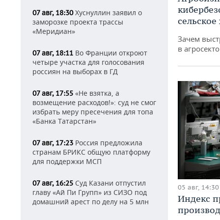
кибербез
Хуснуллин заявил о
07 авг, 18:30
сельское
заморозке проекта трассы
«Меридиан»
Зачем выст
в агросекто
Во Франции откроют
07 авг, 18:11
четыре участка для голосования
россиян на выборах в ГД
«Не взятка, а
07 авг, 17:55
возмещение расходов!»: суд не смог
избрать меру пресечения для топа
«Банка Татарстан»
Россия предложила
07 авг, 17:23
странам БРИКС общую платформу
для поддержки МСП
Суд Казани отпустил
07 авг, 16:25
05 авг, 14:30
главу «Ай Пи Групп» из СИЗО под
Индекс 
домашний арест по делу на 5 млн
производ