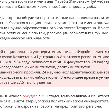
ого университета имени аль-Фараби Жансеитом Туймебае
стоялась в Казанском кремле, сообщила пресс-служба.
еды стороны обсудили перспективные направления развити
ства Казахского национального университета имени аль-Фа
ями научно-образовательного комплекса Татарстана. В част
ожностях обмена опытом, реализации совместных научных 
кадемической мобильности.
ий национальный университет имени аль-Фараби является 
 вузов Казахстана и Центрально-Азиатского региона. Униве
ный в 1934 году, включает в себя 16 факультетов, 78 кафедр
исследовательских институтов, десять институтов
манитарного профиля, 24 научно-исследовательских центра
исследовательских лабораторий. В настоящее время в унив
я свыше 27,5 тыс. студентов.
 Минниханов
обсудил
с 350 студентами-земляками из Татарст
ся в Санкт-Петербургском политехническом университете
вопросы стажировки и работы на предприятиях региона.