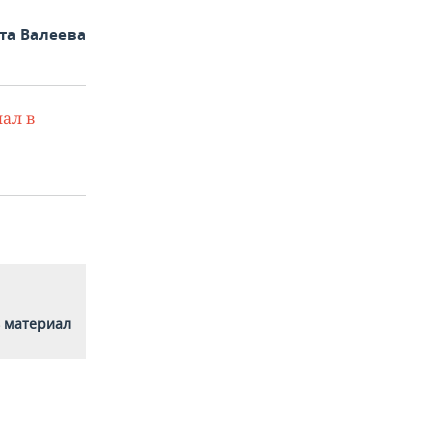
та Валеева
ал в
 материал