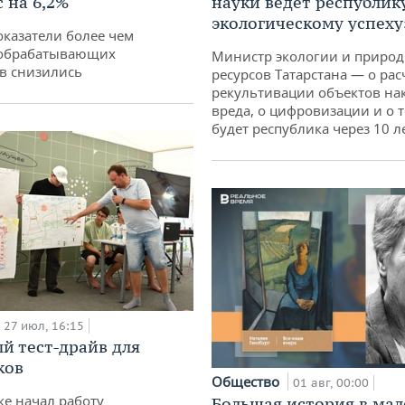
 на 6,2%
науки ведет республик
экологическому успеху
оказатели более чем
обрабатывающих
Министр экологии и приро
в снизились
ресурсов Татарстана — о рас
рекультивации объектов на
вреда, о цифровизации и о т
будет республика через 10 л
27 июл, 16:15
й тест-драйв для
ков
Общество
01 авг, 00:00
ке начал работу
Большая история в ма