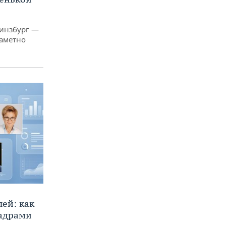
Гинзбург —
заметно
ей: как
кадрами