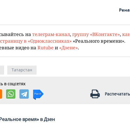
Рена
сывайтесь на
телеграм-канал
,
группу «ВКонтакте»
,
кан
страницу в «Одноклассниках»
«Реального времени».
евные видео на
Rutube
и
«Дзене»
.
Татарстан
ь в соцсетях
Распечатать
Реальное время» в Дзен