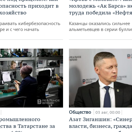
опасность приходит в
молодежь «Ак Барса» н
 хозяйство
труда победила «Нефт
раивать кибербезопасность
Казанцы оказались сильнее
ре и с чего начать
альметьевцев в серии булл
Общество
03 авг, 00:00
промышленного
Азат Зиганшин: «Сине
ства в Татарстане за
власти, бизнеса, гражд