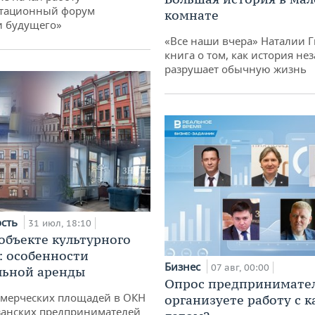
тационный форум
комнате
и будущего»
«Все наши вчера» Наталии 
книга о том, как история не
разрушает обычную жизнь
ость
31 июл, 18:10
 объекте культурного
: особенности
Бизнес
07 авг, 00:00
льной аренды
Опрос предпринимател
ммерческих площадей в ОКН
организуете работу с 
занских предпринимателей