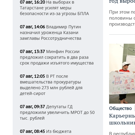
год вырос
На выборах в
07 авг, 16:20
Татарстане усилят меры
При этом п
безопасности из-за угрозы БПЛА
половины 
производст
Владимир Путин
07 авг, 14:06
назначил уроженца Казани
замглавы Россотрудничества
Минфин России
07 авг, 13:37
предложил сократить в два раза
срок продажи изъятого имущества
В РТ после
07 авг, 12:05
вмешательства прокуратуры
выделено 273 млн рублей для
детей-сирот
Депутаты ГД
07 авг, 09:37
Общество
предложили увеличить МРОТ до 50
Карьерны
тыс. рублей
школьни
Из бюджета
07 авг, 08:45
В республи