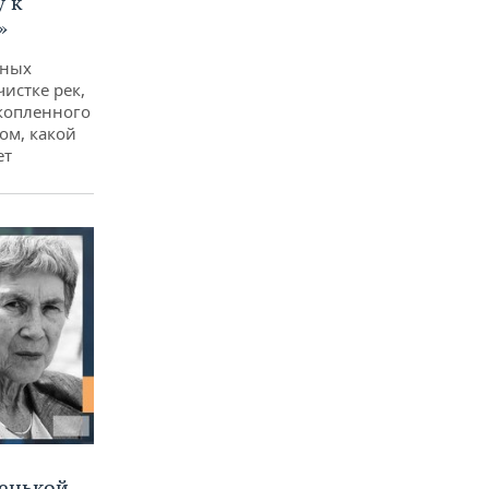
у к
»
дных
чистке рек,
копленного
ом, какой
ет
ленькой