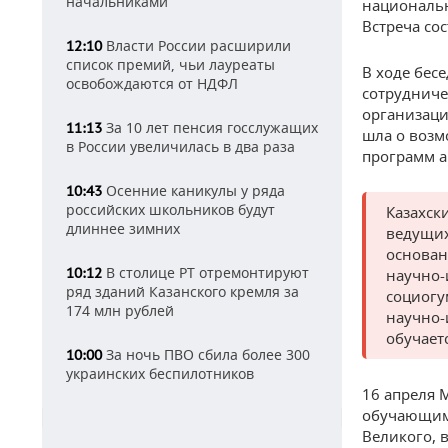
начальниками
национальн
Встреча со
Власти России расширили
12:10
список премий, чьи лауреаты
В ходе бес
освобождаются от НДФЛ
сотрудниче
организаци
За 10 лет пенсия госслужащих
11:13
шла о возм
в России увеличилась в два раза
программ а
Осенние каникулы у ряда
10:43
российских школьников будут
Казахск
длиннее зимних
ведущих
основан
В столице РТ отремонтируют
10:12
научно-
ряд зданий Казанского кремля за
социогу
174 млн рублей
научно-
обучаетс
За ночь ПВО сбила более 300
10:00
украинских беспилотников
16 апреля
обучающими
Великого, 