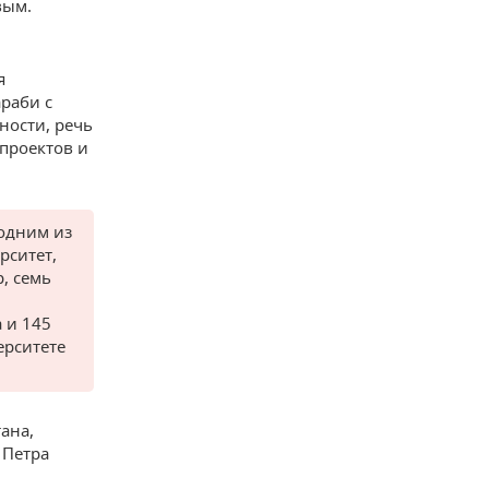
вым.
я
раби с
ности, речь
проектов и
одним из
рситет,
, семь
 и 145
ерситете
ана,
 Петра