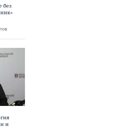
е без
яник»
итов
ргия
ан и