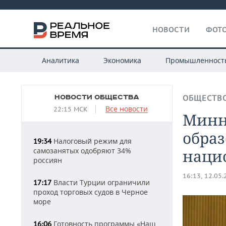
НОВОСТИ
ФОТО
Аналитика
Экономика
Промышленност
НОВОСТИ ОБЩЕСТВА
ОБЩЕСТВ
Все новости
22:15 МСК
Минн
образ
Налоговый режим для
19:34
самозанятых одобряют 34%
наци
россиян
16:13, 12.05
Власти Турции ограничили
17:17
проход торговых судов в Черное
море
Готовность программы «Наш
16:06