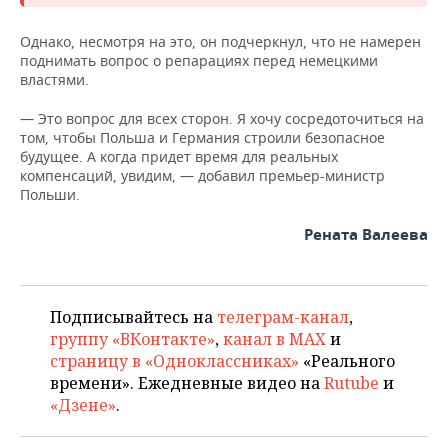
ВОДНЫЕ ВИДЫ СПОРТА
ОБРАЗОВАНИЕ
Однако, несмотря на это, он подчеркнул, что не намерен
ХОККЕЙ С МЯЧОМ
ПРОИСШЕСТВИЯ
поднимать вопрос о репарациях перед немецкими
властями.
— Это вопрос для всех сторон. Я хочу сосредоточиться на
том, чтобы Польша и Германия строили безопасное
будущее. А когда придет время для реальных
компенсаций, увидим, — добавил премьер-министр
Польши.
Рената Валеева
Подписывайтесь на
телеграм-канал
,
группу «ВКонтакте»
,
канал в MAX
и
страницу в «Одноклассниках»
«Реального
времени». Ежедневные видео на
Rutube
и
«Дзене»
.