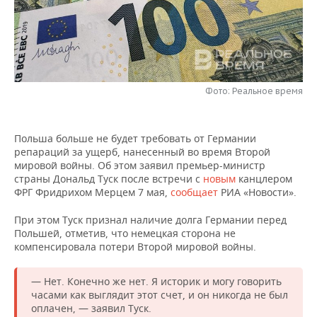
НЕФТЕХИМИЯ
РОЗНИЧНАЯ ТОРГОВЛЯ
НОВОСТИ ТЕХНОЛОГИЙ
МЕРОПРИЯТИЯ
НЕФТЬ
ТРАНСПОРТ
IT
НОВОСТИ МЕРОПРИЯТИЙ
СПОРТ
ОПК
УСЛУГИ
МЕДИА
ВЫЕЗДНАЯ РЕДАКЦИЯ
НОВОСТИ СПОРТА
ОБЩЕСТВО
Фото: Реальное время
ЭНЕРГЕТИКА
ТЕЛЕКОММУНИКАЦИИ
БИЗНЕС-БРАНЧИ
ФУТБОЛ
НОВОСТИ ОБЩЕСТВА
ФОТОГАЛЕРЕЯ
Польша больше не будет требовать от Германии
репараций за ущерб, нанесенный во время Второй
ONLINE-КОНФЕРЕНЦИИ
ХОККЕЙ
ВЛАСТЬ
СЮЖЕТЫ
мировой войны. Об этом заявил премьер-министр
страны Дональд Туск после встречи с
новым
канцлером
ОТКРЫТАЯ ЛЕКЦИЯ
БАСКЕТБОЛ
ИНФРАСТРУКТУРА
СПРАВОЧНИК
ФРГ Фридрихом Мерцем 7 мая,
сообщает
РИА «Новости».
При этом Туск признал наличие долга Германии перед
ВОЛЕЙБОЛ
ИСТОРИЯ
СПИСОК ПЕРСОН
ПОЛНАЯ ВЕРСИЯ
Польшей, отметив, что немецкая сторона не
компенсировала потери Второй мировой войны.
КИБЕРСПОРТ
КУЛЬТУРА
СПИСОК КОМПАНИЙ
— Нет. Конечно же нет. Я историк и могу говорить
ФИГУРНОЕ КАТАНИЕ
МЕДИЦИНА
часами как выглядит этот счет, и он никогда не был
оплачен, — заявил Туск.