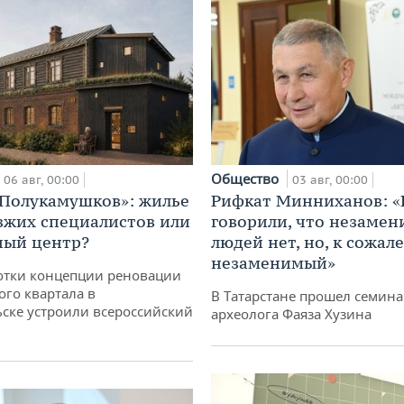
Общество
06 авг, 00:00
03 авг, 00:00
«Полукамушков»: жилье
Рифкат Минниханов: «
зжих специалистов или
говорили, что незаме
ный центр?
людей нет, но, к сожал
незаменимый»
отки концепции реновации
ого квартала в
В Татарстане прошел семина
ске устроили всероссийский
археолога Фаяза Хузина