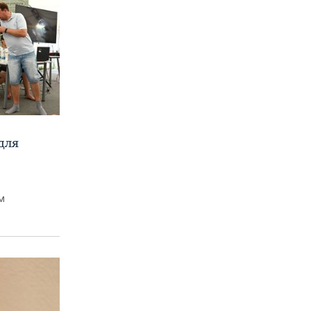
для
м