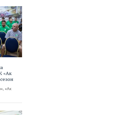
ла
К «Ак
 сезон
», «Ак