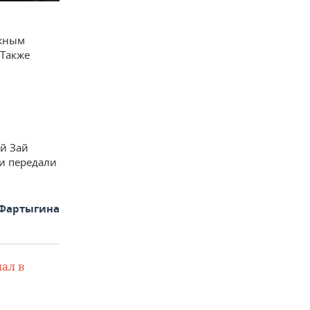
ожным
 Также
ой Зай
и передали
 Фартыгина
ал в