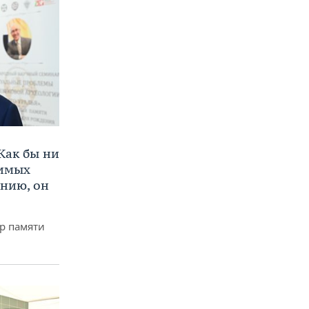
Как бы ни
нимых
ению, он
р памяти