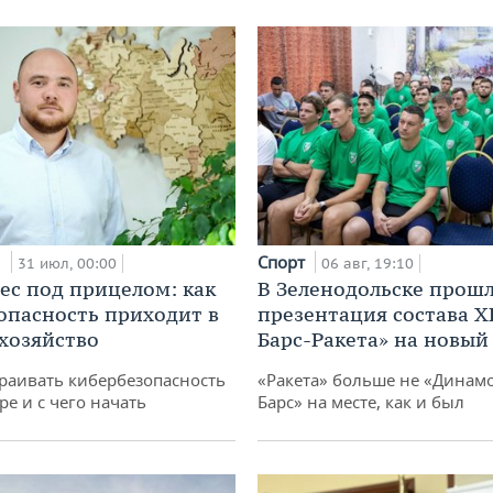
и
Спорт
31 июл, 00:00
06 авг, 19:10
ес под прицелом: как
В Зеленодольске прош
опасность приходит в
презентация состава Х
 хозяйство
Барс-Ракета» на новый
раивать кибербезопасность
«Ракета» больше не «Динамо
ре и с чего начать
Барс» на месте, как и был