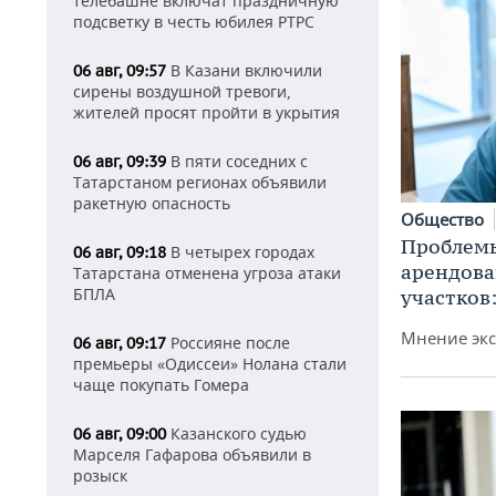
телебашне включат праздничную
подсветку в честь юбилея РТРС
В Казани включили
06 авг, 09:57
сирены воздушной тревоги,
жителей просят пройти в укрытия
В пяти соседних с
06 авг, 09:39
Татарстаном регионах объявили
ракетную опасность
Общество
Проблемы
В четырех городах
06 авг, 09:18
арендов
Татарстана отменена угроза атаки
БПЛА
участков
Мнение экс
Россияне после
06 авг, 09:17
премьеры «Одиссеи» Нолана стали
чаще покупать Гомера
Казанского судью
06 авг, 09:00
Марселя Гафарова объявили в
розыск