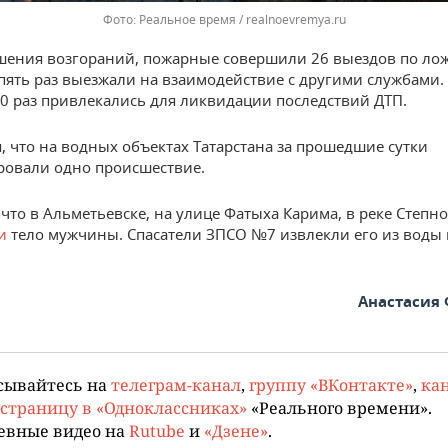
Реальное время / realnoevremya.ru
шения возгораний, пожарные совершили 26 выездов по л
пять раз выезжали на взаимодействие с другими службами.
10 раз привлекались для ликвидации последствий ДТП.
, что на водных объектах Татарстана за прошедшие сутки
ровали одно происшествие.
что в Альметьевске, на улице Фатыха Карима, в реке Степн
ли
тело мужчины. Спасатели ЗПСО №7 извлекли его из воды 
Анастасия
сывайтесь на
телеграм-канал
,
группу «ВКонтакте»
,
кан
страницу в «Одноклассниках»
«Реального времени».
евные видео на
Rutube
и
«Дзене»
.