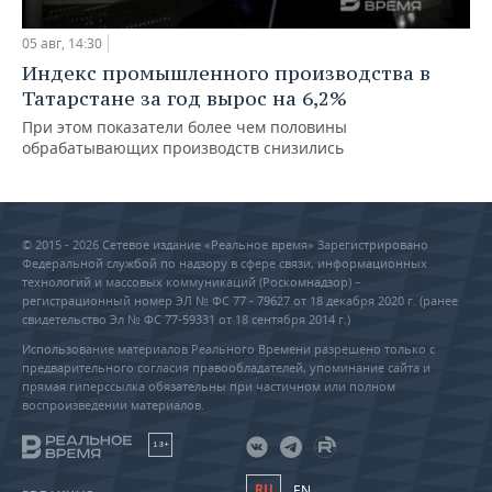
05 авг, 14:30
Индекс промышленного производства в
Татарстане за год вырос на 6,2%
При этом показатели более чем половины
обрабатывающих производств снизились
© 2015 - 2026 Сетевое издание «Реальное время» Зарегистрировано
Федеральной службой по надзору в сфере связи, информационных
технологий и массовых коммуникаций (Роскомнадзор) –
регистрационный номер ЭЛ № ФС 77 - 79627 от 18 декабря 2020 г. (ранее
свидетельство Эл № ФС 77-59331 от 18 сентября 2014 г.)
Использование материалов Реального Времени разрешено только с
предварительного согласия правообладателей, упоминание сайта и
прямая гиперссылка обязательны при частичном или полном
воспроизведении материалов.
18+
RU
EN