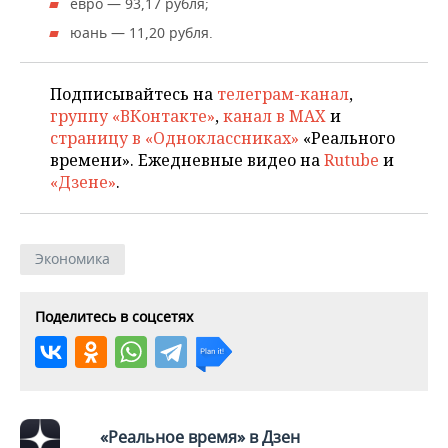
ВОДНЫЕ ВИДЫ СПОРТА
ОБРАЗОВАНИЕ
евро — 93,17 рубля;
юань — 11,20 рубля.
ХОККЕЙ С МЯЧОМ
ПРОИСШЕСТВИЯ
Подписывайтесь на
телеграм-канал
,
группу «ВКонтакте»
,
канал в MAX
и
страницу в «Одноклассниках»
«Реального
времени». Ежедневные видео на
Rutube
и
«Дзене»
.
Экономика
Поделитесь в соцсетях
«Реальное время» в Дзен