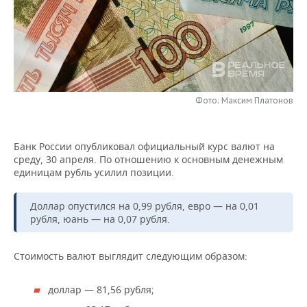
НЕФТЕХИМИЯ
РОЗНИЧНАЯ ТОРГОВЛЯ
НОВОСТИ ТЕХНОЛОГИЙ
МЕРОПРИЯТИЯ
НЕФТЬ
ТРАНСПОРТ
IT
НОВОСТИ МЕРОПРИЯТИЙ
СПОРТ
ОПК
УСЛУГИ
МЕДИА
ВЫЕЗДНАЯ РЕДАКЦИЯ
НОВОСТИ СПОРТА
ОБЩЕСТВО
ЭНЕРГЕТИКА
Фото: Максим Платонов
ТЕЛЕКОММУНИКАЦИИ
БИЗНЕС-БРАНЧИ
ФУТБОЛ
НОВОСТИ ОБЩЕСТВА
ФОТОГАЛЕРЕЯ
Банк России опубликовал официальный курс валют на
ONLINE-КОНФЕРЕНЦИИ
ХОККЕЙ
ВЛАСТЬ
СЮЖЕТЫ
среду, 30 апреля. По отношению к основным денежным
единицам рубль усилил позиции.
ОТКРЫТАЯ ЛЕКЦИЯ
БАСКЕТБОЛ
ИНФРАСТРУКТУРА
СПРАВОЧНИК
Доллар опустился на 0,99 рубля, евро — на 0,01
ВОЛЕЙБОЛ
ИСТОРИЯ
СПИСОК ПЕРСОН
ПОЛНАЯ ВЕРСИЯ
рубля, юань — на 0,07 рубля.
КИБЕРСПОРТ
КУЛЬТУРА
СПИСОК КОМПАНИЙ
Стоимость валют выглядит следующим образом:
ФИГУРНОЕ КАТАНИЕ
МЕДИЦИНА
доллар — 81,56 рубля;