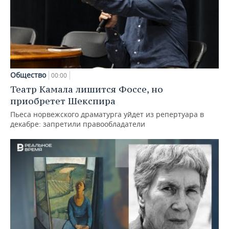
Общество
00:00
Театр Камала лишится Фоссе, но
приобретет Шекспира
Пьеса норвежского драматурга уйдет из репертуара в
декабре: запретили правообладатели