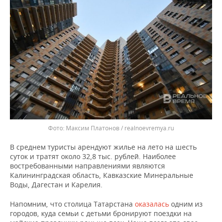
ВОДНЫЕ ВИДЫ СПОРТА
ОБРАЗОВАНИЕ
ХОККЕЙ С МЯЧОМ
ПРОИСШЕСТВИЯ
Максим Платонов / realnoevremya.ru
В среднем туристы арендуют жилье на лето на шесть
суток и тратят около 32,8 тыс. рублей. Наиболее
востребованными направлениями являются
Калининградская область, Кавказские Минеральные
Воды, Дагестан и Карелия.
Напомним, что столица Татарстана
оказалась
одним из
городов, куда семьи с детьми бронируют поездки на