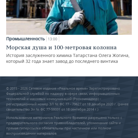
Промышленность
13:00
Морская душа и 100-метровая колонна
История заслуженного химика Татарстана Олега Жогина,
который 32 года знает завод до последнего винтика
© 2015 - 2026 Сетевое издание «Реальное время» Зарегистрировано
Федеральной службой по надзору в сфере связи, информационных
технологий и массовых коммуникаций (Роскомнадзор) –
регистрационный номер ЭЛ № ФС 77 - 79627 от 18 декабря 2020 г. (ранее
свидетельство Эл № ФС 77-59331 от 18 сентября 2014 г.)
Использование материалов Реального Времени разрешено только с
предварительного согласия правообладателей, упоминание сайта и
прямая гиперссылка обязательны при частичном или полном
воспроизведении материалов.