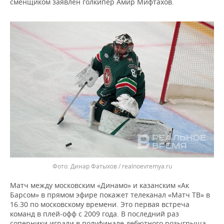
ВОДНЫЕ ВИДЫ СПОРТА
ОБРАЗОВАНИЕ
сменщиком заявлен голкипер Амир Мифтахов.
ХОККЕЙ С МЯЧОМ
ПРОИСШЕСТВИЯ
Динар Фатыхов / realnoevremya.ru
Матч между московским «Динамо» и казанским «Ак
Барсом» в прямом эфире покажет телеканал «Матч ТВ» в
16.30 по московскому времени. Это первая встреча
команд в плей-офф с 2009 года. В последний раз
соперники играли в полуфинале дебютного розыгрыша