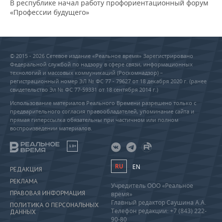
В республике начал работу профориентационный форум
«Профессии будущего»
© 2015 - 2026 Сетевое издание «Реальное время» Зарегистрировано
Федеральной службой по надзору в сфере связи, информационных
технологий и массовых коммуникаций (Роскомнадзор) –
регистрационный номер ЭЛ № ФС 77 - 79627 от 18 декабря 2020 г. (ранее
свидетельство Эл № ФС 77-59331 от 18 сентября 2014 г.)
Использование материалов Реального Времени разрешено только с
предварительного согласия правообладателей, упоминание сайта и
прямая гиперссылка обязательны при частичном или полном
воспроизведении материалов.
18+
RU
EN
РЕДАКЦИЯ
РЕКЛАМА
Учредитель ООО «Реальное
ПРАВОВАЯ ИНФОРМАЦИЯ
время»
Главный редактор Саушина А.А.
ПОЛИТИКА О ПЕРСОНАЛЬНЫХ
Телефон редакции: +7 (843) 222-
ДАННЫХ
90-80