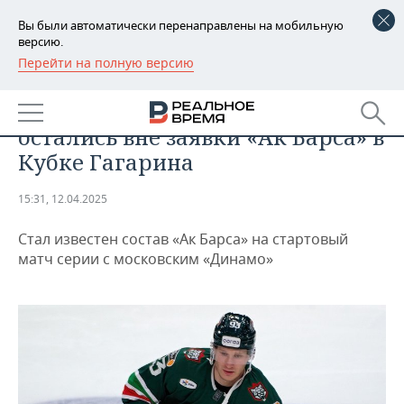
Вы были автоматически перенаправлены на мобильную
версию.
Перейти на полную версию
РЕГИОНЫ
СПОРТ
Коршков и Кошелев вновь
БАШКОРТОСТАН
НОВОСТИ
остались вне заявки «Ак Барса» в
ТАТАРСТАН
АНАЛИТИКА
Кубке Гагарина
УДМУРТИЯ
НОВОСТИ АНАЛИТИКИ
ЭКОНОМИКА
15:31, 12.04.2025
ДЕКЛАРАЦИИ О ДОХОДАХ
НОВОСТИ ЭКОНОМИКИ
ПРОМЫШЛЕННОСТЬ
Стал известен состав «Ак Барса» на стартовый
матч серии с московским «Динамо»
КОРОЛИ ГОСЗАКАЗА ПФО
ФИНАНСЫ
НОВОСТИ
НЕДВИЖИМОСТЬ
ПРОМЫШЛЕННОСТИ
ВУЗЫ ТАТАРСТАНА
БАНКИ
НОВОСТИ НЕДВИЖИМОСТИ
АВТО
АГРОПРОМ
КОМУ ПРИНАДЛЕЖАТ
БЮДЖЕТ
НОВОСТИ АВТО
БИЗНЕС
ТОРГОВЫЕ ЦЕНТРЫ
МАШИНОСТРОЕНИЕ
ТАТАРСТАНА
ИНВЕСТИЦИИ
НОВОСТИ БИЗНЕСА
ТЕХНОЛОГИИ