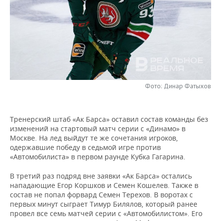
НЕФТЕХИМИЯ
РОЗНИЧНАЯ ТОРГОВЛЯ
НОВОСТИ ТЕХНОЛОГИЙ
МЕРОПРИЯТИЯ
НЕФТЬ
ТРАНСПОРТ
IT
НОВОСТИ МЕРОПРИЯТИЙ
СПОРТ
ОПК
УСЛУГИ
МЕДИА
ВЫЕЗДНАЯ РЕДАКЦИЯ
НОВОСТИ СПОРТА
ОБЩЕСТВО
ЭНЕРГЕТИКА
ТЕЛЕКОММУНИКАЦИИ
БИЗНЕС-БРАНЧИ
ФУТБОЛ
НОВОСТИ ОБЩЕСТВА
ФОТОГАЛЕРЕЯ
Фото: Динар Фатыхов
ONLINE-КОНФЕРЕНЦИИ
ХОККЕЙ
ВЛАСТЬ
СЮЖЕТЫ
Тренерский штаб «Ак Барса» оставил состав команды без
изменений на стартовый матч серии с «Динамо» в
ОТКРЫТАЯ ЛЕКЦИЯ
БАСКЕТБОЛ
ИНФРАСТРУКТУРА
СПРАВОЧНИК
Москве. На лед выйдут те же сочетания игроков,
одержавшие победу в седьмой игре против
ВОЛЕЙБОЛ
ИСТОРИЯ
СПИСОК ПЕРСОН
ПОЛНАЯ ВЕРСИЯ
«Автомобилиста» в первом раунде Кубка Гагарина.
В третий раз подряд вне заявки «Ак Барса» остались
КИБЕРСПОРТ
КУЛЬТУРА
СПИСОК КОМПАНИЙ
нападающие Егор Коршков и Семен Кошелев. Также в
состав не попал форвард Семен Терехов. В воротах с
ФИГУРНОЕ КАТАНИЕ
МЕДИЦИНА
первых минут сыграет Тимур Билялов, который ранее
провел все семь матчей серии с «Автомобилистом». Его