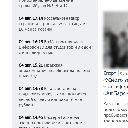
приостановлено движение
троллейбусов №5, 9 и 12
Россельхознадзор
04 авг, 17:14
ограничит транзит мяса птицы из
ЕС через Россию
В «Максе» появился
04 авг, 16:25
цифровой ID для студентов и людей
с инвалидностью
Иракская
04 авг, 15:21
авиакомпания возобновила полеты
Спорт
05 а
в Москву
«Много з
трансфер
В Татарстане на
04 авг, 14:58
«Ак Барс
поддержку молодых специалистов
лесной отрасли направят 6 млн
Казанцы на
рублей
подготовку
пребывают 
Блогера Гасанова
04 авг, 14:45
тренер ко
заочно приговорили к четырем