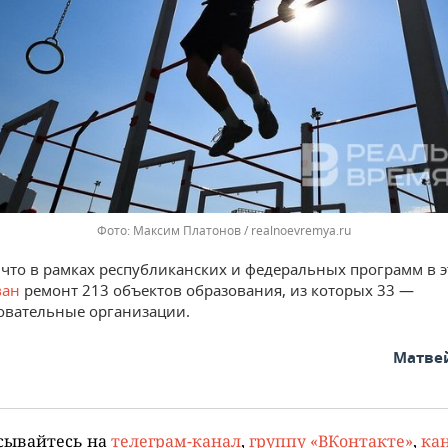
Максим Платонов / realnoevremya.ru
что в рамках республиканских и федеральных программ в э
ван
ремонт 213 объектов образования, из которых 33 —
овательные организации.
Матве
сывайтесь на
телеграм-канал
,
группу «ВКонтакте»
,
кан