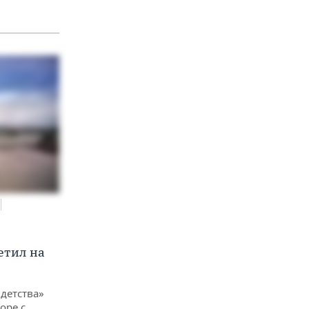
етил на
детства»
оре с