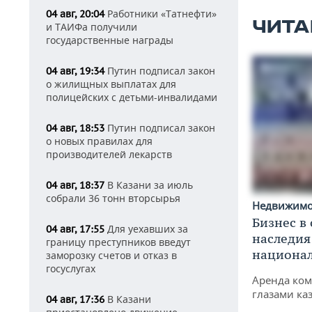
Работники «Татнефти»
04 авг, 20:04
ЧИТА
и ТАИФа получили
государственные награды
Путин подписал закон
04 авг, 19:34
о жилищных выплатах для
полицейских с детьми-инвалидами
Путин подписал закон
04 авг, 18:53
о новых правилах для
производителей лекарств
В Казани за июль
04 авг, 18:37
собрали 36 тонн вторсырья
Недвижим
Бизнес в
Для уехавших за
04 авг, 17:55
наследия
границу преступников введут
национа
заморозку счетов и отказ в
госуслугах
Аренда ко
глазами ка
В Казани
04 авг, 17:36