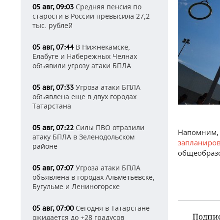
Средняя пенсия по
05 авг, 09:03
старости в России превысила 27,2
тыс. рублей
В Нижнекамске,
05 авг, 07:44
Елабуге и Набережных Челнах
объявили угрозу атаки БПЛА
Угроза атаки БПЛА
05 авг, 07:33
объявлена еще в двух городах
Татарстана
Силы ПВО отразили
05 авг, 07:22
Напомним, 
атаку БПЛА в Зеленодольском
запланиро
районе
общеобраз
Угроза атаки БПЛА
05 авг, 07:07
объявлена в городах Альметьевске,
Бугульме и Лениногорске
Сегодня в Татарстане
05 авг, 07:00
Подпи
ожидается до +28 градусов