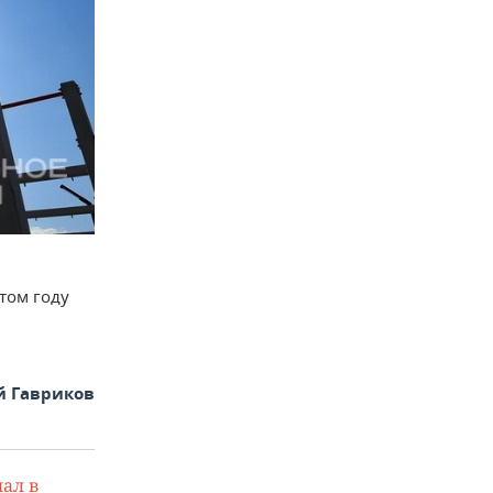
том году
й Гавриков
ал в