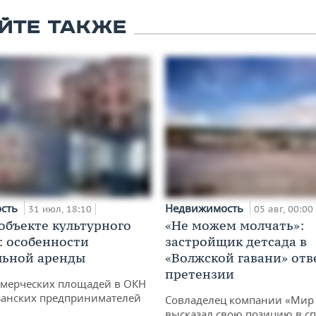
ЙТЕ ТАКЖЕ
ость
Недвижимость
31 июл, 18:10
05 авг, 00:00
 объекте культурного
«Не можем молчать»:
: особенности
застройщик детсада в
льной аренды
«Волжской гавани» отв
претензии
ммерческих площадей в ОКН
занских предпринимателей
Совладелец компании «Мир 
высказал свою позицию в сп