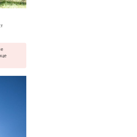
кт
ие
нце