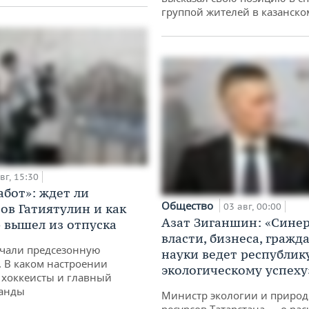
группой жителей в казанско
вг, 15:30
абот»: ждет ли
Общество
ов Гатиятулин и как
03 авг, 00:00
Азат Зиганшин: «Сине
» вышел из отпуска
власти, бизнеса, гражд
чали предсезонную
науки ведет республик
. В каком настроении
экологическому успеху
хоккеисты и главный
манды
Министр экологии и приро
ресурсов Татарстана — о рас