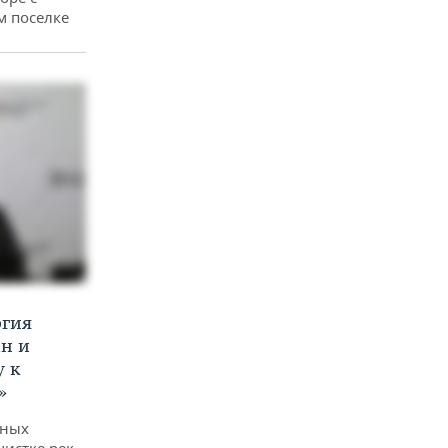
м поселке
ргия
ан и
у к
»
дных
чистке рек,