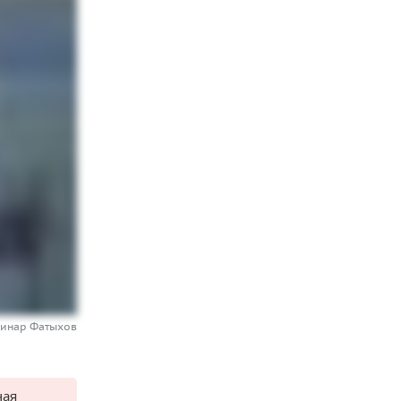
Динар Фатыхов
чая