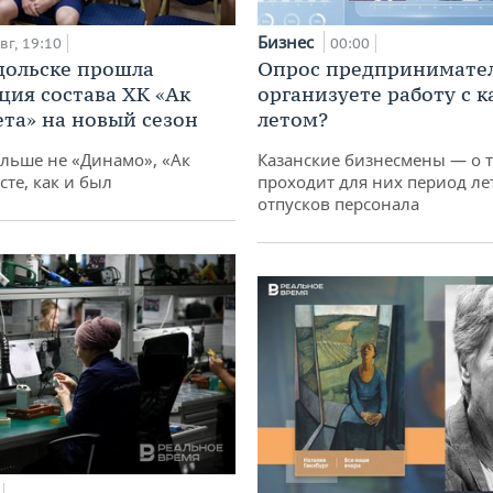
Бизнес
вг, 19:10
00:00
дольске прошла
Опрос предпринимател
ция состава ХК «Ак
организуете работу с 
ета» на новый сезон
летом?
ольше не «Динамо», «Ак
Казанские бизнесмены — о т
сте, как и был
проходит для них период ле
отпусков персонала