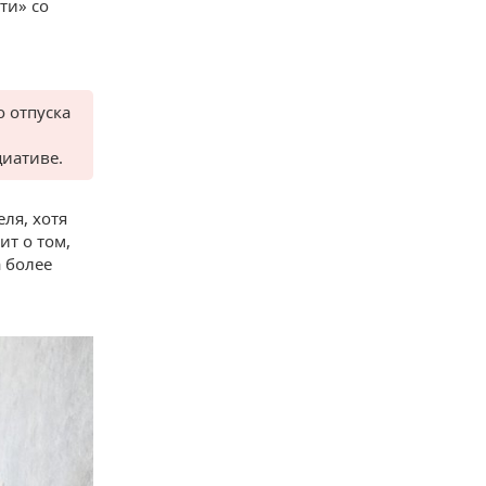
ти» со
 отпуска
циативе.
ля, хотя
ит о том,
а более