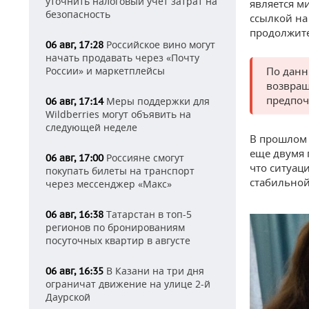
уточнить налоговый учет затрат на
является м
безопасность
ссылкой на
продолжите
Российское вино могут
06 авг, 17:28
начать продавать через «Почту
России» и маркетплейсы
По данн
возвращ
предпоч
Меры поддержки для
06 авг, 17:14
Wildberries могут объявить на
следующей неделе
В прошлом 
еще двумя г
Россияне смогут
06 авг, 17:00
что ситуац
покупать билеты на транспорт
стабильной
через мессенджер «Макс»
Татарстан в топ-5
06 авг, 16:38
регионов по бронированиям
посуточных квартир в августе
В Казани на три дня
06 авг, 16:35
ограничат движение на улице 2-й
Даурской