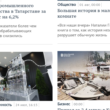
Общество
промышленного
01 авг, 00:00
Большая история в ма
ства в Татарстане за
комнате
 на 6,2%
«Все наши вчера» Наталии 
оказатели более чем
книга о том, как история не
обрабатывающих
разрушает обычную жизнь
в снизились
Бизнес
нность
00:00
24 июл, 16:15
Причал за 2,4 млрд: в 