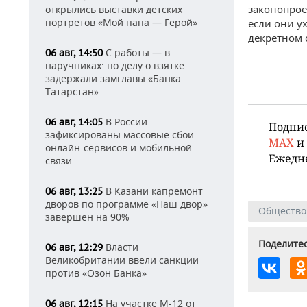
законопрое
открылись выставки детских
портретов «Мой папа — Герой»
если они у
декретном 
С работы — в
06 авг, 14:50
наручниках: по делу о взятке
задержали замглавы «Банка
Татарстан»
В России
06 авг, 14:05
Подпи
зафиксированы массовые сбои
MAX
и
онлайн-сервисов и мобильной
Ежедн
связи
В Казани капремонт
06 авг, 13:25
дворов по программе «Наш двор»
Общество
завершен на 90%
Поделитес
Власти
06 авг, 12:29
Великобритании ввели санкции
против «Озон Банка»
На участке М-12 от
06 авг, 12:15