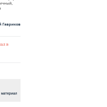
ничный,
в
й Гавриков
ал в
 материал