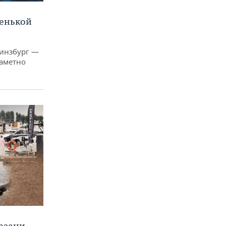
ленькой
Гинзбург —
заметно
Казани