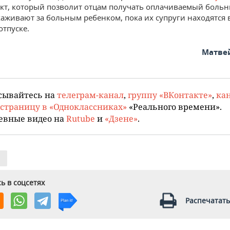
кт, который позволит отцам получать оплачиваемый боль
хаживают за больным ребенком, пока их супруги находятся 
отпуске.
Матве
сывайтесь на
телеграм-канал
,
группу «ВКонтакте»
,
кан
страницу в «Одноклассниках»
«Реального времени».
евные видео на
Rutube
и
«Дзене»
.
ь в соцсетях
Распечатать