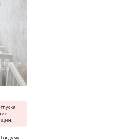
тпуска
кие
нщин.
 Госдуму