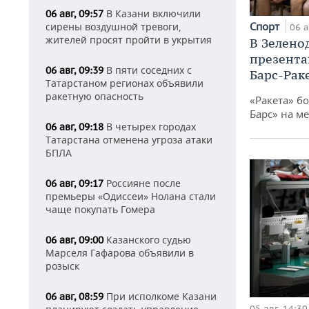
В Казани включили
06 авг, 09:57
Спорт
сирены воздушной тревоги,
06 а
жителей просят пройти в укрытия
В Зелено
презента
В пяти соседних с
06 авг, 09:39
Барс-Рак
Татарстаном регионах объявили
ракетную опасность
«Ракета» б
Барс» на ме
В четырех городах
06 авг, 09:18
Татарстана отменена угроза атаки
БПЛА
Россияне после
06 авг, 09:17
премьеры «Одиссеи» Нолана стали
чаще покупать Гомера
Казанского судью
06 авг, 09:00
Марселя Гафарова объявили в
розыск
При исполкоме Казани
06 авг, 08:59
05 авг, 14:30