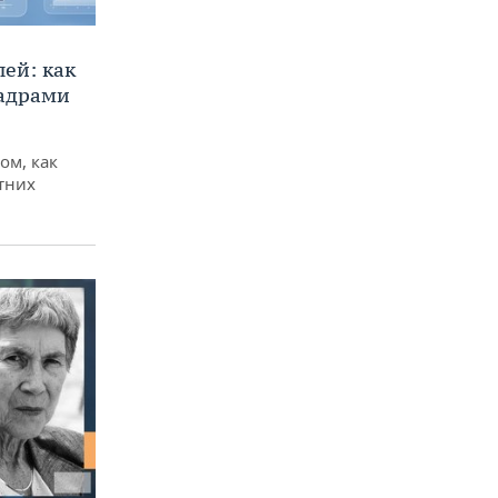
ей: как
кадрами
ом, как
тних