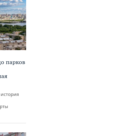
до парков
ная
 история
арты