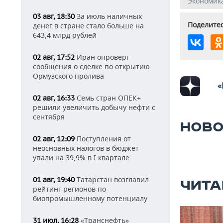
Экономик
За июль наличных
03 авг, 18:30
Поделитес
денег в стране стало больше на
643,4 млрд рублей
Иран опроверг
02 авг, 17:52
сообщения о сделке по открытию
Ормузского пролива
«
Семь стран ОПЕК+
02 авг, 16:33
решили увеличить добычу нефти с
сентября
НОВО
Поступления от
02 авг, 12:09
неосновных налогов в бюджет
упали на 39,9% в I квартале
Татарстан возглавил
01 авг, 19:40
ЧИТА
рейтинг регионов по
биопромышленному потенциалу
«Транснефть»
31 июл, 16:28