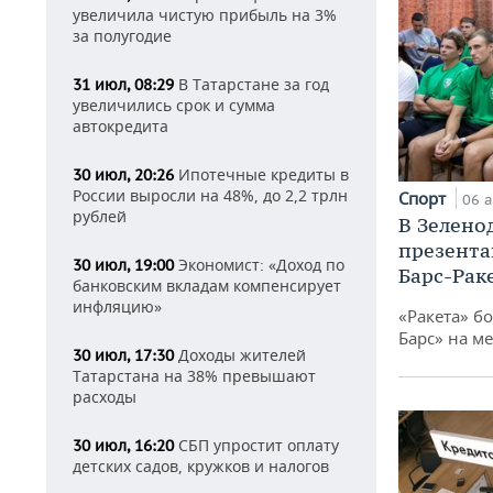
увеличила чистую прибыль на 3%
за полугодие
В Татарстане за год
31 июл, 08:29
увеличились срок и сумма
автокредита
Ипотечные кредиты в
30 июл, 20:26
России выросли на 48%, до 2,2 трлн
Спорт
06 а
рублей
В Зелено
презента
Экономист: «Доход по
30 июл, 19:00
Барс-Рак
банковским вкладам компенсирует
инфляцию»
«Ракета» б
Барс» на ме
Доходы жителей
30 июл, 17:30
Татарстана на 38% превышают
расходы
СБП упростит оплату
30 июл, 16:20
детских садов, кружков и налогов