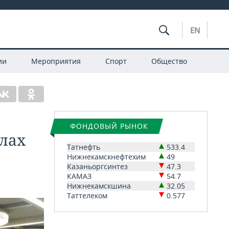
EN
ии
Мероприятия
Спорт
Общество
ФОНДОВЫЙ РЫНОК
лах
Татнефть
533.4
Нижнекамскнефтехим
49
Казаньоргсинтез
47.3
КАМАЗ
54.7
Нижнекамскшина
32.05
Таттелеком
0.577