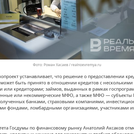
Роман Хасаев / realnoevremya.ru
нопроект устанавливает, что решение о предоставлении кр
 может быть принято в отношении кредитов с несколькими
 или кредиторами; займов, выданных в рамках госпрограм
енные или некоммерческие МФО, а также МФО — субъекты
полученных банками, страховыми компаниями, инвестици
ми фондами, ломбардными организациями, участниками и
тета Госдумы по финансовому рынку Анатолий Аксаков отме
сть кредитных каникул для самозанятых требует обоснова