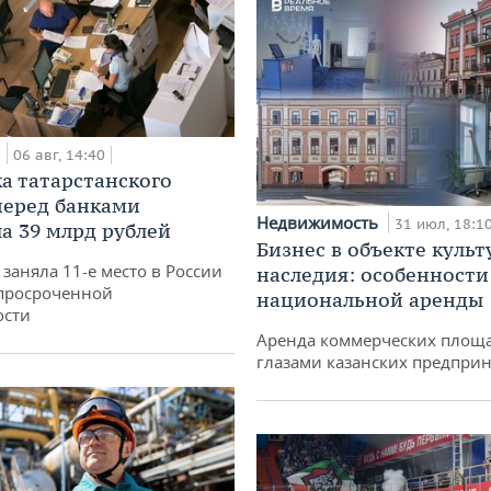
а
06 авг, 14:40
а татарстанского
перед банками
Недвижимость
31 июл, 18:1
а 39 млрд рублей
Бизнес в объекте культ
заняла 11-е место в России
наследия: особенности
просроченной
национальной аренды
ости
Аренда коммерческих площ
глазами казанских предпри