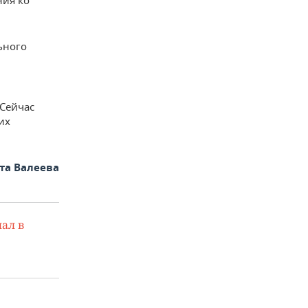
ьного
Сейчас
их
та Валеева
ал в