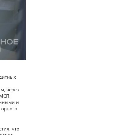
едитных
м, через
 МСП;
онными и
горного
тил, что
ния ко