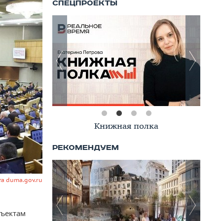
Книжная полка
та duma.gov.ru
бъектам