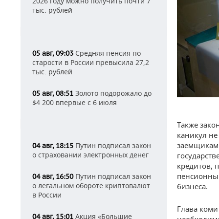
2026 году можно получить почти 7
тыс. рублей
Средняя пенсия по
05 авг, 09:03
старости в России превысила 27,2
тыс. рублей
Золото подорожало до
05 авг, 08:51
$4 200 впервые с 6 июля
Также зако
каникул не
заемщиками
Путин подписал закон
04 авг, 18:15
о страховании электронных денег
государств
кредитов, 
пенсионны
Путин подписал закон
04 авг, 16:50
о легальном обороте криптовалют
бизнеса.
в России
Глава коми
Акция «Большие
04 авг, 15:01
необходимо