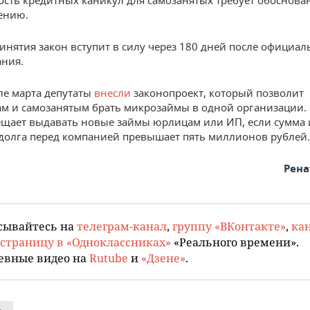
ению.
ринятия закон вступит в силу через 180 дней после официал
ния.
ле марта депутаты
внесли
законопроект, который позволит
м и самозанятым брать микрозаймы в одной организации. 
ещает выдавать новые займы юрлицам или ИП, если сумма 
долга перед компанией превышает пять миллионов рублей.
Рена
сывайтесь на
телеграм-канал
,
группу «ВКонтакте»
,
кан
страницу в «Одноклассниках»
«Реального времени».
евные видео на
Rutube
и
«Дзене»
.