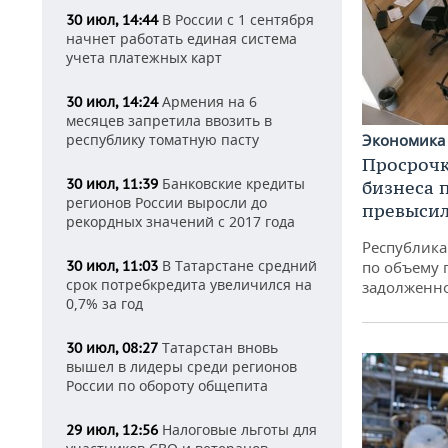
В России с 1 сентября
30 июл, 14:44
начнет работать единая система
учета платежных карт
Армения на 6
30 июл, 14:24
месяцев запретила ввозить в
республику томатную пасту
Экономик
Просрочк
Банковские кредиты
30 июл, 11:39
бизнеса 
регионов России выросли до
превысил
рекордных значений с 2017 года
Республика 
В Татарстане средний
30 июл, 11:03
по объему 
срок потребкредита увеличился на
задолженн
0,7% за год
Татарстан вновь
30 июл, 08:27
вышел в лидеры среди регионов
России по обороту общепита
Налоговые льготы для
29 июл, 12:56