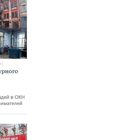
0
урного
адей в ОКН
нимателей