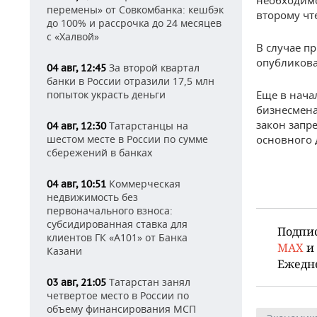
перемены» от Совкомбанка: кешбэк
второму чт
до 100% и рассрочка до 24 месяцев
с «Халвой»
В случае п
опубликова
За второй квартал
04 авг, 12:45
банки в России отразили 17,5 млн
Еще в нача
попыток украсть деньги
бизнесмена
закон запр
Татарстанцы на
04 авг, 12:30
основного 
шестом месте в России по сумме
сбережений в банках
Коммерческая
04 авг, 10:51
недвижимость без
первоначального взноса:
субсидированная ставка для
Подпи
клиентов ГК «А101» от Банка
MAX
и
Казани
Ежедн
Татарстан занял
03 авг, 21:05
четвертое место в России по
объему финансирования МСП