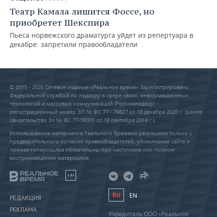
Театр Камала лишится Фоссе, но
приобретет Шекспира
Пьеса норвежского драматурга уйдет из репертуара в
декабре: запретили правообладатели
© 2015 - 2026 Сетевое издание «Реальное время» Зарегистрировано
Федеральной службой по надзору в сфере связи, информационных
технологий и массовых коммуникаций (Роскомнадзор) –
регистрационный номер ЭЛ № ФС 77 - 79627 от 18 декабря 2020 г. (ранее
свидетельство Эл № ФС 77-59331 от 18 сентября 2014 г.)
Использование материалов Реального Времени разрешено только с
предварительного согласия правообладателей, упоминание сайта и
прямая гиперссылка обязательны при частичном или полном
воспроизведении материалов.
18+
RU
EN
РЕДАКЦИЯ
РЕКЛАМА
Учредитель ООО «Реальное