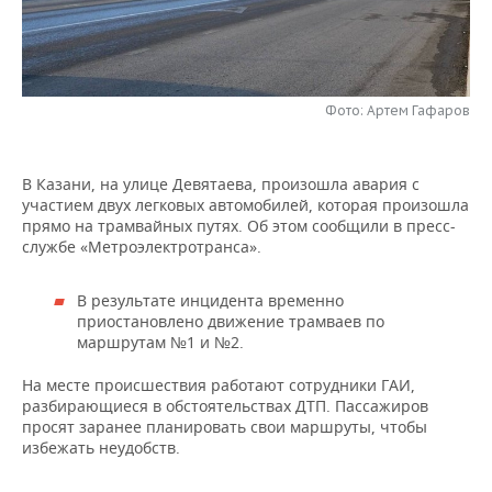
НЕФТЕХИМИЯ
РОЗНИЧНАЯ ТОРГОВЛЯ
НОВОСТИ ТЕХНОЛОГИЙ
МЕРОПРИЯТИЯ
НЕФТЬ
ТРАНСПОРТ
IT
НОВОСТИ МЕРОПРИЯТИЙ
СПОРТ
ОПК
Фото: Артем Гафаров
УСЛУГИ
МЕДИА
ВЫЕЗДНАЯ РЕДАКЦИЯ
НОВОСТИ СПОРТА
ОБЩЕСТВО
ЭНЕРГЕТИКА
В Казани, на улице Девятаева, произошла авария с
ТЕЛЕКОММУНИКАЦИИ
БИЗНЕС-БРАНЧИ
ФУТБОЛ
НОВОСТИ ОБЩЕСТВА
ФОТОГАЛЕРЕЯ
участием двух легковых автомобилей, которая произошла
прямо на трамвайных путях. Об этом сообщили в пресс-
ONLINE-КОНФЕРЕНЦИИ
ХОККЕЙ
ВЛАСТЬ
СЮЖЕТЫ
службе «Метроэлектротранса».
ОТКРЫТАЯ ЛЕКЦИЯ
БАСКЕТБОЛ
ИНФРАСТРУКТУРА
СПРАВОЧНИК
В результате инцидента временно
приостановлено движение трамваев по
маршрутам №1 и №2.
ВОЛЕЙБОЛ
ИСТОРИЯ
СПИСОК ПЕРСОН
ПОЛНАЯ ВЕРСИЯ
На месте происшествия работают сотрудники ГАИ,
КИБЕРСПОРТ
КУЛЬТУРА
СПИСОК КОМПАНИЙ
разбирающиеся в обстоятельствах ДТП. Пассажиров
просят заранее планировать свои маршруты, чтобы
ФИГУРНОЕ КАТАНИЕ
МЕДИЦИНА
избежать неудобств.