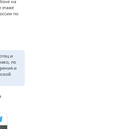
йоне на
м этаже
оссии по
отец и
ако, по
орения и
нской
я