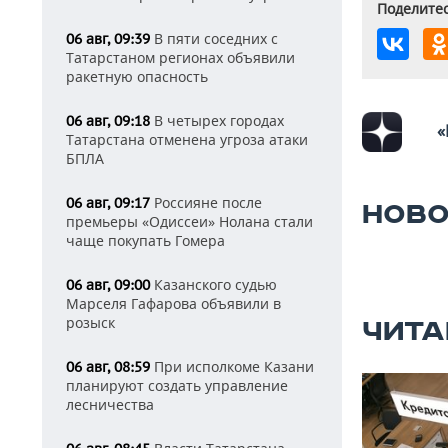
Поделитес
В пяти соседних с
06 авг, 09:39
Татарстаном регионах объявили
ракетную опасность
В четырех городах
06 авг, 09:18
«
Татарстана отменена угроза атаки
БПЛА
Россияне после
06 авг, 09:17
НОВО
премьеры «Одиссеи» Нолана стали
чаще покупать Гомера
Казанского судью
06 авг, 09:00
Марселя Гафарова объявили в
розыск
ЧИТА
При исполкоме Казани
06 авг, 08:59
планируют создать управление
лесничества