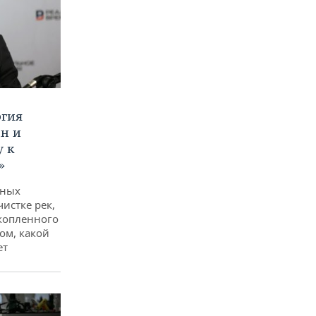
ргия
ан и
у к
»
дных
чистке рек,
копленного
ом, какой
ет