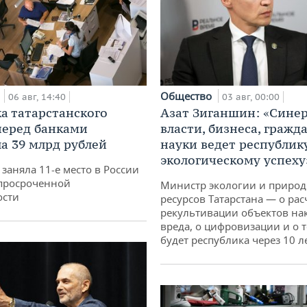
а
Общество
06 авг, 14:40
03 авг, 00:00
а татарстанского
Азат Зиганшин: «Сине
перед банками
власти, бизнеса, гражд
а 39 млрд рублей
науки ведет республик
экологическому успеху
заняла 11-е место в России
просроченной
Министр экологии и приро
ости
ресурсов Татарстана — о рас
рекультивации объектов на
вреда, о цифровизации и о т
будет республика через 10 л