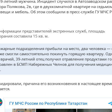
39-летний мужчина. Инцидент случился в Автозаводском ра
ора Полякова, 2в, где в двухкомнатной квартире на седьмо
 вещи и мебель. Об этом сообщили в пресс-службе ГУ МЧС Р
нформации представителей экстренных служб, площадь
орания составила 15 кв. м.
ожарные подразделения прибыли на место, два человека — 
же смогли самостоятельно покинуть горящую квартиру. Одн
врачей, 39-летний отец получил отравление продуктами г
равлен в БСМП Набережных Челнов для получения медици
.
идировали, причина его возникновения в настоящее врем
ается.