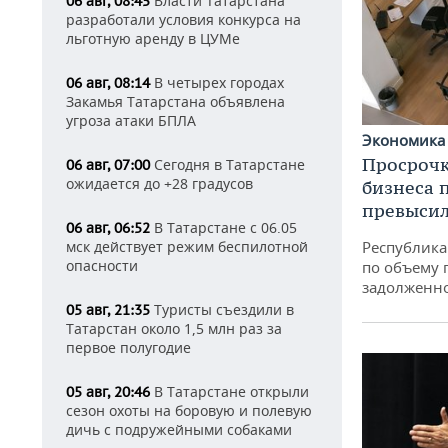
Власти Татарстана
06 авг, 08:45
разработали условия конкурса на
льготную аренду в ЦУМе
В четырех городах
06 авг, 08:14
Закамья Татарстана объявлена
угроза атаки БПЛА
Экономик
Просрочк
Сегодня в Татарстане
06 авг, 07:00
ожидается до +28 градусов
бизнеса 
превысил
В Татарстане с 06.05
06 авг, 06:52
мск действует режим беспилотной
Республика 
опасности
по объему 
задолженн
Туристы съездили в
05 авг, 21:35
Татарстан около 1,5 млн раз за
первое полугодие
В Татарстане открыли
05 авг, 20:46
сезон охоты на боровую и полевую
дичь с подружейными собаками