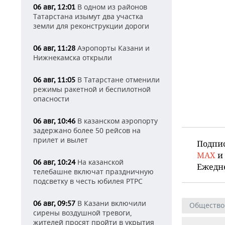
В одном из районов
06 авг, 12:01
Татарстана изымут два участка
земли для реконструкции дороги
Аэропорты Казани и
06 авг, 11:28
Нижнекамска открыли
В Татарстане отменили
06 авг, 11:05
режимы ракетной и беспилотной
опасности
В казанском аэропорту
06 авг, 10:46
задержано более 50 рейсов на
прилет и вылет
Подпи
MAX
и
На казанской
06 авг, 10:24
Ежедн
телебашне включат праздничную
подсветку в честь юбилея РТРС
В Казани включили
06 авг, 09:57
Общество
сирены воздушной тревоги,
жителей просят пройти в укрытия