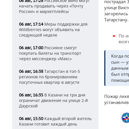
Российское вино могут
06 авг, 17:28
пострадал 
начать продавать через «Почту
улице Викт
России» и маркетплейсы
загорелись
Татарстану.
Меры поддержки для
06 авг, 17:14
Wildberries могут объявить на
следующей неделе
По и
возг
Россияне смогут
06 авг, 17:00
покупать билеты на транспорт
Когда п
через мессенджер «Макс»
сын — у
данным 
Татарстан в топ-5
06 авг, 16:38
был отп
регионов по бронированиям
помощи
посуточных квартир в августе
В Казани на три дня
06 авг, 16:35
Пожар ликв
ограничат движение на улице 2-й
устанавлив
Даурской
Каждый второй житель
06 авг, 15:50
Казани готовит каждый день