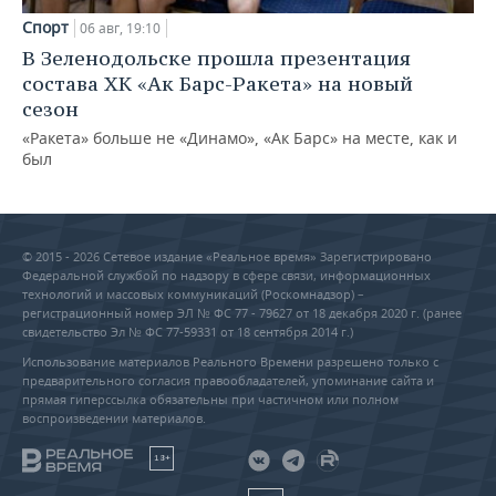
Спорт
06 авг, 19:10
В Зеленодольске прошла презентация
состава ХК «Ак Барс-Ракета» на новый
сезон
«Ракета» больше не «Динамо», «Ак Барс» на месте, как и
был
© 2015 - 2026 Сетевое издание «Реальное время» Зарегистрировано
Федеральной службой по надзору в сфере связи, информационных
технологий и массовых коммуникаций (Роскомнадзор) –
регистрационный номер ЭЛ № ФС 77 - 79627 от 18 декабря 2020 г. (ранее
свидетельство Эл № ФС 77-59331 от 18 сентября 2014 г.)
Использование материалов Реального Времени разрешено только с
предварительного согласия правообладателей, упоминание сайта и
прямая гиперссылка обязательны при частичном или полном
воспроизведении материалов.
18+