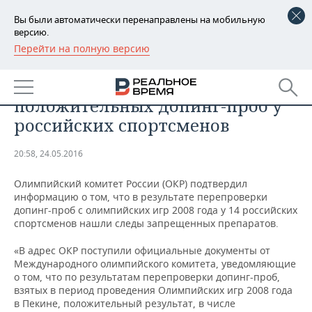
Вы были автоматически перенаправлены на мобильную
версию.
Перейти на полную версию
РЕГИОНЫ
СПОРТ
ОКР подтвердил 14
БАШКОРТОСТАН
НОВОСТИ
положительных допинг-проб у
ТАТАРСТАН
АНАЛИТИКА
российских спортсменов
УДМУРТИЯ
НОВОСТИ АНАЛИТИКИ
ЭКОНОМИКА
20:58, 24.05.2016
ДЕКЛАРАЦИИ О ДОХОДАХ
НОВОСТИ ЭКОНОМИКИ
ПРОМЫШЛЕННОСТЬ
Олимпийский комитет России (ОКР) подтвердил
информацию о том, что в результате перепроверки
КОРОЛИ ГОСЗАКАЗА ПФО
ФИНАНСЫ
НОВОСТИ
НЕДВИЖИМОСТЬ
допинг-проб с олимпийских игр 2008 года у 14 российских
ПРОМЫШЛЕННОСТИ
спортсменов нашли следы запрещенных препаратов.
ВУЗЫ ТАТАРСТАНА
БАНКИ
НОВОСТИ НЕДВИЖИМОСТИ
АВТО
«В адрес ОКР поступили официальные документы от
АГРОПРОМ
Международного олимпийского комитета, уведомляющие
КОМУ ПРИНАДЛЕЖАТ
БЮДЖЕТ
НОВОСТИ АВТО
БИЗНЕС
о том, что по результатам перепроверки допинг-проб,
ТОРГОВЫЕ ЦЕНТРЫ
МАШИНОСТРОЕНИЕ
взятых в период проведения Олимпийских игр 2008 года
ТАТАРСТАНА
в Пекине, положительный результат, в числе
ИНВЕСТИЦИИ
НОВОСТИ БИЗНЕСА
ТЕХНОЛОГИИ