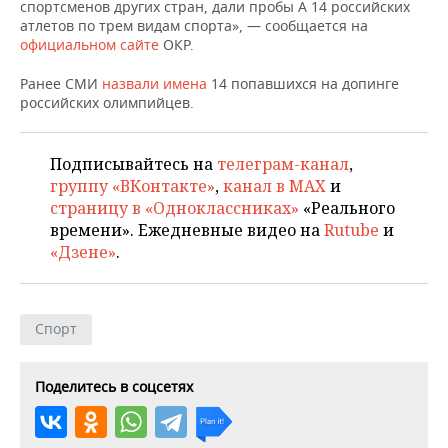
НЕФТЕХИМИЯ
спортсменов других стран, дали пробы А 14 российских
атлетов по трем видам спорта», — сообщается на
РОЗНИЧНАЯ ТОРГОВЛЯ
НОВОСТИ ТЕХНОЛОГИЙ
МЕРОПРИЯТИЯ
официальном сайте
ОКР.
НЕФТЬ
ТРАНСПОРТ
IT
НОВОСТИ МЕРОПРИЯТИЙ
СПОРТ
Ранее СМИ
назвали имена
14 попавшихся на допинге
ОПК
российских олимпийцев.
УСЛУГИ
МЕДИА
ВЫЕЗДНАЯ РЕДАКЦИЯ
НОВОСТИ СПОРТА
ОБЩЕСТВО
ЭНЕРГЕТИКА
Подписывайтесь на
телеграм-канал
,
ТЕЛЕКОММУНИКАЦИИ
БИЗНЕС-БРАНЧИ
ФУТБОЛ
НОВОСТИ ОБЩЕСТВА
ФОТОГАЛЕРЕЯ
группу «ВКонтакте»
,
канал в MAX
и
страницу в «Одноклассниках»
«Реального
ONLINE-КОНФЕРЕНЦИИ
ХОККЕЙ
ВЛАСТЬ
СЮЖЕТЫ
времени». Ежедневные видео на
Rutube
и
«Дзене»
.
ОТКРЫТАЯ ЛЕКЦИЯ
БАСКЕТБОЛ
ИНФРАСТРУКТУРА
СПРАВОЧНИК
ВОЛЕЙБОЛ
ИСТОРИЯ
СПИСОК ПЕРСОН
ПОЛНАЯ ВЕРСИЯ
Спорт
КИБЕРСПОРТ
КУЛЬТУРА
СПИСОК КОМПАНИЙ
Поделитесь в соцсетях
ФИГУРНОЕ КАТАНИЕ
МЕДИЦИНА