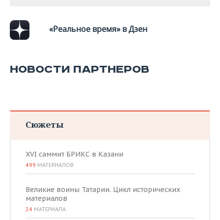
ВОДНЫЕ ВИДЫ СПОРТА
ОБРАЗОВАНИЕ
ХОККЕЙ С МЯЧОМ
ПРОИСШЕСТВИЯ
«Реальное время» в Дзен
НОВОСТИ ПАРТНЕРОВ
Сюжеты
XVI саммит БРИКС в Казани
499
МАТЕРИАЛОВ
Великие воины Татарии. Цикл исторических
материалов
24
МАТЕРИАЛА