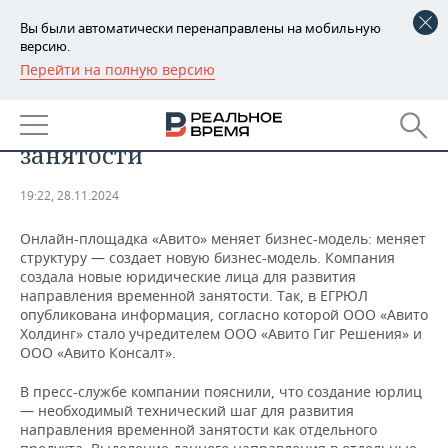
Вы были автоматически перенаправлены на мобильную
версию.
Перейти на полную версию
РЕГИОНЫ
«Авито» меняет структуру для
БАШКОРТОСТАН
НОВОСТИ
выхода на рынок временной
занятости
ТАТАРСТАН
АНАЛИТИКА
19:22, 28.11.2024
УДМУРТИЯ
НОВОСТИ АНАЛИТИКИ
ЭКОНОМИКА
Онлайн-площадка «Авито» меняет бизнес-модель: меняет
ДЕКЛАРАЦИИ О ДОХОДАХ
НОВОСТИ ЭКОНОМИКИ
ПРОМЫШЛЕННОСТЬ
структуру — создает новую бизнес-модель. Компания
создала новые юридические лица для развития
направления временной занятости. Так, в ЕГРЮЛ
КОРОЛИ ГОСЗАКАЗА ПФО
ФИНАНСЫ
НОВОСТИ
НЕДВИЖИМОСТЬ
опубликована информация, согласно которой ООО «Авито
ПРОМЫШЛЕННОСТИ
Холдинг» стало учредителем ООО «Авито Гиг Решения» и
ВУЗЫ ТАТАРСТАНА
БАНКИ
НОВОСТИ НЕДВИЖИМОСТИ
АВТО
ООО «Авито Консалт».
АГРОПРОМ
В пресс-службе компании пояснили, что создание юрлиц
КОМУ ПРИНАДЛЕЖАТ
БЮДЖЕТ
НОВОСТИ АВТО
БИЗНЕС
ТОРГОВЫЕ ЦЕНТРЫ
МАШИНОСТРОЕНИЕ
— необходимый технический шаг для развития
ТАТАРСТАНА
направления временной занятости как отдельного
ИНВЕСТИЦИИ
НОВОСТИ БИЗНЕСА
ТЕХНОЛОГИИ