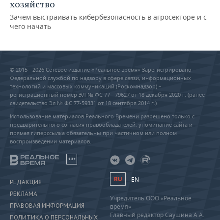
хозяйство
Зачем выстраивать кибербезопасность в агросекторе и с
чего начать
© 2015 - 2026 Сетевое издание «Реальное время» Зарегистрировано
Федеральной службой по надзору в сфере связи, информационных
технологий и массовых коммуникаций (Роскомнадзор) –
регистрационный номер ЭЛ № ФС 77 - 79627 от 18 декабря 2020 г. (ранее
свидетельство Эл № ФС 77-59331 от 18 сентября 2014 г.)
Использование материалов Реального Времени разрешено только с
предварительного согласия правообладателей, упоминание сайта и
прямая гиперссылка обязательны при частичном или полном
воспроизведении материалов.
18+
RU
EN
РЕДАКЦИЯ
РЕКЛАМА
Учредитель ООО «Реальное
ПРАВОВАЯ ИНФОРМАЦИЯ
время»
Главный редактор Саушина А.А.
ПОЛИТИКА О ПЕРСОНАЛЬНЫХ