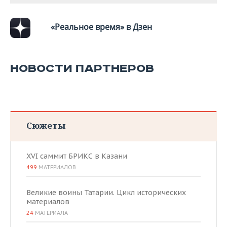
ВОДНЫЕ ВИДЫ СПОРТА
ОБРАЗОВАНИЕ
ХОККЕЙ С МЯЧОМ
ПРОИСШЕСТВИЯ
«Реальное время» в Дзен
НОВОСТИ ПАРТНЕРОВ
Сюжеты
XVI саммит БРИКС в Казани
499
МАТЕРИАЛОВ
Великие воины Татарии. Цикл исторических
материалов
24
МАТЕРИАЛА