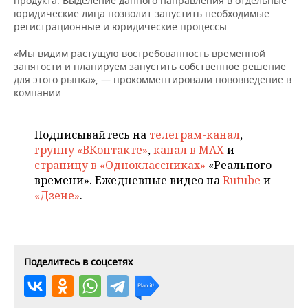
продукта. Выделение данного направления в отдельные
НЕФТЕХИМИЯ
юридические лица позволит запустить необходимые
РОЗНИЧНАЯ ТОРГОВЛЯ
НОВОСТИ ТЕХНОЛОГИЙ
МЕРОПРИЯТИЯ
регистрационные и юридические процессы.
НЕФТЬ
«Мы видим растущую востребованность временной
ТРАНСПОРТ
IT
НОВОСТИ МЕРОПРИЯТИЙ
СПОРТ
занятости и планируем запустить собственное решение
ОПК
для этого рынка», — прокомментировали нововведение в
УСЛУГИ
МЕДИА
ВЫЕЗДНАЯ РЕДАКЦИЯ
НОВОСТИ СПОРТА
ОБЩЕСТВО
компании.
ЭНЕРГЕТИКА
ТЕЛЕКОММУНИКАЦИИ
БИЗНЕС-БРАНЧИ
ФУТБОЛ
НОВОСТИ ОБЩЕСТВА
ФОТОГАЛЕРЕЯ
Подписывайтесь на
телеграм-канал
,
группу «ВКонтакте»
,
канал в MAX
и
ONLINE-КОНФЕРЕНЦИИ
ХОККЕЙ
ВЛАСТЬ
СЮЖЕТЫ
страницу в «Одноклассниках»
«Реального
времени». Ежедневные видео на
Rutube
и
ОТКРЫТАЯ ЛЕКЦИЯ
БАСКЕТБОЛ
ИНФРАСТРУКТУРА
СПРАВОЧНИК
«Дзене»
.
ВОЛЕЙБОЛ
ИСТОРИЯ
СПИСОК ПЕРСОН
ПОЛНАЯ ВЕРСИЯ
КИБЕРСПОРТ
КУЛЬТУРА
СПИСОК КОМПАНИЙ
Поделитесь в соцсетях
ФИГУРНОЕ КАТАНИЕ
МЕДИЦИНА