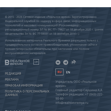
© 2015 - 2026 Сетевое издание «Реальное время» Зарегистрировано
Федеральной службой по надзору в сфере связи, информационных
технологий и массовых коммуникаций (Роскомнадзор) –
регистрационный номер ЭЛ № ФС 77 - 79627 от 18 декабря 2020 г. (ранее
свидетельство Эл № ФС 77-59331 от 18 сентября 2014 г.)
Использование материалов Реального Времени разрешено только с
предварительного согласия правообладателей, упоминание сайта и
прямая гиперссылка обязательны при частичном или полном
воспроизведении материалов.
18+
RU
EN
РЕДАКЦИЯ
РЕКЛАМА
Учредитель ООО «Реальное
ПРАВОВАЯ ИНФОРМАЦИЯ
время»
Главный редактор Саушина А.А.
ПОЛИТИКА О ПЕРСОНАЛЬНЫХ
Телефон редакции: +7 (843) 222-
ДАННЫХ
90-80
info@realnoevremya.ru