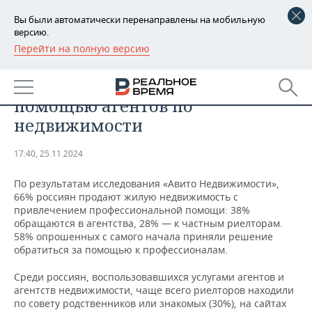
Вы были автоматически перенаправлены на мобильную
версию.
Перейти на полную версию
РЕГИОНЫ
НЕДВИЖИМОСТЬ
66% россиян продают жилье с
БАШКОРТОСТАН
НОВОСТИ
помощью агентов по
ТАТАРСТАН
АНАЛИТИКА
недвижимости
УДМУРТИЯ
НОВОСТИ АНАЛИТИКИ
ЭКОНОМИКА
17:40, 25.11.2024
ДЕКЛАРАЦИИ О ДОХОДАХ
НОВОСТИ ЭКОНОМИКИ
ПРОМЫШЛЕННОСТЬ
По результатам исследования «Авито Недвижимости»,
66% россиян продают жилую недвижимость с
КОРОЛИ ГОСЗАКАЗА ПФО
ФИНАНСЫ
НОВОСТИ
НЕДВИЖИМОСТЬ
привлечением профессиональной помощи: 38%
ПРОМЫШЛЕННОСТИ
обращаются в агентства, 28% — к частным риелторам.
58% опрошенных с самого начала приняли решение
ВУЗЫ ТАТАРСТАНА
БАНКИ
НОВОСТИ НЕДВИЖИМОСТИ
АВТО
обратиться за помощью к профессионалам.
АГРОПРОМ
КОМУ ПРИНАДЛЕЖАТ
БЮДЖЕТ
НОВОСТИ АВТО
БИЗНЕС
Среди россиян, воспользовавшихся услугами агентов и
ТОРГОВЫЕ ЦЕНТРЫ
МАШИНОСТРОЕНИЕ
агентств недвижимости, чаще всего риелторов находили
ТАТАРСТАНА
по совету родственников или знакомых (30%), на сайтах
ИНВЕСТИЦИИ
НОВОСТИ БИЗНЕСА
ТЕХНОЛОГИИ