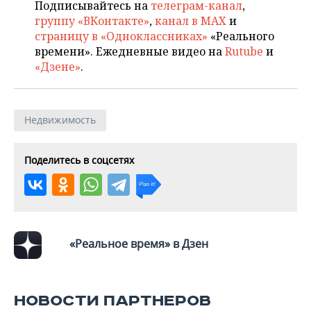
ВОДНЫЕ ВИДЫ СПОРТА
ОБРАЗОВАНИЕ
Подписывайтесь на
телеграм-канал
,
группу «ВКонтакте»
,
канал в MAX
и
ХОККЕЙ С МЯЧОМ
ПРОИСШЕСТВИЯ
страницу в «Одноклассниках»
«Реального
времени». Ежедневные видео на
Rutube
и
«Дзене»
.
Недвижимость
Поделитесь в соцсетях
«Реальное время» в Дзен
НОВОСТИ ПАРТНЕРОВ