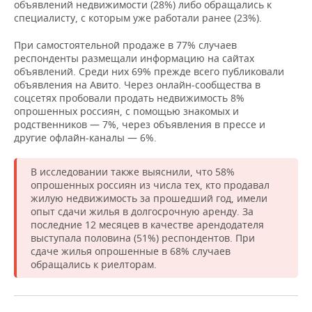
НЕФТЕХИМИЯ
объявлений недвижимости (28%) либо обращались к
специалисту, с которым уже работали ранее (23%).
РОЗНИЧНАЯ ТОРГОВЛЯ
НОВОСТИ ТЕХНОЛОГИЙ
МЕРОПРИЯТИЯ
НЕФТЬ
При самостоятельной продаже в 77% случаев
ТРАНСПОРТ
IT
НОВОСТИ МЕРОПРИЯТИЙ
СПОРТ
респонденты размещали информацию на сайтах
ОПК
объявлений. Среди них 69% прежде всего публиковали
объявления на Авито. Через онлайн-сообщества в
УСЛУГИ
МЕДИА
ВЫЕЗДНАЯ РЕДАКЦИЯ
НОВОСТИ СПОРТА
ОБЩЕСТВО
соцсетях пробовали продать недвижимость 8%
ЭНЕРГЕТИКА
опрошенных россиян, с помощью знакомых и
ТЕЛЕКОММУНИКАЦИИ
БИЗНЕС-БРАНЧИ
ФУТБОЛ
НОВОСТИ ОБЩЕСТВА
ФОТОГАЛЕРЕЯ
родственников — 7%, через объявления в прессе и
другие офлайн-каналы — 6%.
ONLINE-КОНФЕРЕНЦИИ
ХОККЕЙ
ВЛАСТЬ
СЮЖЕТЫ
В исследовании также выяснили, что 58%
опрошенных россиян из числа тех, кто продавал
ОТКРЫТАЯ ЛЕКЦИЯ
БАСКЕТБОЛ
ИНФРАСТРУКТУРА
СПРАВОЧНИК
жилую недвижимость за прошедший год, имели
опыт сдачи жилья в долгосрочную аренду. За
ВОЛЕЙБОЛ
ИСТОРИЯ
СПИСОК ПЕРСОН
ПОЛНАЯ ВЕРСИЯ
последние 12 месяцев в качестве арендодателя
выступала половина (51%) респондентов. При
КИБЕРСПОРТ
КУЛЬТУРА
СПИСОК КОМПАНИЙ
сдаче жилья опрошенные в 68% случаев
обращались к риелторам.
ФИГУРНОЕ КАТАНИЕ
МЕДИЦИНА