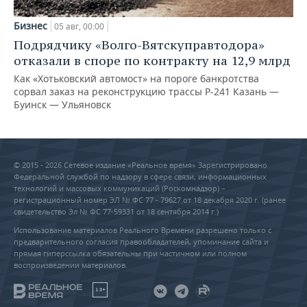
Бизнес
05 авг, 00:00
Подрядчику «Волго-Вятскуправтодора»
отказали в споре по контракту на 12,9 млрд
Как «Хотьковский автомост» на пороге банкротства
сорвал заказ на реконструкцию трассы Р‑241 Казань —
Буинск — Ульяновск
© 2015 - 2026 Сетевое издание «Реальное время» Зарегистрировано
Федеральной службой по надзору в сфере связи, информационных
технологий и массовых коммуникаций (Роскомнадзор) –
регистрационный номер ЭЛ № ФС 77 - 79627 от 18 декабря 2020 г. (ранее
свидетельство Эл № ФС 77-59331 от 18 сентября 2014 г.)
Использование материалов Реального Времени разрешено только с
предварительного согласия правообладателей, упоминание сайта и
прямая гиперссылка обязательны при частичном или полном
воспроизведении материалов.
18+