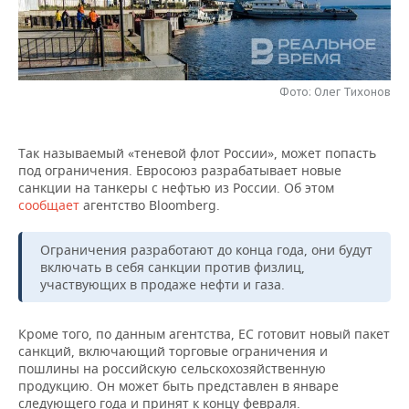
НЕФТЕХИМИЯ
РОЗНИЧНАЯ ТОРГОВЛЯ
НОВОСТИ ТЕХНОЛОГИЙ
МЕРОПРИЯТИЯ
НЕФТЬ
ТРАНСПОРТ
IT
НОВОСТИ МЕРОПРИЯТИЙ
СПОРТ
ОПК
Фото: Олег Тихонов
УСЛУГИ
МЕДИА
ВЫЕЗДНАЯ РЕДАКЦИЯ
НОВОСТИ СПОРТА
ОБЩЕСТВО
ЭНЕРГЕТИКА
Так называемый «теневой флот России», может попасть
ТЕЛЕКОММУНИКАЦИИ
БИЗНЕС-БРАНЧИ
ФУТБОЛ
НОВОСТИ ОБЩЕСТВА
ФОТОГАЛЕРЕЯ
под ограничения. Евросоюз разрабатывает новые
санкции на танкеры с нефтью из России. Об этом
ONLINE-КОНФЕРЕНЦИИ
ХОККЕЙ
ВЛАСТЬ
СЮЖЕТЫ
сообщает
агентство Bloomberg.
ОТКРЫТАЯ ЛЕКЦИЯ
БАСКЕТБОЛ
ИНФРАСТРУКТУРА
СПРАВОЧНИК
Ограничения разработают до конца года, они будут
включать в себя санкции против физлиц,
участвующих в продаже нефти и газа.
ВОЛЕЙБОЛ
ИСТОРИЯ
СПИСОК ПЕРСОН
ПОЛНАЯ ВЕРСИЯ
КИБЕРСПОРТ
КУЛЬТУРА
СПИСОК КОМПАНИЙ
Кроме того, по данным агентства, ЕС готовит новый пакет
санкций, включающий торговые ограничения и
пошлины на российскую сельскохозяйственную
ФИГУРНОЕ КАТАНИЕ
МЕДИЦИНА
продукцию. Он может быть представлен в январе
следующего года и принят к концу февраля.