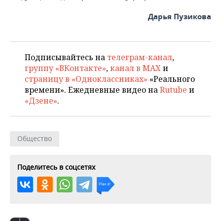
ВОДНЫЕ ВИДЫ СПОРТА
ОБРАЗОВАНИЕ
Дарья Пузикова
ХОККЕЙ С МЯЧОМ
ПРОИСШЕСТВИЯ
Подписывайтесь на
телеграм-канал
,
группу «ВКонтакте»
,
канал в MAX
и
страницу в «Одноклассниках»
«Реального
времени». Ежедневные видео на
Rutube
и
«Дзене»
.
Общество
Поделитесь в соцсетях