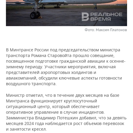
НЕФТЕХИМИЯ
РОЗНИЧНАЯ ТОРГОВЛЯ
НОВОСТИ ТЕХНОЛОГИЙ
МЕРОПРИЯТИЯ
НЕФТЬ
ТРАНСПОРТ
IT
НОВОСТИ МЕРОПРИЯТИЙ
СПОРТ
ОПК
Фото: Максим Платонов
УСЛУГИ
МЕДИА
ВЫЕЗДНАЯ РЕДАКЦИЯ
НОВОСТИ СПОРТА
ОБЩЕСТВО
ЭНЕРГЕТИКА
В Минтрансе России под председательством министра
ТЕЛЕКОММУНИКАЦИИ
БИЗНЕС-БРАНЧИ
ФУТБОЛ
НОВОСТИ ОБЩЕСТВА
ФОТОГАЛЕРЕЯ
транспорта Романа Старовойта прошло совещание,
посвященное подготовке гражданской авиации к осенне-
ONLINE-КОНФЕРЕНЦИИ
ХОККЕЙ
ВЛАСТЬ
СЮЖЕТЫ
зимнему периоду. Участники мероприятия, включая
представителей аэропортовых холдингов и
авиакомпаний, обсудили ключевые аспекты готовности
ОТКРЫТАЯ ЛЕКЦИЯ
БАСКЕТБОЛ
ИНФРАСТРУКТУРА
СПРАВОЧНИК
воздушного транспорта.
ВОЛЕЙБОЛ
ИСТОРИЯ
СПИСОК ПЕРСОН
ПОЛНАЯ ВЕРСИЯ
Министр отметил, что в течение двух месяцев на базе
Минтранса функционирует круглосуточный
ситуационный центр, который обеспечивает
КИБЕРСПОРТ
КУЛЬТУРА
СПИСОК КОМПАНИЙ
оперативное управление в случае инцидентов.
Замминистра Владимир Потешкин добавил, что за девять
ФИГУРНОЕ КАТАНИЕ
МЕДИЦИНА
месяцев 2024 года наблюдается рост объемов перевозок
и занятости кресел.