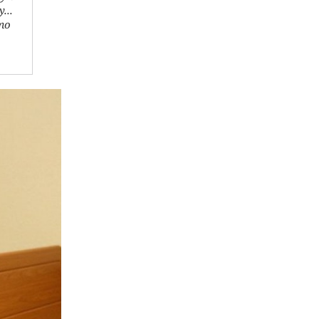
...
то