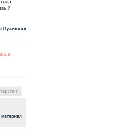
года.
ливый
я Пузикова
ал в
атарстан
 материал