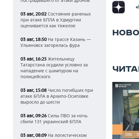
пострадавшего от атаки дронов
«
Состояние раненых
03 авг, 20:02
при атаке БПЛА в Удмуртии
оценивается как тяжелое
НОВО
На трассе Казань —
03 авг, 18:50
Ульяновск загорелась фура
Жительницу
03 авг, 16:25
Татарстана осудили условно за
ЧИТА
нападение с шампуром на
полицейского
Число погибших при
03 авг, 15:08
атаке БПЛА в Архипо-Осиповке
выросло до шести
Силы ПВО за ночь
03 авг, 09:26
сбили 131 украинский БПЛА
На логистическом
03 авг, 08:09