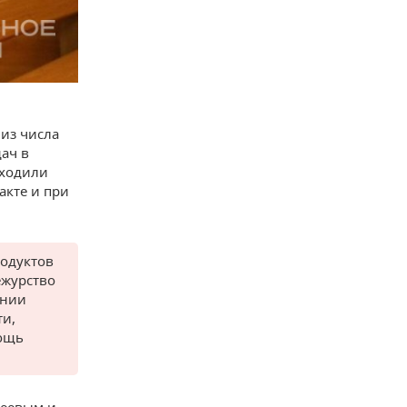
из числа
ач в
оходили
акте и при
родуктов
ежурство
ании
и,
мощь
еевым и