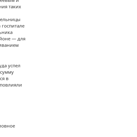
ния таких
ительницы
 госпитале
ьника
айоне — для
киванием
уда успел
 сумму
ся в
 повлияли
ловное