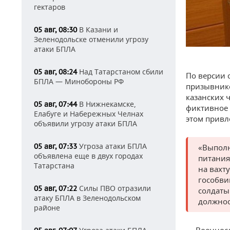
гектаров
В Казани и
05 авг, 08:30
Зеленодольске отменили угрозу
атаки БПЛА
Над Татарстаном сбили
05 авг, 08:24
По версии 
БПЛА — Минобороны РФ
призывнико
казанских 
В Нижнекамске,
05 авг, 07:44
фиктивное 
Елабуге и Набережных Челнах
этом привл
объявили угрозу атаки БПЛА
Угроза атаки БПЛА
05 авг, 07:33
«Выполн
объявлена еще в двух городах
питания
Татарстана
на вахт
гособви
Силы ПВО отразили
05 авг, 07:22
солдаты
атаку БПЛА в Зеленодольском
должнос
районе
— Военнос