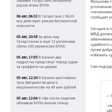
Закамья Татарстана объявлена
Фатыхова т
угроза атаки БПЛА
уголовным 
«лечением»
В Татарстане с 06.05
06 авг, 06:52
сообщает и
мск действует режим беспилотной
опасности
Сегодня в 
МВД должно
За день над
05 авг, 20:58
обвиняемог
Татарстаном и еще 12 регионами
судебного 
сбили 200 украинских БПЛА
путем добр
избежать с
В Казани два
05 авг, 17:03
подростка предстанут перед судом
Сам подсуд
за граффити на церкви
В Казани арестованы
05 авг, 12:20
трое фигурантов дела о
мошенничестве на 49 млн рублей
— 
В Уфе после падения
05 авг, 12:04
обломков БПЛА возник пожар
с
об