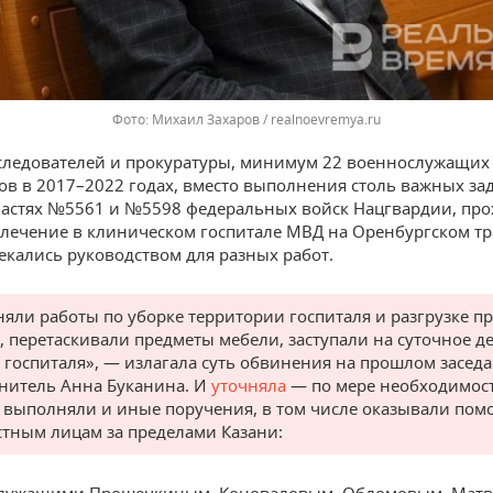
Михаил Захаров / realnoevremya.ru
следователей и прокуратуры, минимум 22 военнослужащих 
в в 2017–2022 годах, вместо выполнения столь важных зад
частях №5561 и №5598 федеральных войск Нацгвардии, пр
лечение в клиническом госпитале МВД на Оренбургском тр
екались руководством для разных работ.
яли работы по уборке территории госпиталя и разгрузке п
, перетаскивали предметы мебели, заступали на суточное д
у госпиталя», — излагала суть обвинения на прошлом засед
нитель Анна Буканина. И
уточняла
— по мере необходимост
 выполняли и иные поручения, в том числе оказывали по
тным лицам за пределами Казани:
лужащими Прошечкиным, Коноваловым, Обломовым, Матв