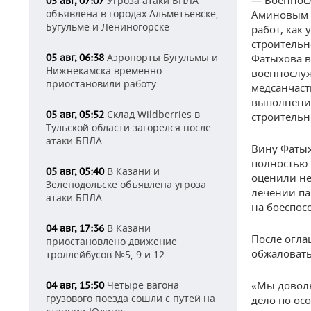
Угроза атаки БПЛА
05 авг, 07:07
объявлена в городах Альметьевске,
Аминовым б
Бугульме и Лениногорске
работ, как
строительн
Аэропорты Бугульмы и
Фатыхова в
05 авг, 06:38
Нижнекамска временно
военнослуж
приостановили работу
медсанчаст
выполнения
Склад Wildberries в
05 авг, 05:52
строительн
Тульской области загорелся после
атаки БПЛА
Вину Фатых
полностью 
В Казани и
05 авг, 05:40
оценили не
Зеленодольске объявлена угроза
лечении па
атаки БПЛА
на боеспос
В Казани
04 авг, 17:36
После огла
приостановлено движение
обжаловать
троллейбусов №5, 9 и 12
«Мы доволь
Четыре вагона
04 авг, 15:50
грузового поезда сошли с путей на
дело по ос