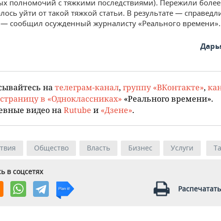
х полномочий с тяжкими последствиями). Пережили более 
алось уйти от такой тяжкой статьи. В результате — справед
 — сообщил осужденный журналисту «Реального времени».
Дарь
сывайтесь на
телеграм-канал
,
группу «ВКонтакте»
,
кан
страницу в «Одноклассниках»
«Реального времени».
евные видео на
Rutube
и
«Дзене»
.
твия
Общество
Власть
Бизнес
Услуги
Т
ь в соцсетях
Распечатать