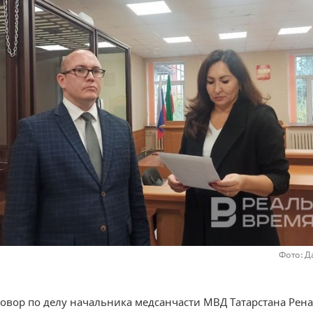
Фото: Д
овор по делу начальника медсанчасти МВД Татарстана Рена