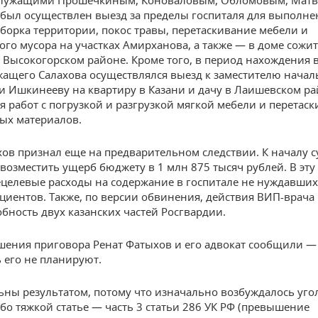
ыл осуществлен выезд за пределы госпиталя для выполне
 уборка территории, покос травы, перетаскивание мебели и
ого мусора на участках Амирханова, а также — в доме сож
 Высокогорском районе. Кроме того, в период нахождения в
ащего Салахова осуществлялся выезд к заместителю начал
и Ишкинееву на квартиру в Казани и дачу в Лаишевском р
 работ с погрузкой и разгрузкой мягкой мебели и перетас
ых материалов.
ов признал еще на предварительном следствии. К началу с
возместить ущерб бюджету в 1 млн 875 тысяч рублей. В эту
целевые расходы на содержание в госпитале не нуждавших
циентов. Также, по версии обвинения, действия ВИП-врача
обность двух казанских частей Росгвардии.
шения приговора Ренат Фатыхов и его адвокат сообщили —
 его не планируют.
ны результатом, потому что изначально возбуждалось уго
обо тяжкой статье — часть 3 статьи 286 УК РФ (превышение