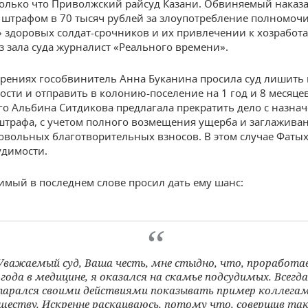
олько что Приволжский райсуд Казани. Обвиняемый наказ
штрафом в 70 тысяч рублей за злоупотребление полномоч
 здоровых солдат-срочников и их привлечении к хозработа
з зала суда журналист «Реального времени».
прениях гособвинитель Анна Буканина просила суд лишить
сти и отправить в колонию-поселение на 1 год и 8 месяцев
о Альбина Ситдикова предлагала прекратить дело с назна
штрафа, с учетом полного возмещения ущерба и заглажива
овольных благотворительных взносов. В этом случае Фатых
удимости.
имый в последнем слове просил дать ему шанс:
Уважаемый суд, Ваша честь, мне стыдно, что, проработав
года в медицине, я оказался на скамье подсудимых. Всегда
тарался своими действиями показывать пример коллегам
ществу. Искренне раскаиваюсь, потому что, совершив та