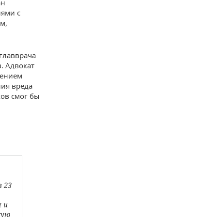
ан
иями с
м,
 главврача
. Адвокат
чением
ния вреда
ов смог бы
 23
 и
кую