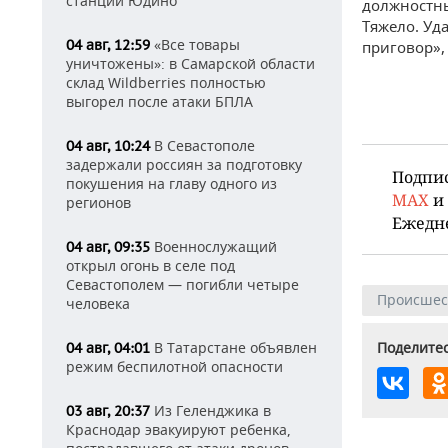
станции Юдино
должностны
Тяжело. Уд
«Все товары
04 авг, 12:59
приговор»,
уничтожены»: в Самарской области
склад Wildberries полностью
выгорел после атаки БПЛА
В Севастополе
04 авг, 10:24
задержали россиян за подготовку
Подпи
покушения на главу одного из
MAX
и
регионов
Ежедн
Военнослужащий
04 авг, 09:35
открыл огонь в селе под
Севастополем — погибли четыре
Происшес
человека
Поделитес
В Татарстане объявлен
04 авг, 04:01
режим беспилотной опасности
Из Геленджика в
03 авг, 20:37
Краснодар эвакуируют ребенка,