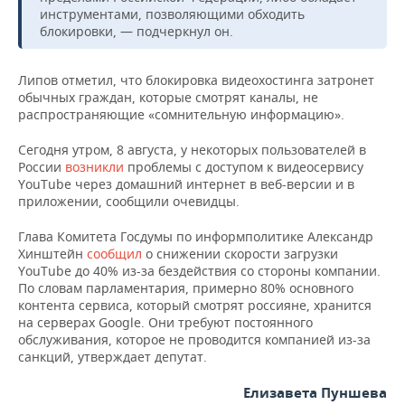
ВОДНЫЕ ВИДЫ СПОРТА
ОБРАЗОВАНИЕ
инструментами, позволяющими обходить
блокировки, — подчеркнул он.
ХОККЕЙ С МЯЧОМ
ПРОИСШЕСТВИЯ
Липов отметил, что блокировка видеохостинга затронет
обычных граждан, которые смотрят каналы, не
распространяющие «сомнительную информацию».
Сегодня утром, 8 августа, у некоторых пользователей в
России
возникли
проблемы с доступом к видеосервису
YouTube через домашний интернет в веб-версии и в
приложении, сообщили очевидцы.
Глава Комитета Госдумы по информполитике Александр
Хинштейн
сообщил
о снижении скорости загрузки
YouTube до 40% из-за бездействия со стороны компании.
По словам парламентария, примерно 80% основного
контента сервиса, который смотрят россияне, хранится
на серверах Google. Они требуют постоянного
обслуживания, которое не проводится компанией из-за
санкций, утверждает депутат.
Елизавета Пуншева