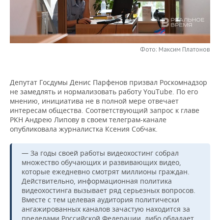
НЕФТЕХИМИЯ
РОЗНИЧНАЯ ТОРГОВЛЯ
НОВОСТИ ТЕХНОЛОГИЙ
МЕРОПРИЯТИЯ
НЕФТЬ
ТРАНСПОРТ
IT
НОВОСТИ МЕРОПРИЯТИЙ
СПОРТ
ОПК
Фото: Максим Платонов
УСЛУГИ
МЕДИА
ВЫЕЗДНАЯ РЕДАКЦИЯ
НОВОСТИ СПОРТА
ОБЩЕСТВО
ЭНЕРГЕТИКА
Депутат Госдумы Денис Парфенов призвал Роскомнадзор
ТЕЛЕКОММУНИКАЦИИ
БИЗНЕС-БРАНЧИ
ФУТБОЛ
НОВОСТИ ОБЩЕСТВА
ФОТОГАЛЕРЕЯ
не замедлять и нормализовать работу YouTube. По его
мнению, инициатива не в полной мере отвечает
ONLINE-КОНФЕРЕНЦИИ
ХОККЕЙ
ВЛАСТЬ
СЮЖЕТЫ
интересам общества. Соответствующий запрос к главе
РКН Андрею Липову в своем телеграм-канале
опубликовала журналистка Ксения Собчак.
ОТКРЫТАЯ ЛЕКЦИЯ
БАСКЕТБОЛ
ИНФРАСТРУКТУРА
СПРАВОЧНИК
— За годы своей работы видеохостинг собрал
ВОЛЕЙБОЛ
ИСТОРИЯ
СПИСОК ПЕРСОН
ПОЛНАЯ ВЕРСИЯ
множество обучающих и развивающих видео,
которые ежедневно смотрят миллионы граждан.
КИБЕРСПОРТ
КУЛЬТУРА
СПИСОК КОМПАНИЙ
Действительно, информационная политика
видеохостинга вызывает ряд серьезных вопросов.
ФИГУРНОЕ КАТАНИЕ
МЕДИЦИНА
Вместе с тем целевая аудитория политически
ангажированных каналов зачастую находится за
пределами Российской Федерации, либо обладает