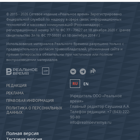
© 2015 - 2026 Сетевое издание «Реальное время» Зарегистрировано
Федеральной службой по надзору в сфере связи, информационных
технологий и массовых коммуникаций (Роскомнадзор) –
регистрационный номер ЭЛ № ФС 77 - 79627 от 18 декабря 2020 г. (ранее
свидетельство Эл № ФС 77-59331 от 18 сентября 2014 г.)
Использование материалов Реального Времени разрешено только с
предварительного согласия правообладателей, упоминание сайта и
прямая гиперссылка обязательны при частичном или полном
воспроизведении материалов.
18+
RU
EN
РЕДАКЦИЯ
РЕКЛАМА
Учредитель ООО «Реальное
ПРАВОВАЯ ИНФОРМАЦИЯ
время»
Главный редактор Саушина А.А.
ПОЛИТИКА О ПЕРСОНАЛЬНЫХ
Телефон редакции: +7 (843) 222-
ДАННЫХ
90-80
info@realnoevremya.ru
Полная версия
Тестовая версия